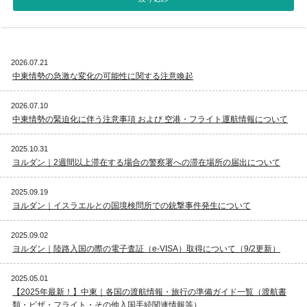
視察旅行・研修旅行
国内手配トップ
2026.07.21
選ばれる理由
サービス内容
中東情勢の急激な変化の可能性に関する注意喚起
採用情報
企業情報
2026.07.10
中東情勢の緊迫化に伴う注意事項 および 空港・フライト運航情報について
お問合わせ
2025.10.31
ヨルダン｜2週間以上滞在する場合の警察署への滞在場所の届出について
2025.09.19
ヨルダン｜イスラエルとの国境検問所での銃撃事件発生について
2025.09.02
ヨルダン｜陸路入国の際の電子査証（e-VISA）取得について（9/2更新）
2025.05.01
【2025年最新！】中東｜各国の渡航情報・旅行の準備ガイド一覧（渡航書
類・ビザ・フライト・その他入国手続関連情報等）