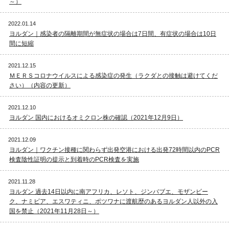
～）
2022.01.14
ヨルダン｜感染者の隔離期間が無症状の場合は7日間、有症状の場合は10日
間に短縮
2021.12.15
ＭＥＲＳコロナウイルスによる感染症の発生（ラクダとの接触は避けてくだ
さい）（内容の更新）
2021.12.10
ヨルダン 国内におけるオミクロン株の確認（2021年12月9日）
2021.12.09
ヨルダン｜ワクチン接種に関わらず出発空港における出発72時間以内のPCR
検査陰性証明の提示と到着時のPCR検査を実施
2021.11.28
ヨルダン 過去14日以内に南アフリカ、レソト、ジンバブエ、モザンビー
ク、ナミビア、エスワティニ、ボツワナに渡航歴のあるヨルダン人以外の入
国を禁止（2021年11月28日～）