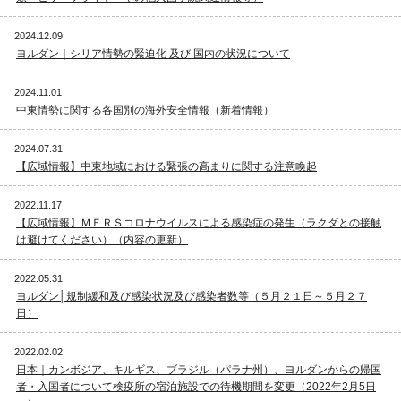
2024.12.09
ヨルダン｜シリア情勢の緊迫化 及び 国内の状況について
2024.11.01
中東情勢に関する各国別の海外安全情報（新着情報）
2024.07.31
【広域情報】中東地域における緊張の高まりに関する注意喚起
2022.11.17
【広域情報】ＭＥＲＳコロナウイルスによる感染症の発生（ラクダとの接触
は避けてください）（内容の更新）
2022.05.31
ヨルダン│規制緩和及び感染状況及び感染者数等（５月２１日～５月２７
日）
2022.02.02
日本｜カンボジア、キルギス、ブラジル（パラナ州）、ヨルダンからの帰国
者・入国者について検疫所の宿泊施設での待機期間を変更（2022年2月5日