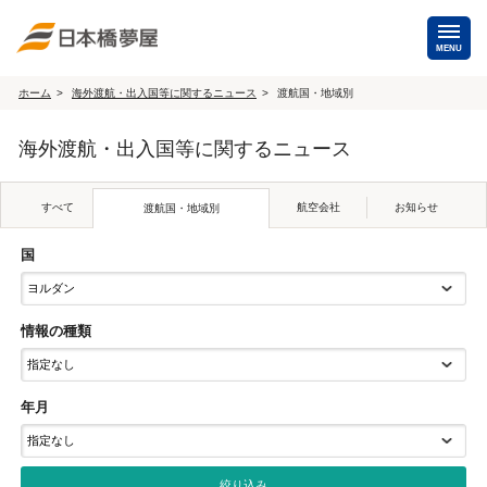
MENU
ホーム
海外渡航・出入国等に関するニュース
渡航国・地域別
海外手配
海外渡航・出入国等に関するニュース
海外航空券
商用・就労ビザ
（日本発・海外発・世界一周）
すべて
航空会社
お知らせ
渡航国・地域別
ホテル・専用車・
保険・Wi-Fiレンタル
通訳・ガイド
国
海外手配トップ
情報の種類
国内手配
年月
航空券
ホテル・会議室
貸切バス・ハイヤー
通訳・ガイド