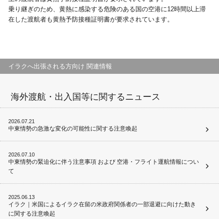
乗り継ぎのため、黄熱に感染する危険のある国の空港に12時間以上滞
在した渡航者も黄熱予防接種証明書が要求されています。
イラクへ出張される方向け 関連情報
海外渡航・出入国等に関するニュース
2026.07.21
中東情勢の急激な変化の可能性に関する注意喚起
2026.07.10
中東情勢の緊迫化に伴う注意事項 および 空港・フライト運航情報につい
て
2025.06.13
イラク｜米国によるイラク在留の米政府関係者の一部退避に向けた動き
に関する注意喚起