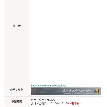
住 所
https://www.mofa.gov.iq/tokyo/
公式サイト
外交・公用ビザのみ
申請時間
月曜～金曜日 10：00～12：30
（要予約）