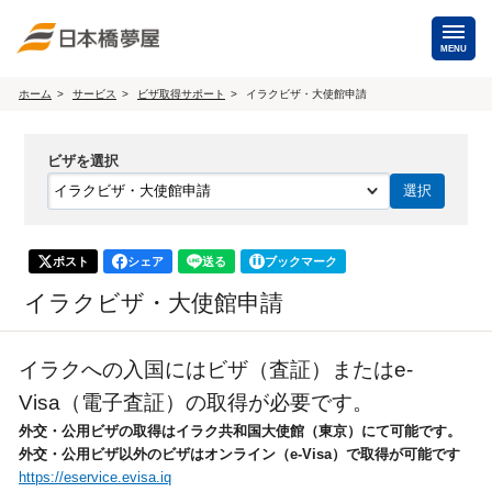
MENU
ホーム
サービス
ビザ取得サポート
イラクビザ・大使館申請
海外手配
ビザを選択
海外航空券
商用・就労ビザ
（日本発・海外発・世界一周）
ホテル・専用車・
保険・Wi-Fiレンタル
通訳・ガイド
ポスト
シェア
送る
ブックマーク
海外手配トップ
イラクビザ・大使館申請
国内手配
イラクへの入国にはビザ（査証）またはe-
Visa（電子査証）の取得が必要です。
航空券
ホテル・会議室
外交・公用ビザの取得はイラク共和国大使館（東京）にて可能です。
外交・公用ビザ以外のビザはオンライン（e-Visa）で取得が可能です
貸切バス・ハイヤー
通訳・ガイド
https://eservice.evisa.iq