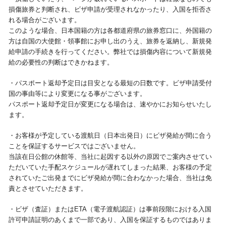
損傷旅券と判断され、ビザ申請が受理されなかったり、入国を拒否さ
れる場合がございます。
このような場合、日本国籍の方は各都道府県の旅券窓口に、外国籍の
方は自国の大使館・領事館にお申し出のうえ、旅券を返納し、新規発
給申請の手続きを行ってください。弊社では損傷内容について新規発
給の必要性の判断はできかねます。
・パスポート返却予定日は目安となる最短の日数です。ビザ申請受付
国の事由等により変更になる事がございます。
パスポート返却予定日が変更になる場合は、速やかにお知らせいたし
ます。
・お客様が予定している渡航日（日本出発日）にビザ発給が間に合う
ことを保証するサービスではございません。
当該在日公館の休館等、当社に起因する以外の原因でご案内させてい
ただいていた手配スケジュールが遅れてしまった結果、お客様の予定
されていたご出発までにビザ発給が間に合わなかった場合、当社は免
責とさせていただきます。
・ビザ（査証）またはETA（電子渡航認証）は事前段階における入国
許可申請証明のあくまで一部であり、入国を保証するものではありま