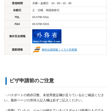
受領時間
月曜～金曜日 10：00～15：00
休館日
土・日曜、両国祝祭日
TEL
03-5790-5311
FAX
03-5790-5315
海外安全情報
海外出張情報｜イラク共和国
渡航情報
ビザ申請前のご注意
・パスポートの残存日数、未使用査証欄が足りているかご確認くださ
い。最終ページの所持人記入欄は必ずご記入ください。
・損傷していたり、ページが破れているパスポートは軽微なものでも