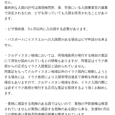
せん。
最終的な入国の許可は国境検問所、港、空港にいる入国審査官の裁量
で決定されるため、ビザを持っていても入国を拒否されることがあり
ます。
・ビザ発給後、3ヵ月以内に入出国する必要があります。
・パスポートにイスラエルへの入国歴がある場合はビザ申請が出来ま
せん。
・クルディスタン地域においては、同地域政府が発行する独自の査証
にて滞在が認められているとの情報もありますが、同査証はイラク政
府からの正式なイラク入国査証と認められていません。
同査証をもってクルディスタン地域以外のイラク国内に移動しようと
する場合には、イラク政府により入国管理法違反で身柄を拘束される
場合もありますので、クルディスタン地域を含め、イラク入国の際に
は必ずイラク政府が発行する正式な査証を取得するよう強くお勧めし
ます。
・黄熱に感染する危険のある国ではないので、黄熱の予防接種は推奨
されていませんが黄熱に感染する危険のある国から来る、生後9か月以
上の渡航者は黄熱予防接種証明書が要求されています。