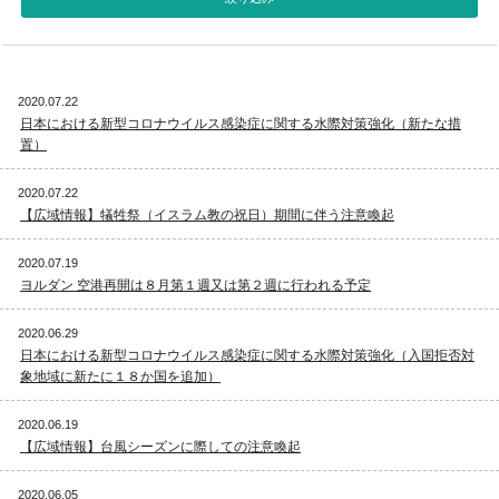
視察旅行・研修旅行
国内手配トップ
2020.07.22
選ばれる理由
サービス内容
日本における新型コロナウイルス感染症に関する水際対策強化（新たな措
置）
採用情報
企業情報
2020.07.22
【広域情報】犠牲祭（イスラム教の祝日）期間に伴う注意喚起
お問合わせ
2020.07.19
ヨルダン 空港再開は８月第１週又は第２週に行われる予定
2020.06.29
日本における新型コロナウイルス感染症に関する水際対策強化（入国拒否対
象地域に新たに１８か国を追加）
2020.06.19
【広域情報】台風シーズンに際しての注意喚起
2020.06.05