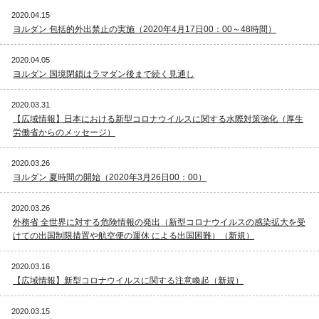
2020.04.15
ヨルダン 包括的外出禁止の実施（2020年4月17日00：00～48時間）
2020.04.05
ヨルダン 国境閉鎖はラマダン後まで続く見通し
2020.03.31
【広域情報】日本における新型コロナウイルスに関する水際対策強化（厚生
労働省からのメッセージ）
2020.03.26
ヨルダン 夏時間の開始（2020年3月26日00：00）
2020.03.26
外務省 全世界に対する危険情報の発出（新型コロナウイルスの感染拡大を受
けての出国制限措置や航空便の運休 による出国困難）（新規）
2020.03.16
【広域情報】新型コロナウイルスに関する注意喚起（新規）
2020.03.15