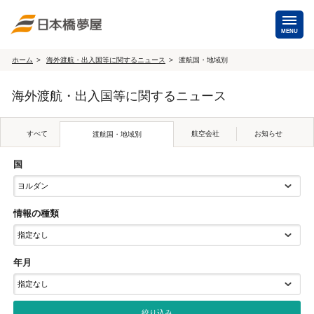
MENU
ホーム
海外渡航・出入国等に関するニュース
渡航国・地域別
海外手配
海外渡航・出入国等に関するニュース
海外航空券
商用・就労ビザ
（日本発・海外発・世界一周）
すべて
航空会社
お知らせ
渡航国・地域別
ホテル・専用車・
保険・Wi-Fiレンタル
通訳・ガイド
国
海外手配トップ
情報の種類
国内手配
年月
航空券
ホテル・会議室
貸切バス・ハイヤー
通訳・ガイド