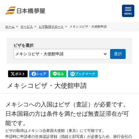
MENU
ホーム
サービス
ビザ取得サポート
メキシコビザ・大使館申請
海外手配
ビザを選択
海外航空券
商用・就労ビザ
（日本発・海外発・世界一周）
ホテル・専用車・
保険・Wi-Fiレンタル
通訳・ガイド
ポスト
シェア
送る
ブックマーク
海外手配トップ
メキシコビザ・大使館申請
国内手配
メキシコへの入国はビザ（査証）が必要です。
日本国籍の方は条件を満たせば無査証滞在が可
航空券
ホテル・会議室
能です。
ビザの取得はメキシコ合衆国大使館（東京）にて可能です。
貸切バス・ハイヤー
通訳・ガイド
申請時に申請者の生体認証登録（指紋と顔写真）が必要なため、旅行会社の