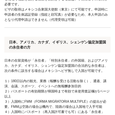
必要です。
ビザの取得はメキシコ合衆国大使館（東京）にて可能です。申請時に
申請者の生体認証登録（指紋と顔写真）が必要なため、本人申請のみ
となり代理申請はできません（代理受領は可能）
日本、アメリカ、カナダ、イギリス、シェンゲン協定加盟国
の永住者の方
日本の在留資格が「永住者」「特別永住者」の外国籍、およびアメリ
カ、カナダ、イギリス、シェンゲン協定加盟国の合法的な永住者は、
次の条件に該当する場合はメキシコへビザ無しで入国が可能です。
１）180日以内の観光、業務（報酬を受ける活動を除く）、通過、講
演、会議、スポーツ、イベントへの無報酬参加目的
２）パスポートの有効期限が帰国時まで有効で未使用査証欄が1ページ
以上
３）入国時にFMM（FORMA MIGRATORIA MULTIPLE）の提出が必
要。FMMは空路の場合は機内で、陸路の場合は入国地で入手可能
４）入国時にパスポート（再入国許可書でも可）にある「永住者」