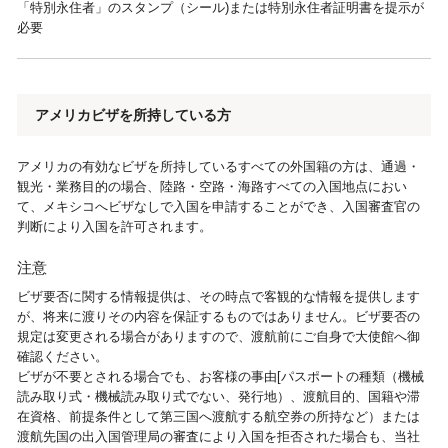
「特別永住者」のスタンプ（シール)または特別永住者証明書を提示が
必要
アメリカビザを所持している方
アメリカの有効なビザを所持しているすべての外国籍の方は、通過・
観光・業務目的の場合、陸路・空路・海路すべての入国地点におい
て、メキシコへビザなしで入国を申請することができ、入国審査官の
判断により入国を許可されます。
注意
ビザ要否に関する情報提供は、その時点で客観的な情報を提供します
が、将来に渡りその内容を保証するものではありません。ビザ要否の
規定は変更される場合がありますので、渡航前にご自身で大使館へ御
確認ください。
ビザが不要とされる場合でも、お客様の事由[パスポートの種類（機械
読み取り式・機械読み取り式でない、発行地）、渡航目的、国籍や滞
在資格、前提条件として第三国へ渡航する航空券の所持など）または
渡航先国の出入国管理局の審査により入国を拒否された場合も、当社