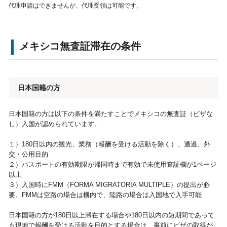
代理申請はできませんが、代理受領は可能です。
視察旅行・研修旅行
国内手配トップ
メキシコ無査証滞在の条件
選ばれる理由
サービス内容
採用情報
企業情報
日本国籍の方
お問合わせ
日本国籍の方は以下の条件を満たすことでメキシコの無査証（ビザな
し）入国が認められています。
１）180日以内の観光、業務（報酬を受ける活動を除く）、通過、外
交・公用目的
２）パスポートの有効期限が帰国時まで有効で未使用査証欄が1ページ
以上
３）入国時にFMM（FORMA MIGRATORIA MULTIPLE）の提出が必
要。FMMは空路の場合は機内で、陸路の場合は入国地で入手可能
日本国籍の方が180日以上滞在する場合や180日以内の短期間であって
も現地で報酬を受ける活動を目的とする場合は、事前にビザの取得が