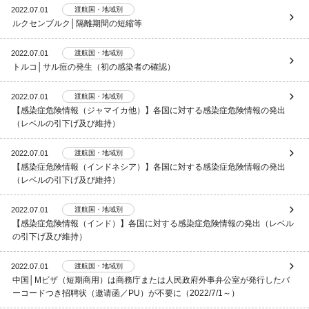
2022.07.01
渡航国・地域別
視察旅行・研修旅行
国内手配トップ
ルクセンブルク│隔離期間の短縮等
2022.07.01
渡航国・地域別
選ばれる理由
サービス内容
トルコ│サル痘の発生（初の感染者の確認）
2022.07.01
渡航国・地域別
採用情報
企業情報
【感染症危険情報（ジャマイカ他）】各国に対する感染症危険情報の発出
（レベルの引下げ及び維持）
お問合わせ
2022.07.01
渡航国・地域別
【感染症危険情報（インドネシア）】各国に対する感染症危険情報の発出
（レベルの引下げ及び維持）
2022.07.01
渡航国・地域別
【感染症危険情報（インド）】各国に対する感染症危険情報の発出（レベル
の引下げ及び維持）
2022.07.01
渡航国・地域別
中国│Mビザ（短期商用）は商務庁または人民政府外事弁公室が発行したバ
ーコードつき招聘状（邀请函／PU）が不要に（2022/7/1～）