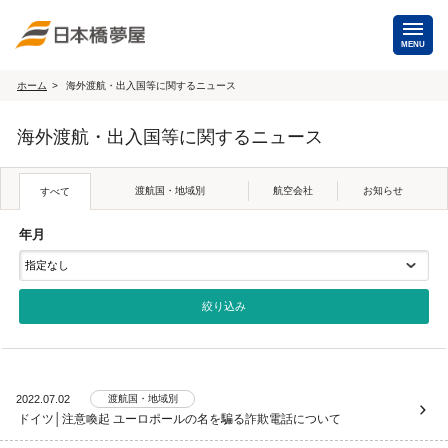
MENU
ホーム
海外渡航・出入国等に関するニュース
海外手配
海外渡航・出入国等に関するニュース
海外航空券
商用・就労ビザ
（日本発・海外発・世界一周）
渡航国・地域別
航空会社
お知らせ
すべて
ホテル・専用車・
保険・Wi-Fiレンタル
通訳・ガイド
年月
海外手配トップ
国内手配
航空券
ホテル・会議室
2022.07.02
渡航国・地域別
ドイツ│注意喚起 ユーロポールの名を騙る詐欺電話について
貸切バス・ハイヤー
通訳・ガイド