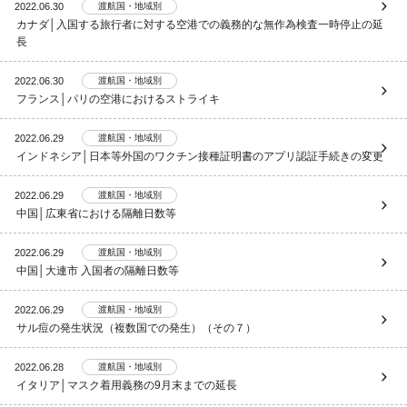
2022.06.30
渡航国・地域別
カナダ│入国する旅行者に対する空港での義務的な無作為検査一時停止の延
長
2022.06.30
渡航国・地域別
フランス│パリの空港におけるストライキ
2022.06.29
渡航国・地域別
インドネシア│日本等外国のワクチン接種証明書のアプリ認証手続きの変更
2022.06.29
渡航国・地域別
中国│広東省における隔離日数等
2022.06.29
渡航国・地域別
中国│大連市 入国者の隔離日数等
2022.06.29
渡航国・地域別
サル痘の発生状況（複数国での発生）（その７）
2022.06.28
渡航国・地域別
イタリア│マスク着用義務の9月末までの延長