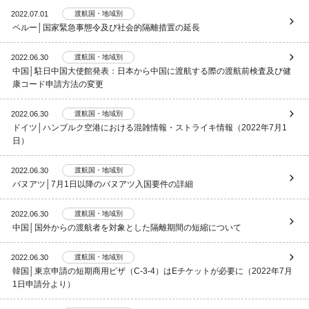
2022.07.01
渡航国・地域別
ペルー│国家緊急事態令及び社会的隔離措置の延長
2022.06.30
渡航国・地域別
中国│駐日中国大使館発表：日本から中国に渡航する際の渡航前検査及び健
康コード申請方法の変更
2022.06.30
渡航国・地域別
ドイツ│ハンブルク空港における混雑情報・ストライキ情報（2022年7月1
日）
2022.06.30
渡航国・地域別
バヌアツ│7月1日以降のバヌアツ入国要件の詳細
2022.06.30
渡航国・地域別
中国│国外からの渡航者を対象とした隔離期間の短縮について
2022.06.30
渡航国・地域別
韓国│東京申請の短期商用ビザ（C-3-4）はEチケットが必要に（2022年7月
1日申請分より）