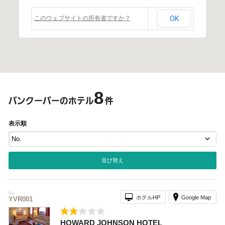
視察旅行・研修旅行
国内手配トップ
このウェブサイトの所有者ですか？
OK
選ばれる理由
サービス内容
採用情報
企業情報
8
バンクーバーのホテル
件
お問合わせ
表示順
No.
ホテルHP
Google Map
YVR001
HOWARD JOHNSON HOTEL