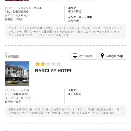
ハワード ジョンソン ホテル
エリア
市内＆周辺
TEL：604)6888701
タイプ：アメリカン
インターネット環境
部屋数：110室
あり(無料)
エンターテイメントの中心地に位置し、ショッピングセンターやレストラン街、コンヴェンショ
ンセンター、BCプレースへも徒歩圏内という好立地です。館内にはインターネットラウンジや
フィットネスセンター、レストランなどがあります。
No.
ホテルHP
Google Map
YVR002
BARCLAY HOTEL
バークレー ホテル
エリア
市内＆周辺
TEL：604)6888850
タイプ：ヨーロピアン
部屋数：90室
空港から車で40分程、ロブソン通りに位置するエコノミーホテル。周辺には飲食店も多く、モー
ルや観光スポットへは徒歩圏内と好立地にあります。黒と白を基調としたシンプルな内装。