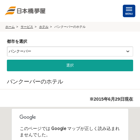
MENU
ホーム
サービス
ホテル
バンクーバーのホテル
海外手配
都市を選択
海外航空券
商用・就労ビザ
（日本発・海外発・世界一周）
ホテル・専用車・
保険・Wi-Fiレンタル
通訳・ガイド
バンクーバーのホテル
海外手配トップ
※2015年6月29日現在
国内手配
航空券
ホテル・会議室
このページでは Google マップが正しく読み込まれ
貸切バス・ハイヤー
通訳・ガイド
ませんでした。