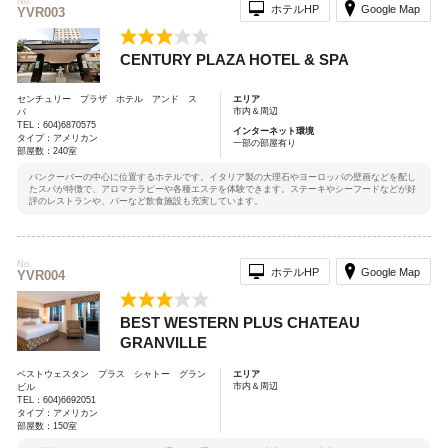
No.
ホテルHP
Google Map
YVR003
CENTURY PLAZA HOTEL & SPA
センチュリー プラザ ホテル アンド ス
エリア
市内＆周辺
パ
TEL：604)6870575
インターネット環境
タイプ：アメリカン
一部の部屋有り
部屋数：240室
バンクーバーの中心に位置するホテルです。イタリア製の大理石やヨーロッパの壁画などを配し
たスパが特徴で、アロマテラピーや各種エステを体験できます。ステーキやシーフードなどが好
評のレストランや、バーなど飲食施設も充実しています。
No.
ホテルHP
Google Map
YVR004
BEST WESTERN PLUS CHATEAU
GRANVILLE
ベストウェスタン プラス シャトー グラン
エリア
市内＆周辺
ビル
TEL：604)6692051
タイプ：アメリカン
部屋数：150室