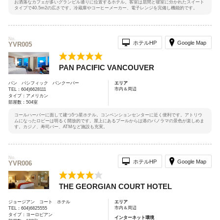
お洒落なカフェが多いグランビル通りに位置するホテル。客室は居間と寝室に分かれたスイート
タイプで40.5m2の広さです。冷蔵庫やコーヒーメーカー、電子レンジを完備し機能的です。
No.
ホテルHP
Google Map
YVR005
PAN PACIFIC VANCOUVER
パン パシフィック バンクーバー
エリア
市内＆周辺
TEL：604)6628111
タイプ：アメリカン
部屋数：504室
コールハーバーに面して建つ5つ星ホテル。コンベンションセンターに近く便利です。アトリウ
ムになったロビーは明るく開放的です。屋上にあるプールからは港のパノラマの景色が楽しめま
す。カジノ、寿司バー、ATMなど施設も充実。
No.
ホテルHP
Google Map
YVR006
THE GEORGIAN COURT HOTEL
ジョージアン コート ホテル
エリア
市内＆周辺
TEL：604)6825555
タイプ：ヨーロピアン
インターネット環境