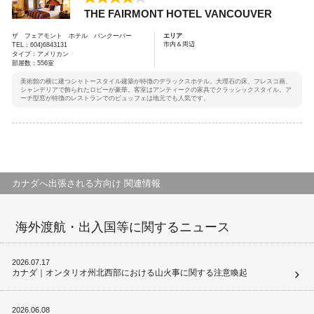
THE FAIRMONT HOTEL VANCOUVER
ザ フェアモント ホテル バンクーバー
エリア
市内＆周辺
TEL：604)6843131
タイプ：アメリカン
部屋数：556室
美術館の横に建つシャトースタイル建築が特徴のデラックスホテル。大理石の床、フレスコ画、
シャンデリアで飾られたロビーが豪華。客室はアンティークの家具でクラッシックスタイル。ア
ーチ型窓が特徴のレストランでのビュッフェは地元でも人気です。
カナダへ出張される方向け 関連情報
海外渡航・出入国等に関するニュース
2026.07.17
カナダ｜オンタリオ州北西部における山火事に関する注意喚起
2026.06.08