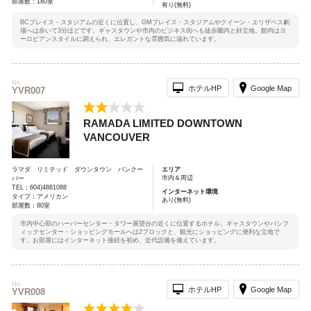
部屋数：180室
有り(無料)
BCプレイス・スタジアムの近くに位置し、GMプレイス・スタジアムやクイーン・エリザベス劇
場へは歩いて3分ほどです。ギャスタウンや市内のビジネス街へも徒歩圏内と好立地。館内はヨ
ーロピアンスタイルに調えられ、エレガントな雰囲気に溢れています。
No.
ホテルHP
Google Map
YVR007
RAMADA LIMITED DOWNTOWN
VANCOUVER
ラマダ リミテッド ダウンタウン バンクー
エリア
市内＆周辺
バー
TEL：604)4881088
インターネット環境
タイプ：アメリカン
あり(無料)
部屋数：80室
市内中心部のハーバーセンター・タワー展望台の近くに位置するホテル。ギャスタウンやパシフ
ィックセンター・ショッピングモールへは2ブロックと、観光にショッピングに便利な立地で
す。お部屋にはインターネット接続を初め、近代設備を備えています。
No.
ホテルHP
Google Map
YVR008