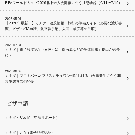
FIFAワールドカップ2026北中米大会開催に伴う注意喚起（6/11〜7/19）
2026.05.01
【2026年最新！】カナダ｜渡航情報・旅行の準備ガイド（必要な渡航書
類、ビザ・eTA申請、航空券手配、入国・検疫等の手順）
2025.07.31
カナダ｜電子渡航認証（eTA）に「顔写真などの生体情報」提出が必要
に？
2025.06.02
カナダ｜マニトバ州及びサスカチュワン州における山火事発生に伴う非
常事態宣言の発令
ビザ申請
カナダビザ/eTA［申請サポート］
カナダ｜eTA（電子渡航認証）