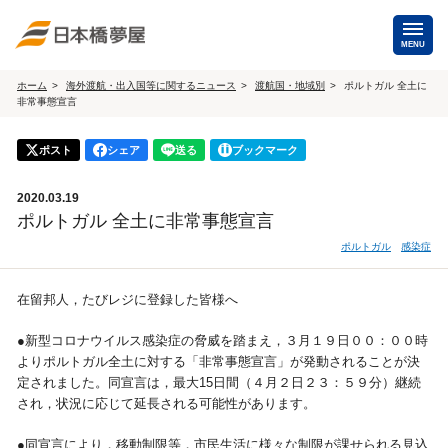
MENU
ホーム
海外渡航・出入国等に関するニュース
渡航国・地域別
ポルトガル 全土に
非常事態宣言
海外手配
海外航空券
ポスト
シェア
送る
ブックマーク
商用・就労ビザ
（日本発・海外発・世界一周）
2020.03.19
ホテル・専用車・
保険・Wi-Fiレンタル
ポルトガル 全土に非常事態宣言
通訳・ガイド
ポルトガル
感染症
海外手配トップ
在留邦人，たびレジに登録した皆様へ
国内手配
●新型コロナウイルス感染症の脅威を踏まえ，３月１９日００：００時
よりポルトガル全土に対する「非常事態宣言」が発動されることが決
航空券
ホテル・会議室
定されました。同宣言は，最大15日間（４月２日２３：５９分）継続
され，状況に応じて延長される可能性があります。
貸切バス・ハイヤー
通訳・ガイド
●同宣言により，移動制限等，市民生活に様々な制限が課せられる見込