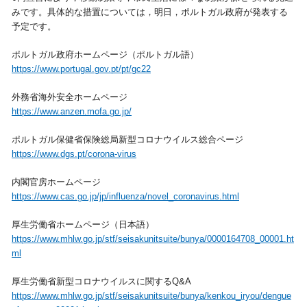
みです。具体的な措置については，明日，ポルトガル政府が発表する
視察旅行・研修旅行
国内手配トップ
予定です。
ポルトガル政府ホームページ（ポルトガル語）
選ばれる理由
サービス内容
https://www.portugal.gov.pt/pt/gc22
外務省海外安全ホームページ
採用情報
企業情報
https://www.anzen.mofa.go.jp/
ポルトガル保健省保険総局新型コロナウイルス総合ページ
お問合わせ
https://www.dgs.pt/corona-virus
内閣官房ホームページ
https://www.cas.go.jp/jp/influenza/novel_coronavirus.html
厚生労働省ホームページ（日本語）
https://www.mhlw.go.jp/stf/seisakunitsuite/bunya/0000164708_00001.ht
ml
厚生労働省新型コロナウイルスに関するQ&A
https://www.mhlw.go.jp/stf/seisakunitsuite/bunya/kenkou_iryou/dengue