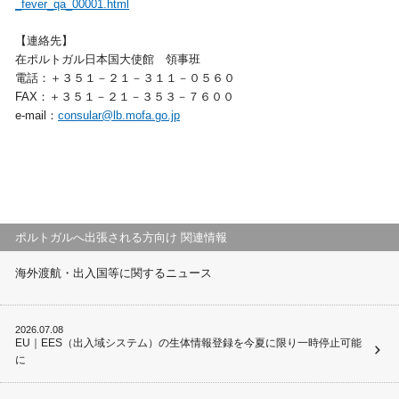
_fever_qa_00001.html
【連絡先】
在ポルトガル日本国大使館 領事班
電話：＋３５１－２１－３１１－０５６０
FAX：＋３５１－２１－３５３－７６００
e-mail：
consular@lb.mofa.go.jp
ポルトガルへ出張される方向け 関連情報
海外渡航・出入国等に関するニュース
2026.07.08
EU｜EES（出入域システム）の生体情報登録を今夏に限り一時停止可能
に