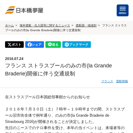
MENU
ホーム
海外渡航・出入国等に関するニュース
渡航国・地域別
フランス ストラス
ブールのみの市(la Grande Braderie)開催に伴う交通規制
海外手配
海外航空券
ポスト
シェア
送る
ブックマーク
商用・就労ビザ
（日本発・海外発・世界一周）
2016.07.24
ホテル・専用車・
保険・Wi-Fiレンタル
フランス ストラスブールのみの市(la Grande
通訳・ガイド
Braderie)開催に伴う交通規制
海外手配トップ
フランス
渡航情報
国内手配
在ストラスブール日本国総領事館からのお知らせ
２０１６年７月３０日（土）７時半～１９時半までの間、ストラスブ
航空券
ホテル・会議室
ール旧市街全体で例年通り、のみの市(la Grande Braderie de
Strasbourg 2016)が開催されることが決定しました。
貸切バス・ハイヤー
通訳・ガイド
先日のニースでのテロ事件を受け、本年の当イベントは、来場者等の