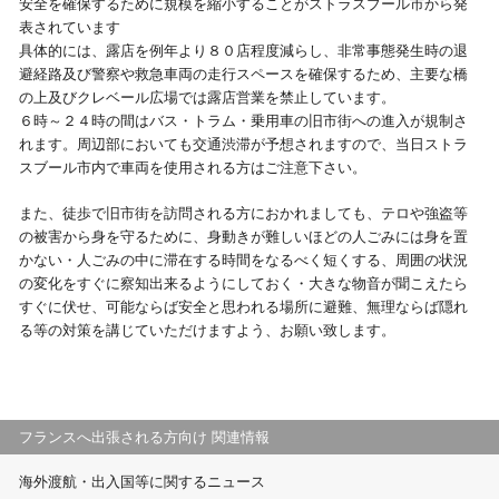
安全を確保するために規模を縮小することがストラスブール市から発
表されています
視察旅行・研修旅行
国内手配トップ
具体的には、露店を例年より８０店程度減らし、非常事態発生時の退
避経路及び警察や救急車両の走行スペースを確保するため、主要な橋
の上及びクレベール広場では露店営業を禁止しています。
選ばれる理由
サービス内容
６時～２４時の間はバス・トラム・乗用車の旧市街への進入が規制さ
れます。周辺部においても交通渋滞が予想されますので、当日ストラ
採用情報
企業情報
スブール市内で車両を使用される方はご注意下さい。
また、徒歩で旧市街を訪問される方におかれましても、テロや強盗等
お問合わせ
の被害から身を守るために、身動きが難しいほどの人ごみには身を置
かない・人ごみの中に滞在する時間をなるべく短くする、周囲の状況
の変化をすぐに察知出来るようにしておく・大きな物音が聞こえたら
すぐに伏せ、可能ならば安全と思われる場所に避難、無理ならば隠れ
る等の対策を講じていただけますよう、お願い致します。
フランスへ出張される方向け 関連情報
海外渡航・出入国等に関するニュース