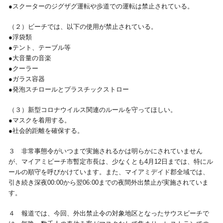
●スクーターのジグザグ運転や歩道での運転は禁止されている。
（２）ビーチでは、以下の使用が禁止されている。
●浮袋類
●テント、テーブル等
●大音量の音楽
●クーラー
●ガラス容器
●発泡スチロールとプラスチックストロー
（３）新型コロナウイルス関連のルールを守ってほしい。
●マスクを着用する。
●社会的距離を確保する。
３ 非常事態令がいつまで実施されるかは明らかにされていません
が、マイアミビーチ市暫定市長は、少なくとも4月12日までは、特にル
ールの順守を呼びかけています。また、マイアミデイド郡全域では、
引き続き深夜00:00から翌06:00までの夜間外出禁止が実施されていま
す。
４ 報道では、今回、外出禁止令の対象地区となったサウスビーチで