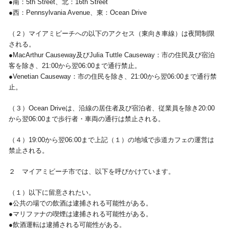
●南：5th Street、北：16th Street
●西：Pennsylvania Avenue、東：Ocean Drive
視察旅行・研修旅行
国内手配トップ
（２）マイアミビーチへの以下のアクセス（東向き車線）は夜間制限
される。
選ばれる理由
サービス内容
●MacArthur Causeway及びJulia Tuttle Causeway：市の住民及び宿泊
客を除き、21:00から翌06:00まで通行禁止。
採用情報
企業情報
●Venetian Causeway：市の住民を除き、21:00から翌06:00まで通行禁
止。
お問合わせ
（３）Ocean Driveは、沿線の居住者及び宿泊者、従業員を除き20:00
から翌06:00まで歩行者・車両の通行は禁止される。
（４）19:00から翌06:00まで上記（１）の地域で歩道カフェの運営は
禁止される。
２ マイアミビーチ市では、以下を呼びかけています。
（１）以下に留意されたい。
●公共の場での飲酒は逮捕される可能性がある。
●マリファナの喫煙は逮捕される可能性がある。
●飲酒運転は逮捕される可能性がある。