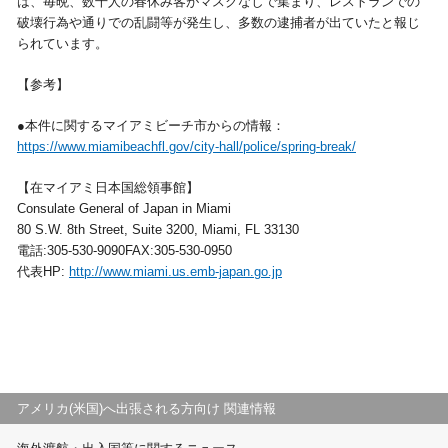
は、毎晩、数千人の春休み客がマスクなしで集まり、レストランでの
破壊行為や通りでの乱闘等が発生し、多数の逮捕者が出ていたと報じ
られています。
【参考】
●本件に関するマイアミビーチ市からの情報：
https://www.miamibeachfl.gov/city-hall/police/spring-break/
【在マイアミ日本国総領事館】
Consulate General of Japan in Miami
80 S.W. 8th Street, Suite 3200, Miami, FL 33130
電話:305-530-9090FAX:305-530-0950
代表HP:
http://www.miami.us.emb-japan.go.jp
アメリカ(米国)へ出張される方向け 関連情報