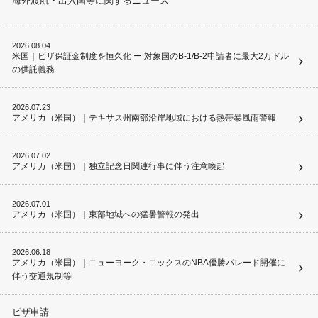
海外渡航・出入国等に関するニュース
2026.08.04
米国｜ビザ保証金制度を恒久化 ー 対象国のB-1/B-2申請者に最大2万ドル
の供託義務
2026.07.23
アメリカ（米国）｜テキサス州南部沿岸地域における熱帯暴風雨警報
2026.07.02
アメリカ（米国）｜独立記念日関連行事に伴う注意喚起
2026.07.01
アメリカ（米国）｜東部地域への猛暑警報の発出
2026.06.18
アメリカ（米国）｜ニューヨーク・ニックスのNBA優勝パレード開催に
伴う交通規制等
ビザ申請