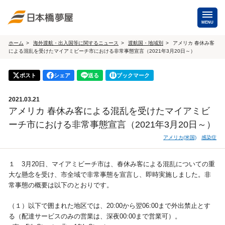
MENU
ホーム
海外渡航・出入国等に関するニュース
渡航国・地域別
アメリカ 春休み客
による混乱を受けたマイアミビーチ市における非常事態宣言（2021年3月20日～）
海外手配
海外航空券
ポスト
シェア
送る
ブックマーク
商用・就労ビザ
（日本発・海外発・世界一周）
2021.03.21
ホテル・専用車・
保険・Wi-Fiレンタル
アメリカ 春休み客による混乱を受けたマイアミビ
通訳・ガイド
ーチ市における非常事態宣言（2021年3月20日～）
海外手配トップ
アメリカ(米国)
感染症
国内手配
１ 3月20日、マイアミビーチ市は、春休み客による混乱についての重
大な懸念を受け、市全域で非常事態を宣言し、即時実施しました。非
常事態の概要は以下のとおりです。
航空券
ホテル・会議室
（１）以下で囲まれた地区では、20:00から翌06:00まで外出禁止とす
貸切バス・ハイヤー
通訳・ガイド
る（配達サービスのみの営業は、深夜00:00まで営業可）。