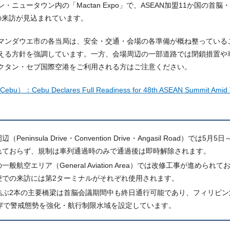
ニュータウン内の「Mactan Expo」で、ASEAN加盟11か国の首
の来訪が見込まれています。
マンダウエ市の各当局は、安全・交通・会場の各準備が概ね整っている
える方針を強調しています。一方、会場周辺の一部道路では閉鎖措置や
クタン・セブ国際空港をご利用される方はご注意ください。
：Cebu Declares Full Readiness for 48th ASEAN Summit Amid Tig
ninsula Drive・Convention Drive・Angasil Road）で
れておらず、規制は車列通過時のみで通過後は即時解除されます。
航空エリア（General Aviation Area）では改修工事が進めら
便での来訪には第2ターミナルがそれぞれ使用されます。
ぶ2本の主要橋梁は首脳会議期間中も終日通行可能であり、フィリピン沿
沿岸で警戒態勢を強化・航行制限水域を設定しています。