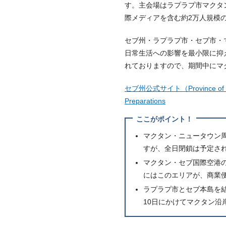
す。主会場はラプラプ市マクタン・
際メディアを含む約2万人規模
セブ州・ラプラプ市・セブ市・
日常生活への影響を最小限に抑
れておりますので、期間中にマ
セブ州公式サイト（Province of Cebu）
Preparations
ここがポイント！
マクタン・ニュータウン周辺（Pe
すが、全日閉鎖は予定さ
マクタン・セブ国際空港の一般
にはこのエリアが、商業
ラプラプ市とセブ本島を結
10日にかけてマクタン