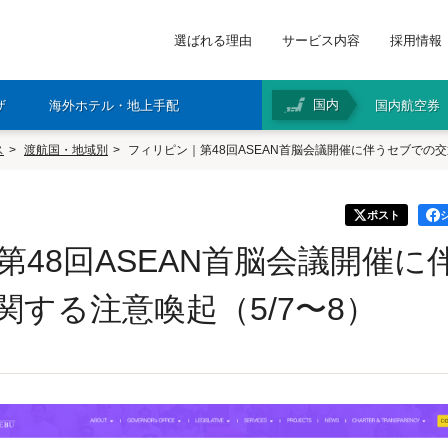
選ばれる理由
サービス内容
採用情報
国内
ザ
海外ホテル・地上手配
国内航空券
ス
渡航国・地域別
フィリピン｜第48回ASEAN首脳会議開催に伴うセブでの交
ポスト
第48回ASEAN首脳会議開催に
関する注意喚起（5/7〜8）