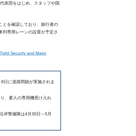
脳・代表団をはじめ、スタッフや国
ことを確認しており、旅行者の
車列専用レーンの設置が予定さ
ht Security and Major
は5月5日～8日に道路閉鎖が実施されま
れており、要人の専用機受け入れ
岸警備隊は4月30日～5月