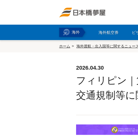
海外
海外航空券
ビ
ホーム
海外渡航・出入国等に関するニュー
2026.04.30
フィリピン｜
交通規制等に