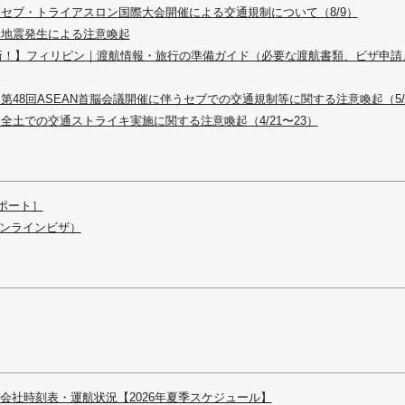
セブ・トライアスロン国際大会開催による交通規制について（8/9）
｜地震発生による注意喚起
最新！】フィリピン｜渡航情報・旅行の準備ガイド（必要な渡航書類、ビザ申
第48回ASEAN首脳会議開催に伴うセブでの交通規制等に関する注意喚起（5/
全土での交通ストライキ実施に関する注意喚起（4/21〜23）
ポート］
オンラインビザ）
会社時刻表・運航状況【2026年夏季スケジュール】