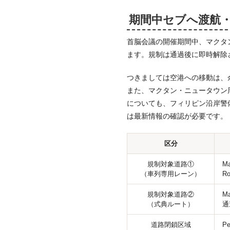
期間中セブへ渡航
首脳会議の開催期間中、マクタ
ます。規制は通過後に即時解除
つきましては空港への移動は、
また、マクタン・ニュータウン
についても、フィリピン沿岸警
は最新情報の確認が必要です。
区分
規制対象道路①
M
（車列専用レーン）
R
規制対象道路②
M
（式典ルート）
通
道路閉鎖区域
P