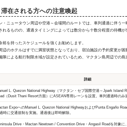
・滞在される方への注意喚起
ン・ニュータウン周辺や空港～会場間のルートでは、車列通過に伴う一
されるものの、通過タイミングによっては数分から十数分程度の待機が
余裕を持ったスケジュールを強くお勧めします。
周辺のホテルはすでに満室状態となっており、宿泊施設の予約変更が困
備隊による航行制限水域が設定されているため、マクタン島周辺での島
詳細
anuel L. Quezon National Highway（マクタン・セブ国際空港～Jpark Island 
oad（Dusit Thani Resort方面）にASEAN専用レーンを設置。車列通過
actan ExpoへのManuel L. Quezon National HighwayおよびPunta En
過時に交通規制を実施。通過後は即時解除。
eninsula Drive・Mactan Newtown / Convention Drive・Angasil 