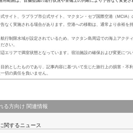
適用範囲は、首脳会議の進行状況や警備上の判断により予告なく変更さ
式サイト、ラプラプ市公式サイト、マクタン・セブ国際空港（MCIA）
予告なく実施される場合があります。空港への移動は、通常より余裕を
る航行制限水域が設定されているため、マクタン島周辺での海上アクテ
ください。
周辺エリアで満室状態となっています。宿泊施設の確保および変更につ
を目的としたものであり、記事内容に基づいて生じた旅行上の損害・不
は一切の責任を負いません。
れる方向け 関連情報
に関するニュース