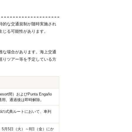
時的な交通規制が随時実施され
生じる可能性があります。
難な場合があります。海上交通
巡りツアー等を予定している方
Resort間）およびPunta Engaño
時のみ適用、通過後は即時解除。
gaño Roadの式典ルートにおいて、車列
Roadを対象に、5月5日（火）～8日（金）にか