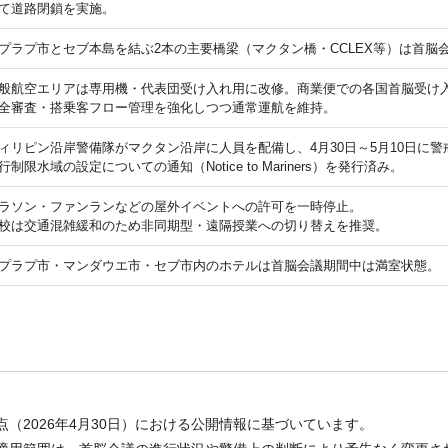
て道路閉鎖を実施。
プラプ市とセブ本島を結ぶ2本の主要橋梁（マクタン橋・CCLEX等）は首脳
般航空エリアは専用機・代表団受け入れ用に改修。商業便での各国首脳受け
全審査・搭乗客フロー管理を強化しつつ通常運航を維持。
ィリピン沿岸警備隊がマクタン沿岸に人員を配備し、4月30日～5月10日に
行制限水域の設定についての通知（Notice to Mariners）を発行済み。
ラソン・ファンランなどの屋外イベントへの許可を一時停止。
校は交通混雑緩和のため非同期型・遠隔授業への切り替えを推奨。
プラプ市・マンダウエ市・セブ市内のホテルは首脳会議期間中は満室状態。
（2026年4月30日）における公開情報に基づいています。