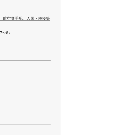
請、航空券手配、入国・検疫等
7〜8）