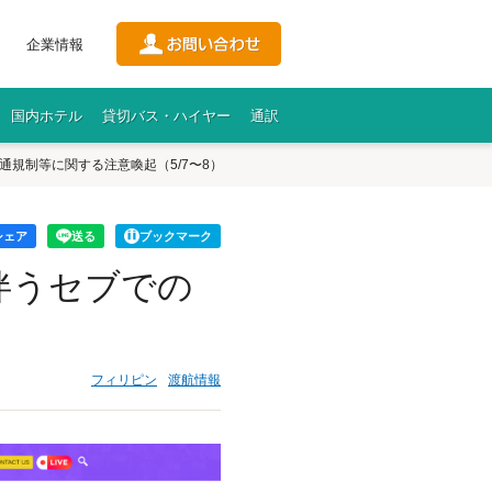
企業情報
国内ホテル
貸切バス・ハイヤー
通訳
通規制等に関する注意喚起（5/7〜8）
シェア
送る
ブックマーク
伴うセブでの
フィリピン
渡航情報