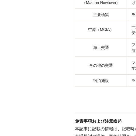
（Mactan Newtown）
け
主要橋梁
ラ
一
空港（MCIA）
安
フ
海上交通
航
マ
その他の交通
学
宿泊施設
ラ
免責事項および注意喚起
本記事に記載の情報は、記載時点