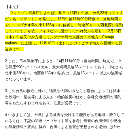
【本文】
視察旅行・研修旅行
国内手配トップ
１
フィリピン気象庁によれば、昨日（13日）午後、台風22号（フィリ
ピン名：オデット）が発生し、13日午後11時00分時点で（当地時間）
で、ミンダナオ島の東1,165キロに位置し、時速30キロで西北西に移動
選ばれる理由
サービス内容
しています。今後、フィリピンに近づくにつれ勢力を増し、12月16日
（木）午後又は夕方頃にミンダナオ島北東部カラガ地方（Caraga
採用情報
企業情報
regions）に上陸し、12月18日（土）にかけてビサヤ地方を横断する見
込みです。
お問合わせ
2 また、日本気象庁によると、14日11時00分（当地時間）時点で、中
心気圧990ヘクトパスカル、最大瞬間風速35メートルであり、中心から
北東側330キロ、南西側165キロ以内は、風速15メートル以上の強風域
となっています。
3 この台風の接近に伴い、強風や大雨のみならず場合によっては洪水・
土砂崩れ・荒波等による人的・物的被害のほか、各種交通機関の混乱
等をもたらすおそれもあり、注意が必要です。
4 つきましては、台風による被害を受ける可能性がある地域に滞在して
いる方は、下記の関連ウェブサイト等を参考に最新の台風情報や現地
の気象情報の収集に努め、台風による被害が予想される場合には外出