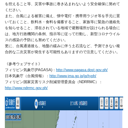
を控えること等、災害や事故に巻き込まれないよう安全確保に努めて
ください。
また、台風による被害に備え、懐中電灯・携帯用ラジオ等を手元に置
いておくこと、飲料水・食料を備蓄すること、家族等に緊急の連絡先
を知らせること、滞在されている地域で避難場所が設けられる場合に
は、地方行政機関の条例、指示等に従って行動し、新型コロナウイル
スの感染の予防にも努めてください。
更に、台風通過後も、地盤の緩みに伴う土石流など、予測できない複
合的な二次災害が発生する可能性もありますので注意してください。
《参考ウェブサイト》
フィリピン気象庁(PAGASA)：
http://www.pagasa.dost.gov.ph/
日本気象庁（台風情報）：
http://www.jma.go.jp/jp/typh/
フィリピン国家災害リスク削減管理委員会（NDRRMC）：
http://www.ndrrmc.gov.ph/