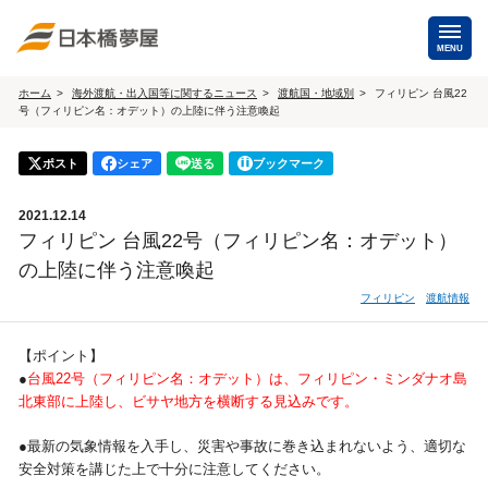
MENU
ホーム
海外渡航・出入国等に関するニュース
渡航国・地域別
フィリピン 台風22
号（フィリピン名：オデット）の上陸に伴う注意喚起
海外手配
海外航空券
ポスト
シェア
送る
ブックマーク
商用・就労ビザ
（日本発・海外発・世界一周）
2021.12.14
ホテル・専用車・
保険・Wi-Fiレンタル
フィリピン 台風22号（フィリピン名：オデット）
通訳・ガイド
の上陸に伴う注意喚起
海外手配トップ
フィリピン
渡航情報
国内手配
【ポイント】
●
台風22号（フィリピン名：オデット）は、フィリピン・ミンダナオ島
北東部に上陸し、ビサヤ地方を横断する見込みです。
航空券
ホテル・会議室
●最新の気象情報を入手し、災害や事故に巻き込まれないよう、適切な
貸切バス・ハイヤー
通訳・ガイド
安全対策を講じた上で十分に注意してください。