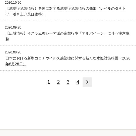
2020.10.30
【感染症危険情報】各国に対する感染症危険情報の発出（レベルの引き下
げ、引き上げ又は維持）
2020.09.28
【広域情報】イスラム教シーア派の宗教行事「アルバイーン」に伴う注意喚
起
2020.08.28
日本における新型コロナウイルス感染症に関する新たな水際対策措置（2020
年8月28日）
次へ
1
2
3
4