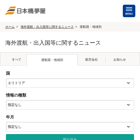
MENU
ホーム
海外渡航・出入国等に関するニュース
渡航国・地域別
海外手配
海外渡航・出入国等に関するニュース
海外航空券
商用・就労ビザ
（日本発・海外発・世界一周）
すべて
航空会社
お知らせ
渡航国・地域別
ホテル・専用車・
保険・Wi-Fiレンタル
通訳・ガイド
国
海外手配トップ
情報の種類
国内手配
年月
航空券
ホテル・会議室
貸切バス・ハイヤー
通訳・ガイド