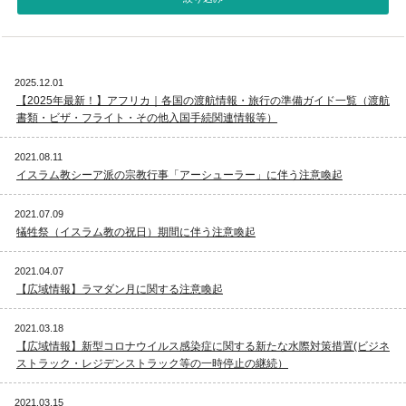
視察旅行・研修旅行
国内手配トップ
2025.12.01
選ばれる理由
サービス内容
【2025年最新！】アフリカ｜各国の渡航情報・旅行の準備ガイド一覧（渡航
書類・ビザ・フライト・その他入国手続関連情報等）
採用情報
企業情報
2021.08.11
イスラム教シーア派の宗教行事「アーシューラー」に伴う注意喚起
お問合わせ
2021.07.09
犠牲祭（イスラム教の祝日）期間に伴う注意喚起
2021.04.07
【広域情報】ラマダン月に関する注意喚起
2021.03.18
【広域情報】新型コロナウイルス感染症に関する新たな水際対策措置(ビジネ
ストラック・レジデンストラック等の一時停止の継続）
2021.03.15