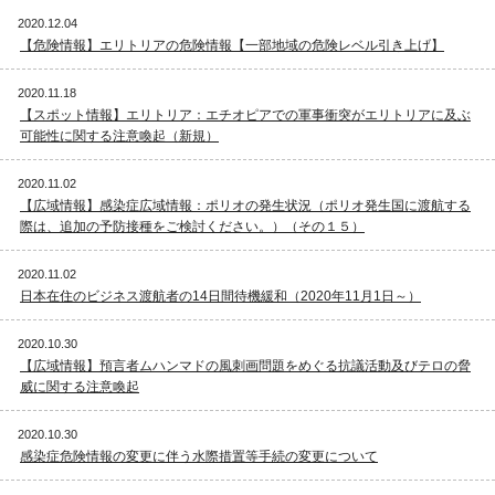
2020.12.04
【危険情報】エリトリアの危険情報【一部地域の危険レベル引き上げ】
2020.11.18
【スポット情報】エリトリア：エチオピアでの軍事衝突がエリトリアに及ぶ
可能性に関する注意喚起（新規）
2020.11.02
【広域情報】感染症広域情報：ポリオの発生状況（ポリオ発生国に渡航する
際は、追加の予防接種をご検討ください。）（その１５）
2020.11.02
日本在住のビジネス渡航者の14日間待機緩和（2020年11月1日～）
2020.10.30
【広域情報】預言者ムハンマドの風刺画問題をめぐる抗議活動及びテロの脅
威に関する注意喚起
2020.10.30
感染症危険情報の変更に伴う水際措置等手続の変更について