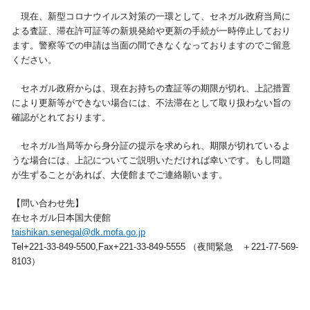
現在、新型コロナウイルス対策の一環として、セネガル政府当局に
視察旅行・研修旅行
国内手配トップ
よる査証、滞在許可証等の新規発給や更新の手続が一時停止しており
ます。警察等での申請は当面の間できなくなっておりますのでご留意
ください。
選ばれる理由
サービス内容
セネガル政府からは、現在お持ちの査証等の期限が切れ、上記措置
採用情報
企業情報
により更新等ができない場合には、不法滞在として取り扱わない旨の
確認がとれております。
お問合わせ
セネガル当局等から身分証の提示を求められ、期限が切れているよ
うな場合には、上記についてご説明いただければ幸いです。もし問題
が生ずることがあれば、大使館までご連絡願います。
【問い合わせ先】
在セネガル日本国大使館
taishikan.senegal@dk.mofa.go.jp
Tel+221-33-849-5500,Fax+221-33-849-5555 （夜間緊急 ＋221-77-569-
8103）