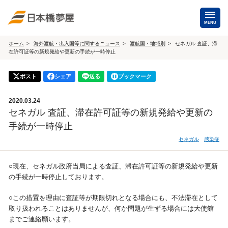
MENU
ホーム
海外渡航・出入国等に関するニュース
渡航国・地域別
セネガル 査証、滞
在許可証等の新規発給や更新の手続が一時停止
海外手配
海外航空券
ポスト
シェア
送る
ブックマーク
商用・就労ビザ
（日本発・海外発・世界一周）
2020.03.24
ホテル・専用車・
保険・Wi-Fiレンタル
セネガル 査証、滞在許可証等の新規発給や更新の
通訳・ガイド
手続が一時停止
海外手配トップ
セネガル
感染症
国内手配
○現在、セネガル政府当局による査証、滞在許可証等の新規発給や更新
の手続が一時停止しております。
航空券
ホテル・会議室
○この措置を理由に査証等が期限切れとなる場合にも、不法滞在として
取り扱われることはありませんが、何か問題が生ずる場合には大使館
貸切バス・ハイヤー
通訳・ガイド
までご連絡願います。