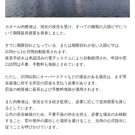
視察旅行・研修旅行
国内手配トップ
カタール内務省は、現在の状況を受け、すべての種類の入国ビザにつ
選ばれる理由
サービス内容
いて期限延長措置を発表しました。
採用情報
企業情報
すでに期限切れとなっている、または期限切れが近い入国ビザは、
2/28から1か月間自動延長されます。
延長手続きは承認済みの電子システムにより自動処理され、申請や窓
お問合わせ
口訪問は不要、手数料も免除とされています。
ただし、2/28以前にオーバーステイなどの違反がある場合は、まず滞
在超過に対する所定の罰金を支払う必要があります。
罰金の精算後に延長および手数料免除が適用されます。
また内務省は、状況を引き続き監視し、必要に応じて追加措置を講じ
るとしています。
公共の安全確保のため、不要不急の外出を控え、必要な場合のみ移動
すること、窓や屋外の露出した場所を避けること、当局の公式指示に
従うことを呼びかけています。