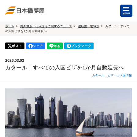
MENU
ホーム
海外渡航・出入国等に関するニュース
渡航国・地域別
カタール｜すべて
の入国ビザを1か月自動延長へ
海外手配
海外航空券
ポスト
シェア
送る
ブックマーク
商用・就労ビザ
（日本発・海外発・世界一周）
2026.03.03
ホテル・専用車・
保険・Wi-Fiレンタル
カタール｜すべての入国ビザを1か月自動延長へ
通訳・ガイド
カタール
ビザ・出入国情報
海外手配トップ
国内手配
航空券
ホテル・会議室
貸切バス・ハイヤー
通訳・ガイド