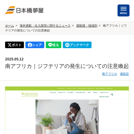
MENU
ホーム
海外渡航・出入国等に関するニュース
渡航国・地域別
南アフリカ｜ジフ
テリアの発生についての注意喚起
海外手配
海外航空券
ポスト
シェア
送る
ブックマーク
商用・就労ビザ
（日本発・海外発・世界一周）
2025.05.12
ホテル・専用車・
保険・Wi-Fiレンタル
南アフリカ｜ジフテリアの発生についての注意喚起
通訳・ガイド
南アフリカ
感染症
海外手配トップ
国内手配
航空券
ホテル・会議室
貸切バス・ハイヤー
通訳・ガイド