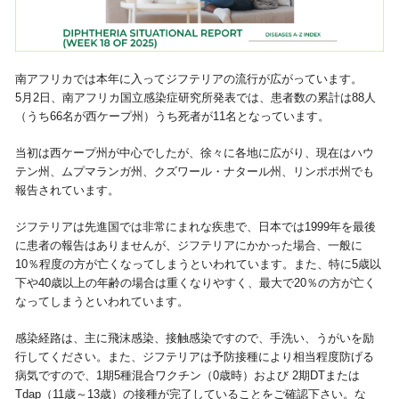
視察旅行・研修旅行
国内手配トップ
南アフリカでは本年に入ってジフテリアの流行が広がっています。
選ばれる理由
サービス内容
5月2日、南アフリカ国立感染症研究所発表では、患者数の累計は88人
（うち66名が西ケープ州）うち死者が11名となっています。
採用情報
企業情報
当初は西ケープ州が中心でしたが、徐々に各地に広がり、現在はハウ
テン州、ムプマランガ州、クズワール・ナタール州、リンポポ州でも
お問合わせ
報告されています。
ジフテリアは先進国では非常にまれな疾患で、日本では1999年を最後
に患者の報告はありませんが、ジフテリアにかかった場合、一般に
10％程度の方が亡くなってしまうといわれています。また、特に5歳以
下や40歳以上の年齢の場合は重くなりやすく、最大で20％の方が亡く
なってしまうといわれています。
感染経路は、主に飛沫感染、接触感染ですので、手洗い、うがいを励
行してください。また、ジフテリアは予防接種により相当程度防げる
病気ですので、1期5種混合ワクチン（0歳時）および 2期DTまたは
Tdap（11歳～13歳）の接種が完了していることをご確認下さい。な