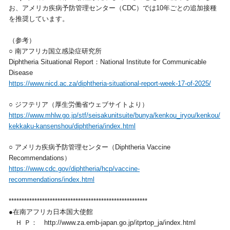
お、アメリカ疾病予防管理センター（CDC）では10年ごとの追加接種
を推奨しています。
（参考）
○ 南アフリカ国立感染症研究所
Diphtheria Situational Report：National Institute for Communicable
Disease
https://www.nicd.ac.za/diphtheria-situational-report-week-17-of-2025/
○ ジフテリア（厚生労働省ウェブサイトより）
https://www.mhlw.go.jp/stf/seisakunitsuite/bunya/kenkou_iryou/kenkou/
kekkaku-kansenshou/diphtheria/index.html
○ アメリカ疾病予防管理センター（Diphtheria Vaccine
Recommendations）
https://www.cdc.gov/diphtheria/hcp/vaccine-
recommendations/index.html
******************************************************
●在南アフリカ日本国大使館
Ｈ Ｐ： http://www.za.emb-japan.go.jp/itprtop_ja/index.html