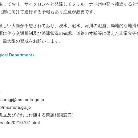
生しており、サイクロンへと発達してタミル・ナド州中部へ接近すると
北部に向けて進行する予報もあり注意が必要です。
激しい大雨が予想されており、浸水、冠水、河川の氾濫、局地的な地滑
雨に伴う交通規制及び渋滞状況の確認、道路の寸断等に備えた非常食等
、最大限の警戒をお願いします。
cal Department）
2
gj@ms.mofa.go.jp
.mofa.go.jp
孤立及びそれに付随する問題相談窓口）
fe/info20210707.html