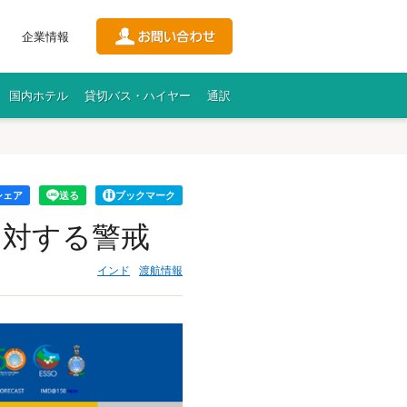
企業情報
国内ホテル
貸切バス・ハイヤー
通訳
シェア
送る
ブックマーク
に対する警戒
インド
渡航情報