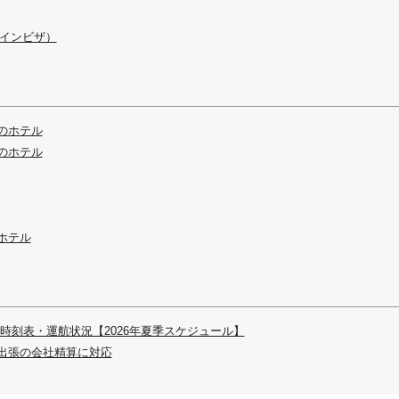
ラインビザ）
のホテル
のホテル
ホテル
時刻表・運航状況【2026年夏季スケジュール】
出張の会社精算に対応