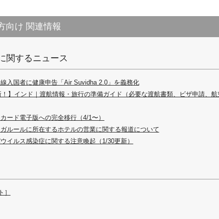
方向け 関連情報
に関するニュース
入国者に健康申告「Air Suvidha 2.0」を義務化
最新！】インド｜渡航情報・旅行の準備ガイド（必要な渡航書類、ビザ申請、
カード電子版への完全移行（4/1〜）
ンガルールに所在するホテルの営業に関する報道について
ウイルス感染症に関する注意喚起（1/30更新）
ト］