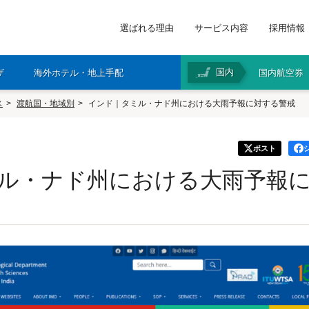
選ばれる理由
サービス内容
採用情報
国内
ザ
海外ホテル・地上手配
国内航空券
ス
渡航国・地域別
インド｜タミル・ナド州における大雨予報に対する警戒
ポスト
ル・ナド州における大雨予報