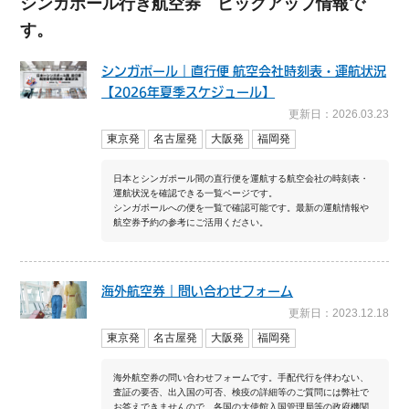
シンガポール行き航空券 ピックアップ情報で
す。
視察旅行・研修旅行
国内手配トップ
シンガポール｜直行便 航空会社時刻表・運航状況
選ばれる理由
サービス内容
【2026年夏季スケジュール】
更新日：2026.03.23
採用情報
企業情報
東京発
名古屋発
大阪発
福岡発
日本とシンガポール間の直行便を運航する航空会社の時刻表・
お問合わせ
運航状況を確認できる一覧ページです。
シンガポールへの便を一覧で確認可能です。最新の運航情報や
航空券予約の参考にご活用ください。
海外航空券｜問い合わせフォーム
更新日：2023.12.18
東京発
名古屋発
大阪発
福岡発
海外航空券の問い合わせフォームです。手配代行を伴わない、
査証の要否、出入国の可否、検疫の詳細等のご質問には弊社で
お答えできませんので、各国の大使館入国管理局等の政府機関