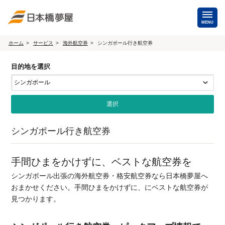
MENU
ホーム
サービス
海外航空券
シンガポール行き航空券
海外手配
目的地を選択
海外航空券
商用・就労ビザ
（日本発・海外発・世界一周）
ホテル・専用車・
保険・Wi-Fiレンタル
通訳・ガイド
シンガポール行き航空券
海外手配トップ
手間ひまをかけずに、ベストな航空券を
国内手配
シンガポール出張の海外航空券・格安航空券なら日本橋夢屋へ
おまかせください。手間ひまをかけずに、にベストな航空券が
航空券
ホテル・会議室
見つかります。
貸切バス・ハイヤー
通訳・ガイド