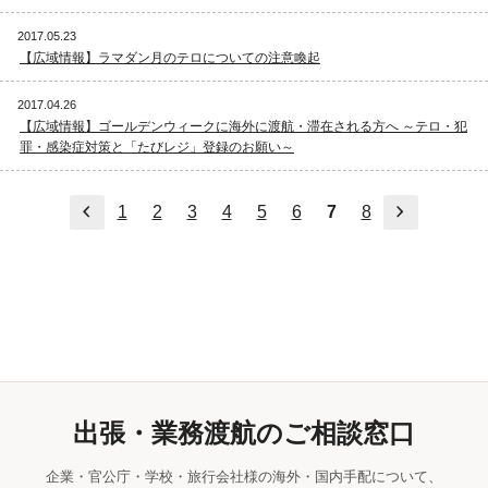
2017.05.23
【広域情報】ラマダン月のテロについての注意喚起
2017.04.26
【広域情報】ゴールデンウィークに海外に渡航・滞在される方へ ～テロ・犯
罪・感染症対策と「たびレジ」登録のお願い～
前へ
次へ
1
2
3
4
5
6
7
8
出張・業務渡航のご相談窓口
企業・官公庁・学校・旅行会社様の海外・国内手配について、