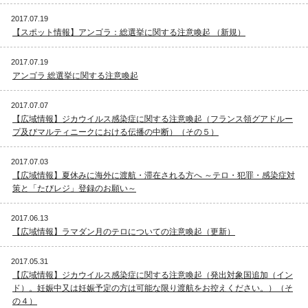
2017.07.19
【スポット情報】アンゴラ：総選挙に関する注意喚起 （新規）
2017.07.19
アンゴラ 総選挙に関する注意喚起
2017.07.07
【広域情報】ジカウイルス感染症に関する注意喚起（フランス領グアドルー
プ及びマルティニークにおける伝播の中断）（その５）
2017.07.03
【広域情報】夏休みに海外に渡航・滞在される方へ ～テロ・犯罪・感染症対
策と「たびレジ」登録のお願い～
2017.06.13
【広域情報】ラマダン月のテロについての注意喚起（更新）
2017.05.31
【広域情報】ジカウイルス感染症に関する注意喚起（発出対象国追加（イン
ド）。妊娠中又は妊娠予定の方は可能な限り渡航をお控えください。）（そ
の４）