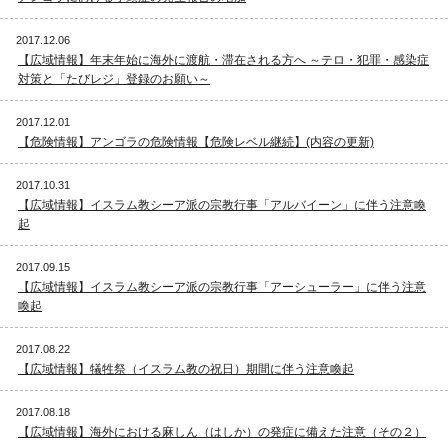
2017.12.06
【広域情報】年末年始に海外に渡航・滞在される方へ ～テロ・犯罪・感染症
対策と「たびレジ」登録のお願い～
2017.12.01
【危険情報】アンゴラの危険情報【危険レベル継続】(内容の更新)
2017.10.31
【広域情報】イスラム教シーア派の宗教行事「アルバイーン」に伴う注意喚
起
2017.09.15
【広域情報】イスラム教シーア派の宗教行事「アーシューラー」に伴う注意
喚起
2017.08.22
【広域情報】犠牲祭（イスラム教の祝日）期間に伴う注意喚起
2017.08.18
【広域情報】海外における麻しん（はしか）の発症に備えた注意（その２）