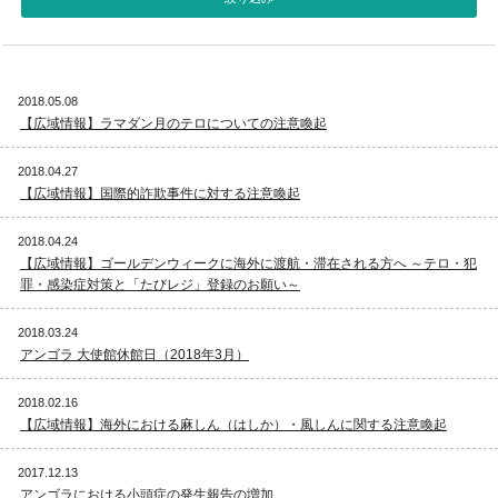
視察旅行・研修旅行
国内手配トップ
2018.05.08
選ばれる理由
サービス内容
【広域情報】ラマダン月のテロについての注意喚起
採用情報
企業情報
2018.04.27
【広域情報】国際的詐欺事件に対する注意喚起
お問合わせ
2018.04.24
【広域情報】ゴールデンウィークに海外に渡航・滞在される方へ ～テロ・犯
罪・感染症対策と「たびレジ」登録のお願い～
2018.03.24
アンゴラ 大使館休館日（2018年3月）
2018.02.16
【広域情報】海外における麻しん（はしか）・風しんに関する注意喚起
2017.12.13
アンゴラにおける小頭症の発生報告の増加