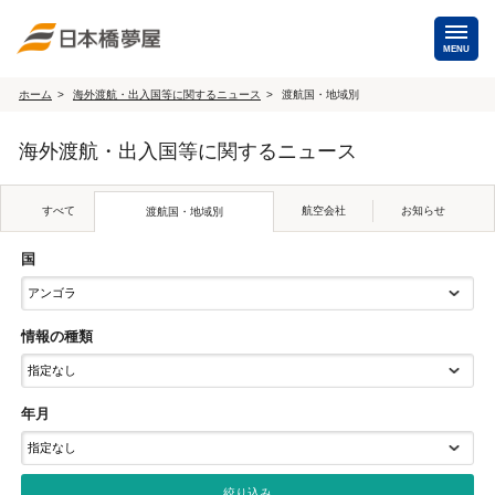
MENU
ホーム
海外渡航・出入国等に関するニュース
渡航国・地域別
海外手配
海外渡航・出入国等に関するニュース
海外航空券
商用・就労ビザ
（日本発・海外発・世界一周）
すべて
航空会社
お知らせ
渡航国・地域別
ホテル・専用車・
保険・Wi-Fiレンタル
通訳・ガイド
国
海外手配トップ
情報の種類
国内手配
年月
航空券
ホテル・会議室
貸切バス・ハイヤー
通訳・ガイド