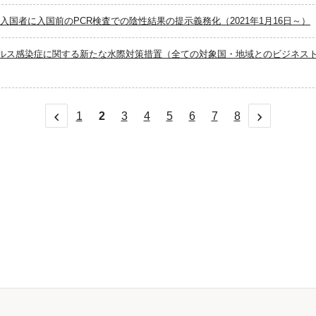
入国者に入国前のPCR検査での陰性結果の提示義務化（2021年1月16日～）
ルス感染症に関する新たな水際対策措置（全ての対象国・地域とのビジネス
前へ
次へ
1
2
3
4
5
6
7
8