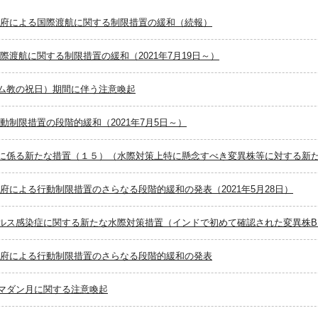
政府による国際渡航に関する制限措置の緩和（続報）
際渡航に関する制限措置の緩和（2021年7月19日～）
ム教の祝日）期間に伴う注意喚起
動制限措置の段階的緩和（2021年7月5日～）
に係る新たな措置（１５）（水際対策上特に懸念すべき変異株等に対する新
府による行動制限措置のさらなる段階的緩和の発表（2021年5月28日）
ルス感染症に関する新たな水際対策措置（インドで初めて確認された変異株B.1
政府による行動制限措置のさらなる段階的緩和の発表
マダン月に関する注意喚起