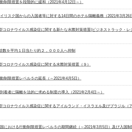
動制限措置を段階的に緩和（2021年4月12日～）
イリスク国からの入国者等に対する14日間のホテル隔離義務（2021年3月26日
型コロナウイルス感染症に関する新たな水際対策措置(ビジネストラック・レ
総数を平均１日当たり約２，０００人へ抑制
型コロナウイルス感染症に関する水際対策措置（９）
動制限措置レベル５の延長（～2021年4月5日）
到着者に隔離を法的に求める制度の導入（2021年2月4日～）
型コロナウイルス感染症に関するアイルランド・イスラエル及びブラジル（
全国における行動制限措置レベル５の期間継続（～2021年3月5日）及び入国