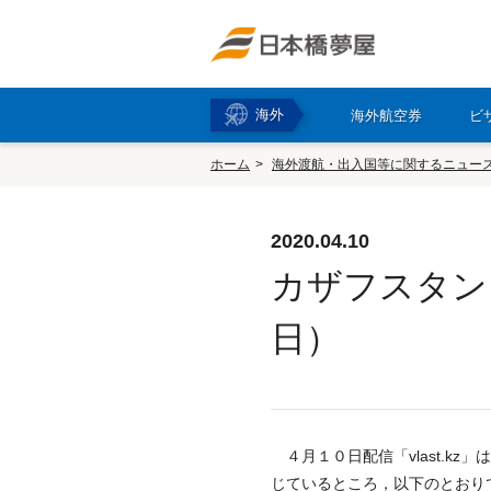
海外
海外航空券
ビ
ホーム
海外渡航・出入国等に関するニュー
2020.04.10
カザフスタン 
日）
４月１０日配信「vlast.k
じているところ，以下のとおり