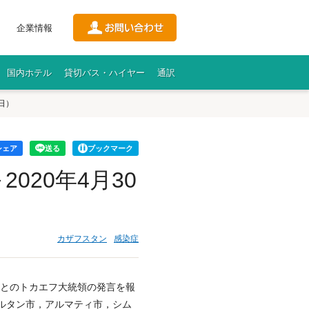
企業情報
国内ホテル
貸切バス・ハイヤー
通訳
日）
シェア
送る
ブックマーク
020年4月30
カザフスタン
感染症
るとのトカエフ大統領の発言を報
ルタン市，アルマティ市，シム