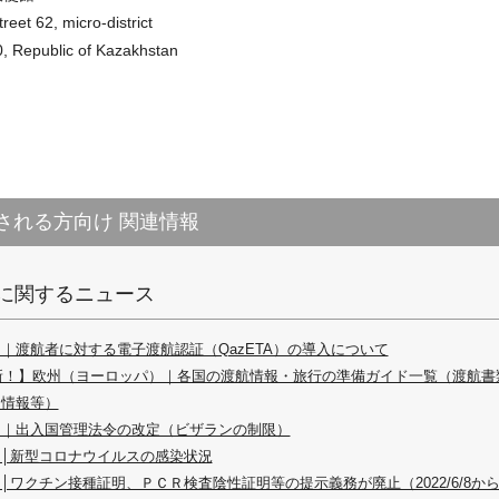
et 62, micro-district
, Republic of Kazakhstan
される方向け 関連情報
に関するニュース
｜渡航者に対する電子渡航認証（QazETA）の導入について
最新！】欧州（ヨーロッパ）｜各国の渡航情報・旅行の準備ガイド一覧（渡航
連情報等）
ン｜出入国管理法令の改定（ビザランの制限）
│新型コロナウイルスの感染状況
│ワクチン接種証明、ＰＣＲ検査陰性証明等の提示義務が廃止（2022/6/8か