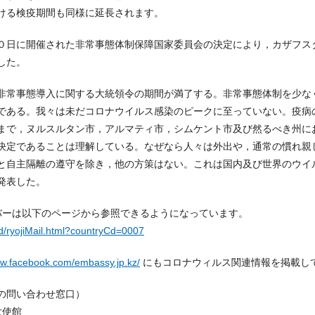
ける検疫期間も同様に延長されます。
０日に開催された非常事態体制保障国家委員会の決定により，カザフス
した。
非常事態導入に関する大統領令の期間が満了する。非常事態体制を少な
である。我々は未だコロナウイルス感染のピークに至っていない。疫病
まで，ヌルスルタン市，アルマティ市，シムケント市及び然るべき州に
決定であることは理解している。なぜなら人々は外出や，通常の慣れ親
と自主隔離の遵守を除き，他の方策はない。これは国内及び世界のウイ
発表した。
バーは以下のページから参照できるようになっています。
d/ryojiMail.html?countryCd=0007
ww.facebook.com/embassy.jp.kz/
にもコロナウィルス関連情報を掲載し
の問い合わせ窓口）
大使館