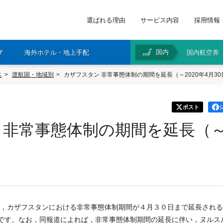
選ばれる理由
サービス内容
採用情報
国内
ザ
海外ホテル・地上手配
国内航空券
ス
渡航国・地域別
カザフスタン 非常事態体制の期間を延長（～2020年4月30
ポスト
非常事態体制の期間を延長（～2
z」は，カザフスタンにおける非常事態体制期間が４月３０日まで延長され
です。なお，同報道によれば，非常事態体制期間の延長に伴い，ヌルス