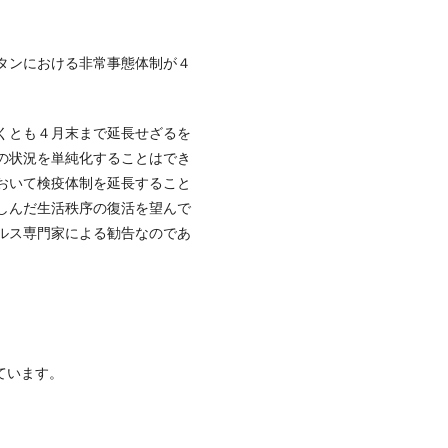
タンにおける非常事態体制が４
くとも４月末まで延長せざるを
の状況を単純化することはでき
おいて検疫体制を延長すること
しんだ生活秩序の復活を望んで
ルス専門家による勧告なのであ
ています。