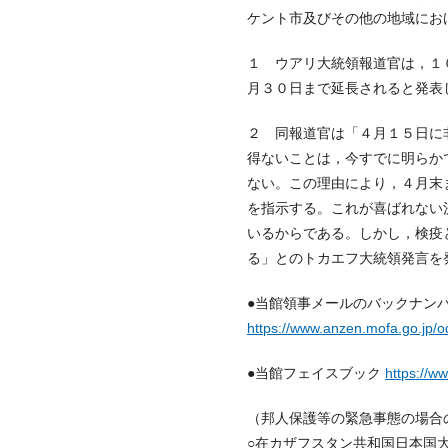
ケント市及びその他の地域にお
１ ウアリ大統領報道官は，１
月３０日まで延長されると発表
２ 同報道官は「４月１５日に
得ないことは，今すでに明らか
ない。この理由により，４月末
を指示する。これが喜ばれない
いるからである。しかし，検疫
る」とのトカエフ大統領発言を
●当館領事メールのバックナン
https://www.anzen.mofa.go.jp/o
●当館フェイスブック
https://w
（邦人保護等の緊急事態の場合
○在カザフスタン共和国日本国