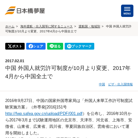
MENU
ホーム
海外渡航・出入国等に関するニュース
渡航国・地域別
中国 外国人就労許
可制度が10月より変更、2017年4月から中国全土で
海外手配
海外航空券
ポスト
シェア
送る
ブックマーク
商用・就労ビザ
（日本発・海外発・世界一周）
2017.02.01
ホテル・専用車・
保険・Wi-Fiレンタル
中国 外国人就労許可制度が10月より変更、2017年
通訳・ガイド
4月から中国全土で
海外手配トップ
中国
ビザ・出入国情報
国内手配
2016年9月27日、中国の国家外国専家局は「外国人来華工作許可制度試
験実施方案」（外専発[2016]151号
http://fwp.safea.gov.cn/upload/PDF/001.pdf
）を公布し、2016年10月か
航空券
ホテル・会議室
ら2017年3月まで試験運用地区の北京市、天津市、河北省、上海市、安
徴省、山東省、広東省、四川省、寧夏回族自治区、雲南省において運
貸切バス・ハイヤー
通訳・ガイド
用を開始しました。