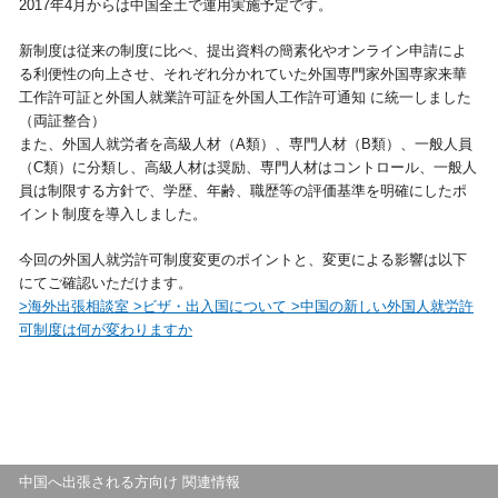
2017年4月からは中国全土で運用実施予定です。
視察旅行・研修旅行
国内手配トップ
新制度は従来の制度に比べ、提出資料の簡素化やオンライン申請によ
る利便性の向上させ、それぞれ分かれていた外国専門家外国専家来華
工作許可証と外国人就業許可証を外国人工作許可通知 に統一しました
選ばれる理由
サービス内容
（両証整合）
また、外国人就労者を高級人材（A類）、専門人材（B類）、一般人員
採用情報
企業情報
（C類）に分類し、高級人材は奨励、専門人材はコントロール、一般人
員は制限する方針で、学歴、年齢、職歴等の評価基準を明確にしたポ
イント制度を導入しました。
お問合わせ
今回の外国人就労許可制度変更のポイントと、変更による影響は以下
にてご確認いただけます。
>海外出張相談室 >ビザ・出入国について >中国の新しい外国人就労許
可制度は何が変わりますか
中国へ出張される方向け 関連情報