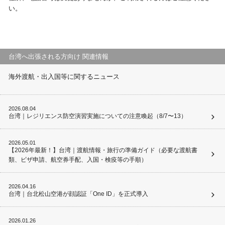
い。
視察旅行・研修旅行
国内手配トップ
選ばれる理由
サービス内容
台湾へ出張される方向け 関連情報
採用情報
企業情報
海外渡航・出入国等に関するニュース
お問合わせ
2026.08.04
台湾｜レジリエンス防空演習実施についての注意喚起（8/7〜13）
2026.05.01
【2026年最新！】台湾｜渡航情報・旅行の準備ガイド（必要な渡航書
類、ビザ申請、航空券手配、入国・検疫等の手順）
2026.04.16
台湾｜台北松山空港が顔認証「One ID」を正式導入
2026.01.26