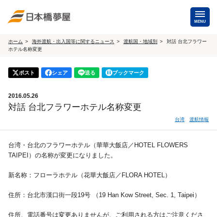
MENU
ホーム
海外渡航・出入国等に関するニュース
渡航国・地域別
対話 台北フラワー
ホテル名称変更
海外手配
海外航空券
ポスト
シェア
送る
ブックマーク
商用・就労ビザ
（日本発・海外発・世界一周）
2016.05.26
ホテル・専用車・
保険・Wi-Fiレンタル
対話 台北フラワーホテル名称変更
通訳・ガイド
台湾
渡航情報
海外手配トップ
台湾・台北のフラワーホテル（華華大飯店／HOTEL FLOWERS
TAIPEI）の名称が変更になりました。
国内手配
新名称：フローラホテル（花華大飯店／FLORA HOTEL）
航空券
ホテル・会議室
住所：台北市漢口街一段19号 （19 Han Kow Street, Sec. 1, Taipei）
貸切バス・ハイヤー
通訳・ガイド
住所、電話番号は変更ありませんが、ご利用される方はご注意くださ