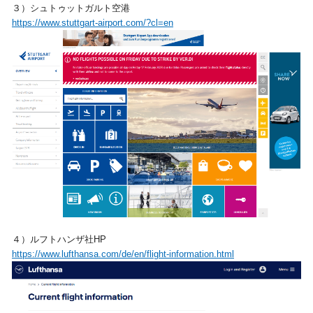
３）シュトゥットガルト空港
https://www.stuttgart-airport.com/?cl=en
４）ルフトハンザ社HP
https://www.lufthansa.com/de/en/flight-information.html