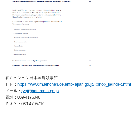
在ミュンヘン日本国総領事館
ＨＰ：
https://www.muenchen.de.emb-japan.go.jp/itprtop_ja/index.html
メール：
ryoji@mu.mofa.go.jp
電話：089-4176040
ＦＡＸ：089-4705710