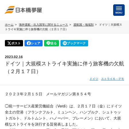
MENU
ホーム
海外渡航・出入国等に関するニュース
渡航国・地域別
ドイツ｜大規模ス
トライキ実施に伴う旅客機の欠航（２月１７日）
海外手配
海外航空券
ポスト
シェア
送る
ブックマーク
商用・就労ビザ
（日本発・海外発・世界一周）
2023.02.16
ホテル・専用車・
保険・Wi-Fiレンタル
ドイツ｜大規模ストライキ実施に伴う旅客機の欠航
通訳・ガイド
（２月１７日）
海外手配トップ
ドイツ
ストライキ・デモ
国内手配
２０２３年２月１５日 メールマガジン第８５４号
◯統一サービス産業労働組合（Verdi）は、２月１７日（金）にドイツ
航空券
ホテル・会議室
全土の空港（フランクフルト、ミュンヘン、ハンブルク、シュトゥッ
トガルト、ドルトムント、ハノーバー、ブレーメン）において、大規
貸切バス・ハイヤー
通訳・ガイド
模なストライキを決行する旨発表しました。