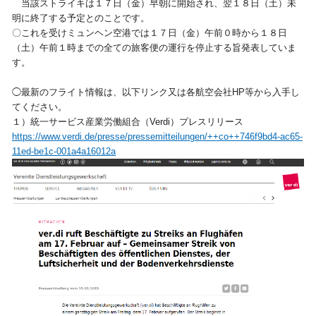
当該ストライキは１７日（金）早朝に開始され、翌１８日（土）未
明に終了する予定とのことです。
視察旅行・研修旅行
国内手配トップ
〇これを受けミュンヘン空港では１７日（金）午前０時から１８日
（土）午前１時までの全ての旅客便の運行を停止する旨発表していま
す。
選ばれる理由
サービス内容
◯最新のフライト情報は、以下リンク又は各航空会社HP等から入手し
採用情報
企業情報
てください。
１）統一サービス産業労働組合（Verdi）プレスリリース
https://www.verdi.de/presse/pressemitteilungen/++co++746f9bd4-ac65-
お問合わせ
11ed-be1c-001a4a16012a