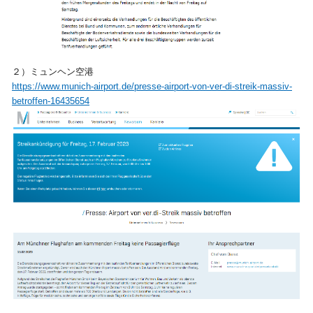
２）ミュンヘン空港
https://www.munich-airport.de/presse-airport-von-ver-di-streik-massiv-
betroffen-16435654