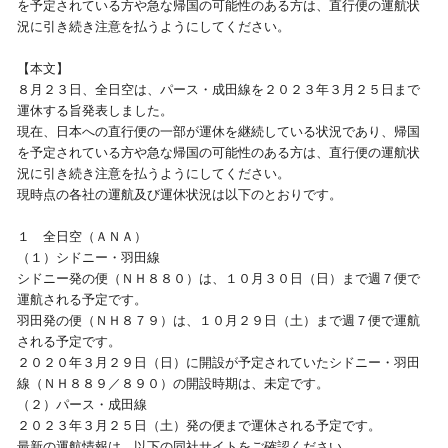
を予定されている方や急な帰国の可能性のある方は、直行便の運航状
況に引き続き注意を払うようにしてください。
視察旅行・研修旅行
国内手配トップ
【本文】
８月２３日、全日空は、パース・成田線を２０２３年３月２５日まで
選ばれる理由
サービス内容
運休する旨発表しました。
現在、日本への直行便の一部が運休を継続している状況であり、帰国
採用情報
企業情報
を予定されている方や急な帰国の可能性のある方は、直行便の運航状
況に引き続き注意を払うようにしてください。
現時点の各社の運航及び運休状況は以下のとおりです。
お問合わせ
１ 全日空（ＡＮＡ）
（１）シドニー・羽田線
シドニー発の便（ＮＨ８８０）は、１０月３０日（日）まで週７便で
運航される予定です。
羽田発の便（ＮＨ８７９）は、１０月２９日（土）まで週７便で運航
される予定です。
２０２０年３月２９日（日）に開設が予定されていたシドニー・羽田
線（ＮＨ８８９／８９０）の開設時期は、未定です。
（２）パース・成田線
２０２３年３月２５日（土）発の便まで運休される予定です。
最新の運航情報は、以下の同社サイトをご確認ください。