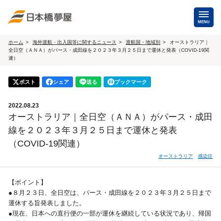
MENU
ホーム
海外渡航・出入国等に関するニュース
渡航国・地域別
オーストラリア｜
全日空（ＡＮＡ）がパース・成田線を２０２３年３月２５日まで運休と発表（COVID-19関
海外手配
連）
海外航空券
商用・就労ビザ
ポスト
シェア
送る
ブックマーク
（日本発・海外発・世界一周）
ホテル・専用車・
保険・Wi-Fiレンタル
2022.08.23
通訳・ガイド
オーストラリア｜全日空（ＡＮＡ）がパース・成田
線を２０２３年３月２５日まで運休と発表
海外手配トップ
（COVID-19関連）
オーストラリア
感染症
国内手配
【ポイント】
航空券
ホテル・会議室
●８月２３日、全日空は、パース・成田線を２０２３年３月２５日まで
運休する旨発表しました。
貸切バス・ハイヤー
通訳・ガイド
●現在、日本への直行便の一部が運休を継続している状況であり、帰国