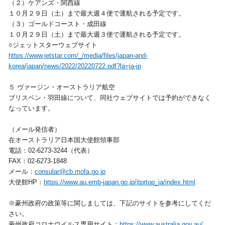
（２）ケアンズ・関西線
１０月２９日（土）まで最大週４便で運航される予定です。
（３）ゴールドコースト・成田線
１０月２９日（土）まで最大週３便で運航される予定です。
○ジェットスターウェブサイト
https://www.jetstar.com/_/media/files/japan-and-
korea/japan/news/2022/20220722.pdf?la=ja-jp
５ ヴァージン・オーストラリア航空
ブリスベン・羽田線について、同社ウェブサイトでは予約ができなく
なっています。
（メール発信者）
在オーストラリア日本国大使館領事部
電話：02-6273-3244（代表）
FAX：02-6273-1848
メール：
consular@cb.mofa.go.jp
大使館HP：
https://www.au.emb-japan.go.jp/itprtop_ja/index.html
※豪州政府の政策等に関しましては、下記のサイトを参考にしてくだ
さい。
豪州政府コロナウイルス専用サイト：
https://www.australia.gov.au/