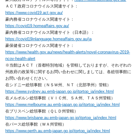
ＡＣＴ政府コロナウイルス関連サイト：
https://www.covid19.act.gov.au/
豪内務省コロナウイルス関連サイト：
https://covid19.homeaffairs.gov.au/
豪内務省コロナウイルス関連サイト（日本語）：
https://covid19inlanguage.homeaffairs.gov.au/ja
豪保健省コロナウイルス関連サイト：
https://www.health.gov.au/news/health-alerts/novel-coronavirus-2019-
ncov-health-alert
※当館はＡＣＴ（首都特別地域）を管轄しておりますが、それぞれの
州政府の政策等に関するお問い合わせに関しましては、各総領事館に
お問い合わせください。
在シドニー総領事館（ＮＳＷ州、ＮＴ（北部準州）管轄）
https://www.sydney.au.emb-japan.go.jp/itprtop_ja/index.html
在メルボルン総領事館（ＶＩＣ州、ＳＡ州、ＴＡＳ州管轄）
https://www.melbourne.au.emb-japan.go.jp/itprtop_ja/index.html
在ブリスベン総領事館（ＱＬＤ州管轄）
https://www.brisbane.au.emb-japan.go.jp/itprtop_ja/index.html
在パース総領事館（ＷＡ州管轄）
https://www.perth.au.emb-japan.go.jp/itprtop_ja/index.html