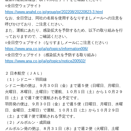
○全日空ウェブサイト
https://www.anahd.co.jp/group/pr/202208/20220823-3.html
なお、全日空は、同社の名前を使用するなりすましメールへの注意を
呼びかけており、ご注意ください。
また、運航にあたり、感染拡大を予防するため、以下の取り組みを行
っておりますので、ご確認ください。
○全日空ウェブサイト（なりすましメールにご注意ください）
https://www.ana.co.jp/ja/jp/topics/information006/
○全日空ウェブサイト（感染拡大を予防する取り組み）
https://www.ana.co.jp/ja/jp/topics/notice200502/
２ 日本航空（ＪＡＬ）
（１）シドニー・羽田線
シドニー発の便は、９月３０日（金）まで週５便（日曜日、月曜日、
火曜日、木曜日、土曜日）で運航、１０月１日（土）から１０月２９
日（土）まで週７便で運航される予定です。
羽田発の便は、９月３０日（金）まで週５便（日曜日、月曜日、水曜
日、金曜日、土曜日）で運航、１０月１日（土）から１０月２９日
（土）まで週７便で運航される予定です。
（２）メルボルン・成田線
メルボルン発の便は、８月３１日（水）まで週２便（火曜日、土曜