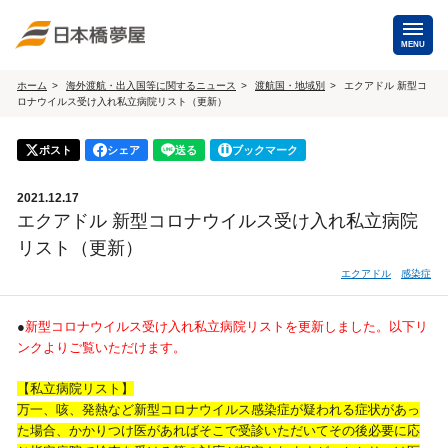
MENU
ホーム
海外渡航・出入国等に関するニュース
渡航国・地域別
エクアドル 新型コ
ロナウイルス受け入れ私立病院リスト（更新）
海外手配
海外航空券
ポスト
シェア
送る
ブックマーク
商用・就労ビザ
（日本発・海外発・世界一周）
2021.12.17
ホテル・専用車・
保険・Wi-Fiレンタル
エクアドル 新型コロナウイルス受け入れ私立病院
通訳・ガイド
リスト（更新）
海外手配トップ
エクアドル
感染症
国内手配
●
新型コロナウイルス受け入れ私立病院リストを更新しました。以下リ
ンクよりご覧いただけます。
航空券
ホテル・会議室
【私立病院リスト】
万一、咳、発熱など新型コロナウイルス感染症が疑われる症状があっ
貸切バス・ハイヤー
通訳・ガイド
た場合、かかりつけ医があればそこで受診いただいてその後必要に応