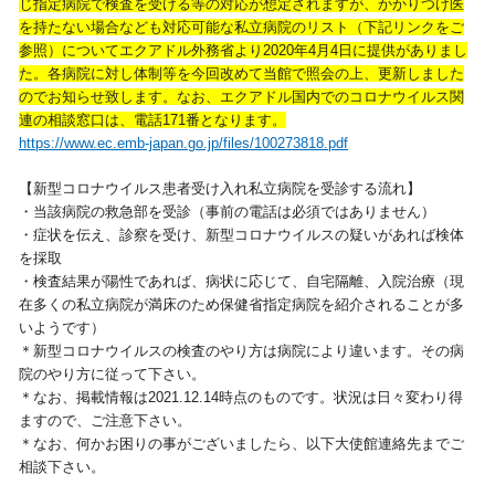
じ指定病院で検査を受ける等の対応が想定されますが、かかりつけ医
を持たない場合なども対応可能な私立病院のリスト（下記リンクをご
視察旅行・研修旅行
国内手配トップ
参照）についてエクアドル外務省より2020年4月4日に提供がありまし
た。各病院に対し体制等を今回改めて当館で照会の上、更新しました
のでお知らせ致します。なお、エクアドル国内でのコロナウイルス関
選ばれる理由
サービス内容
連の相談窓口は、電話171番となります。
https://www.ec.emb-japan.go.jp/files/100273818.pdf
採用情報
企業情報
【新型コロナウイルス患者受け入れ私立病院を受診する流れ】
・当該病院の救急部を受診（事前の電話は必須ではありません）
お問合わせ
・症状を伝え、診察を受け、新型コロナウイルスの疑いがあれば検体
を採取
・検査結果が陽性であれば、病状に応じて、自宅隔離、入院治療（現
在多くの私立病院が満床のため保健省指定病院を紹介されることが多
いようです）
＊新型コロナウイルスの検査のやり方は病院により違います。その病
院のやり方に従って下さい。
＊なお、掲載情報は2021.12.14時点のものです。状況は日々変わり得
ますので、ご注意下さい。
＊なお、何かお困りの事がございましたら、以下大使館連絡先までご
相談下さい。