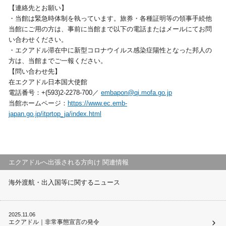
【連絡先とお願い】
・当館は緊急時体制を執っています。旅券・各種証明等の領事手続他
当館にご用の方は、事前に当館まで以下の電話またはメールにてお問
い合わせください。
・エクアドル滞在中に新型コロナウイルス感染症陽性となった邦人の
方は、当館までご一報ください。
【問い合わせ先】
在エクアドル日本国大使館
電話番号：+(593)2-2278-700／
embapon@qi.mofa.go.jp
当館ホームページ：
https://www.ec.emb-
japan.go.jp/itprtop_ja/index.html
エクアドルへ出張される方向け 関連情報
海外渡航・出入国等に関するニュース
2025.11.06
エクアドル｜非常事態宣言の発令