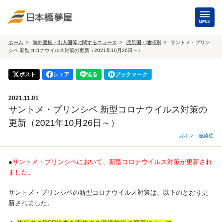
MENU
ホーム
海外渡航・出入国等に関するニュース
渡航国・地域別
サントメ・プリン
シペ 新型コロナウイルス対策の更新（2021年10月26日～）
海外手配
海外航空券
ポスト
シェア
送る
ブックマーク
商用・就労ビザ
（日本発・海外発・世界一周）
2021.11.01
ホテル・専用車・
保険・Wi-Fiレンタル
サントメ・プリンシペ 新型コロナウイルス対策の
通訳・ガイド
更新（2021年10月26日～）
海外手配トップ
ガボン
感染症
国内手配
●
サントメ・プリンシペにおいて、新型コロナウイルス対策が更新され
ました。
航空券
ホテル・会議室
サントメ・プリンシペの新型コロナウイルス対策は、以下のとおり更
新されました。
貸切バス・ハイヤー
通訳・ガイド