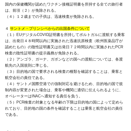
国内の保健機関が認めたワクチン接種証明書を所持する全ての旅行者
は、前項（２）が免除される。
（４）１２歳までの子供は、迅速検査が免除される。
４
サントメ・プリンシペからの出国条件について
（１）EUデジタルCOVID証明書を所持してポルトガルに渡航する乗客
は、出発日４８時間以内に実施された迅速抗原検査（欧州医薬品庁が
認めたもの）の陰性証明書又は出発日７２時間以内に実施されたPCR
検査の陰性証明書の提示義務が免除される。
（２）アンゴラ、ガーナ、ガボンなどの国への渡航については、各渡
航先の入国規則に準じる。
（３）目的地の国で要求される検査の種類を確認することは、乗客と
航空会社の責任である。
（４）サントメ国際空港での強制対応を避けるため、目的地の国で規
制内容が変更された場合は、乗客や機関に適切に伝えられるように、
オペレーターはINACへ通知する責任を負う。
（５）PCR検査の対象となる年齢の下限は目的地の国によって定めら
れており、目的地の国の条件を確認することは乗客と航空会社の責任
である。