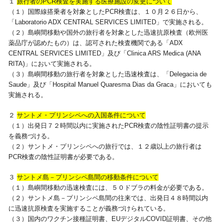
１
旅行者のPCR検査を実施する医療施設の変更について
（１）国際線搭乗者を対象としたPCR検査は、１０月２６日から、
視察旅行・研修旅行
国内手配トップ
「Laboratorio ADX CENTRAL SERVICES LIMITED」で実施される。
（２）島嶼間移動や国外の旅行者を対象とした迅速抗原検査（欧州医
薬品庁が認めたもの）は、認可された検査機関である「ADX
選ばれる理由
サービス内容
CENTRAL SERVICES LIMITED」及び「Clinica ARS Medica (ANA
RITA)」において実施される。
採用情報
企業情報
（３）島嶼間移動の旅行者を対象とした迅速検査は、「Delegacia de
Saude」及び「Hospital Manuel Quaresma Dias da Graca」においても
実施される。
お問合わせ
２
サントメ・プリンシペへの入国条件について
（１）出発日７２時間以内に実施されたPCR検査の陰性証明書の提示
を義務づける。
（２）サントメ・プリンシペへの旅行では、１２歳以上の旅行者は
PCR検査の陰性証明書が必要である。
３
サントメ島－プリンシペ島間の移動条件について
（１）島嶼間移動の迅速検査には、５０ドブラの料金が必要である。
（２）サントメ島－プリンシペ島間の往来では、出発日４８時間以内
に迅速抗原検査を実施することが義務づけられている。
（３）国内のワクチン接種証明書、EUデジタルCOVID証明書、その他