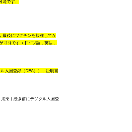
可能です。
，最後にワクチンを接種してか
が可能です（ドイツ語，英語，
ジタル入国登録（DEA）），証明書
方は，搭乗手続き前にデジタル入国登