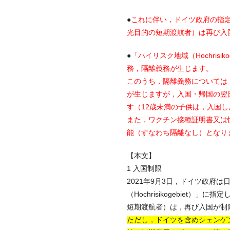
●
これに伴い，ドイツ政府の指定
光目的の短期渡航者）は再び入
●
「ハイリスク地域（Hochris
務，隔離義務が生じます。
このうち，隔離義務については，「
が生じますが，入国・帰国の翌
す（12歳未満の子供は，入国
また，ワクチン接種証明書又は
能（すなわち隔離なし）となり
【本文】
1 入国制限
2021年9月3日，ドイツ政府
（Hochrisikogebiet
短期渡航者）は，再び入国が制限
ただし，ドイツを含めシェンゲ