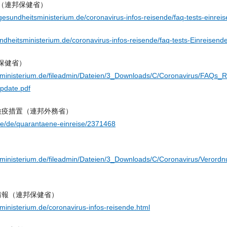
（連邦保健省）
esundheitsministerium.de/coronavirus-infos-reisende/faq-tests-einrei
dheitsministerium.de/coronavirus-infos-reisende/faq-tests-Einreisende
保健省）
ministerium.de/fileadmin/Dateien/3_Downloads/C/Coronavirus/FAQs_R
pdate.pdf
検疫措置（連邦外務省）
de/de/quarantaene-einreise/2371468
sministerium.de/fileadmin/Dateien/3_Downloads/C/Coronavirus/Veror
情報（連邦保健省）
inisterium.de/coronavirus-infos-reisende.html