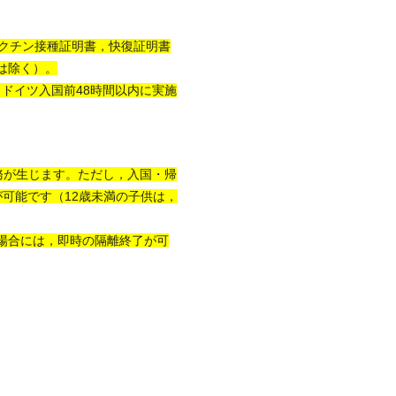
クチン接種証明書，快復証明書
は除く）。
は，ドイツ入国前48時間以内に実施
離義務が生じます。ただし，入国・帰
可能です（12歳未満の子供は，
場合には，即時の隔離終了が可