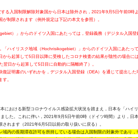
する入国制限解除対象国から日本は除外され，2021年9月5日午前0時
国が制限されます（例外規定は下記の本文を参照）。
ikogebiet）」からのドイツ入国にあたっては，登録義務（デジタル入国
ハイリスク地域（Hochrisikogebiet）」からのドイツ入国にあた
日から起算して5日目以降に受検したコロナ検査の結果が陰性の場合に
した翌日から起算して5日目に自動的に隔離終了）。
快復証明書のいずれかを，デジタル入国登録（DEA）を通じて提出した
ます。
は日本における新型コロナウイルス感染拡大状況を踏まえ，日本を「ハイ
）」に指定しました。これに伴い，2021年9月5日午前0時（ドイツ時間）より
されます（2021年6月5日以前の取り扱いに戻る）。
ン域内の長期滞在許可を所持している場合は入国制限の対象外であり，