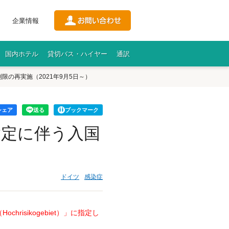
企業情報
国内ホテル
貸切バス・ハイヤー
通訳
の再実施（2021年9月5日～）
シェア
送る
ブックマーク
指定に伴う入国
ドイツ
感染症
isikogebiet）」に指定し