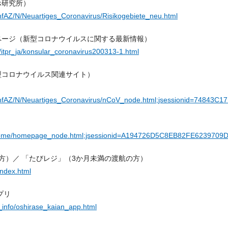
ホ研究所）
InfAZ/N/Neuartiges_Coronavirus/Risikogebiete_neu.html
ページ（新型コロナウイルスに関する最新情報）
/itpr_ja/konsular_coronavirus200313-1.html
型コロナウイルス関連サイト）
t/InfAZ/N/Neuartiges_Coronavirus/nCoV_node.html;jsessionid=748
/Home/homepage_node.html;jsessionid=A194726D5C8EB82FE6239709D
方）／ 「たびレジ」（3か月未満の渡航の方）
index.html
プリ
_info/oshirase_kaian_app.html