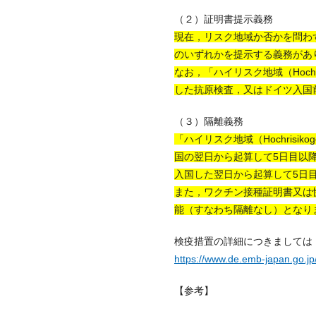
（２）証明書提示義務
現在，リスク地域か否かを問わ
のいずれかを提示する義務があ
なお，「ハイリスク地域（Hoch
した抗原検査，又はドイツ入国
（３）隔離義務
「ハイリスク地域（Hochris
国の翌日から起算して5日目以
入国した翌日から起算して5日
また，ワクチン接種証明書又は
能（すなわち隔離なし）となり
検疫措置の詳細につきましては
https://www.de.emb-japan.go.jp
【参考】