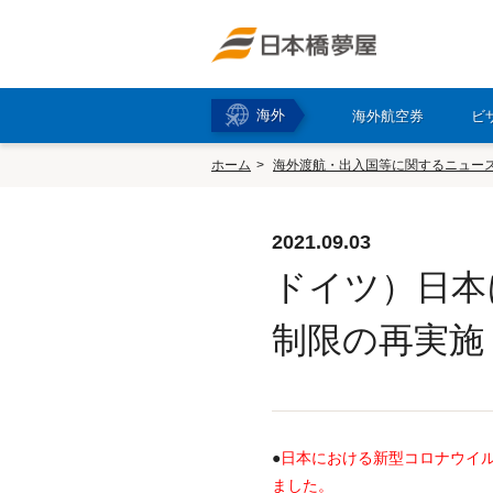
海外
海外航空券
ビ
ホーム
海外渡航・出入国等に関するニュー
2021.09.03
ドイツ）日本
制限の再実施（
●
日本における新型コロナウイルス
ました。