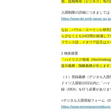
他，短期商用（ビジネス）等の
入国制限の詳細につきましては
https://www.de.emb-japan.go.jp
なお，パウル・エーリッヒ研究
ら少なくとも14日間が経過し
フランス語，イタリア語又はス
2 検疫措置
「ハイリスク地域（Hochris
提示義務，隔離義務が生じます
（１）登録義務（デジタル入国登
ドイツ入国前10日以内に「ハイリ
録（DEA）を行う必要がありま
○デジタル入国登録フォーム（Digitale Ei
https://www.einreiseanmeldung.