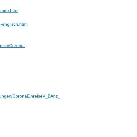
sende.html
-englisch.html
eise/Corona-
dnungen/CoronaEinreiseV_BAnz_