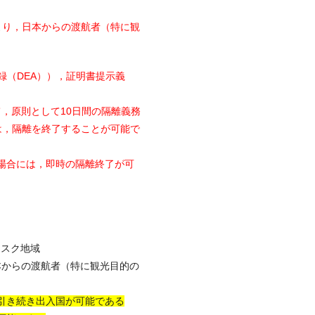
より，日本からの渡航者（特に観
登録（DEA）），証明書提示義
って，原則として10日間の隔離義務
は，隔離を終了することが可能で
場合には，即時の隔離終了が可
リスク地域
，日本からの渡航者（特に観光目的の
引き続き出入国が可能である