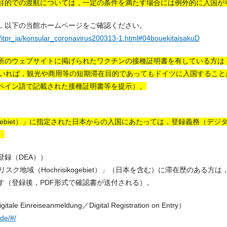
目的での渡航については，一定の条件を満たす場合には例外的に入国が
，以下の当館ホームページをご確認ください。
/itpr_ja/konsular_coronavirus200313-1.html#04bouekitaisakuD
所のウェブサイトに掲げられたワクチンの接種証明書を有している方は
ていれば，観光や商用等の短期滞在目的であってもドイツに入国すること
ペイン語で記載された接種証明書等を提示）。
ikogebiet）」に指定された日本からの入国にあたっては，登録義務（デ
。
録（DEA））
スク地域（Hochrisikogebiet）」（日本を含む）に滞在歴のある
す（登録後，PDF形式で確認書が送付される）。
nreiseanmeldung／Digital Registration on Entry）
de/#/