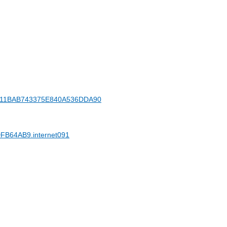
43C1711BAB743375E840A536DDA90
FB64AB9.internet091