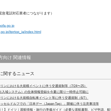
閉館時は緊急電話対応業者につながります）
ofa.go.jp
go.jp/itprtop_ja/index.html
方向け 関連情報
に関するニュース
リンにおける大規模イベントに伴う交通規制等（7/24〜25）
（出入域システム）の生体情報登録を今夏に限り一時停止可能に
リンにおける大規模自転車イベント等に伴う交通規制（6/7）
ッセルドルフでの「日本デー（Japan-Tag）」開催に伴う注意事項等
最新！】ドイツ｜渡航情報・旅行の準備ガイド（必要な渡航書類、ビザ申請、