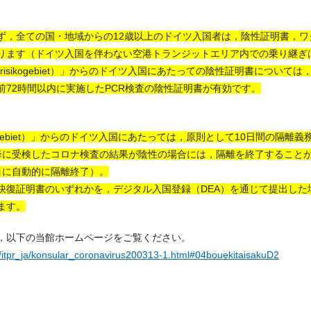
ず，全ての国・地域からの12歳以上のドイツ入国者は，陰性証明書，ワ
ります（ドイツ入国を伴わない空港トランジットエリア内での乗り継ぎ
risikogebiet）」からのドイツ入国にあたっての陰性証明書について
前72時間以内に実施したPCR検査の陰性証明書が有効です。
ikogebiet）」からのドイツ入国にあたっては，原則として10日間の隔
降に受検したコロナ検査の結果が陰性の場合には，隔離を終了することが
目に自動的に隔離終了）。
快復証明書のいずれかを，デジタル入国登録（DEA）を通じて提出した
ます。
，以下の当館ホームページをご覧ください。
/itpr_ja/konsular_coronavirus200313-1.html#04bouekitaisakuD2