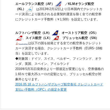
エールフランス航空（AF）
／
KLMオランダ航空
（KL）
は2013年2月12日より日本国内でクレジットカ
ード決済により販売される企業契約運賃を除く全ての航空券
にクレジットカード手数料（￥1,500）を設定しています。
ルフトハンザ航空（LH）
、
オーストリア航空（OS）
、
スイス航空（LX）
、
ブリュッセル航空（SN）
は以下の国を始発とする全ての航空券をクレジット
カード決済する場合、クレジットカード手数料（EUR5~18相
当）を設定しています。
◆対象国：ドイツ、スイス、ベルギー、フィンランド、オラ
ンダ、英国、スペイン、アイルランド
2016年5月31日発券分より一部規定が変更になり、空券価格の
1.65％で最大25ユーロの定額となり、ブリュッセル航空が対
象外となります。
2016.05.18 ルフトハンザグループ航空各社 クレジットカード
支払い手数料（OPC）の規定を変更