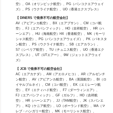
空）、OA（オリンピック航空）、PG（バンコクエアウェイ
ズ）、PS（ウクライナ航空）、UO（香港エクスプレス）
【 DINERS で発券不可の航空会社】
AV（アビアンカ航空）、BX（エアプサン）、CM（コパ航
空）、FJ（エアパシフィック）、HO（吉祥航空）、HR（ハ
ーンエア）、HU（海南航空）HX（香港航空）、MK（モーリ
シャス航空）、PG（バンコクエアウェイズ）、PK（パキスタ
ン航空）、PS（ウクライナ航空）、SB（エアカラン）、
S7（シベリア航空）、TU（チュニス航空）、UO（香港エク
スプレス）、UT（UTエアー）、9W（ジェットエアウェイ
ズ）
【 JCB で発券不可の航空会社】
AC（エアカナダ）、AM（アエロメヒコ）、AR（アルゼンチ
ン航空）、AV（アビアンカ航空）、BA（英国航空）、BI（ロ
イヤルブルネイ）、CM（コパ航空）、EK（エミレーツ航
空）、EY（エティハド航空）、F7（ダーウィンエア）、
FJ（エアパシフィック）、GF（ガルフ）、HO（吉祥航
空）、HR（ハーンエア）、JJ（TAM航空）、JK（スパンエ
ア）、KQ（ケニア航空）、LO（ポーランド航空）、MA（マ
レブ・ハンガリー航空）、MK（モーリシャス航空）、