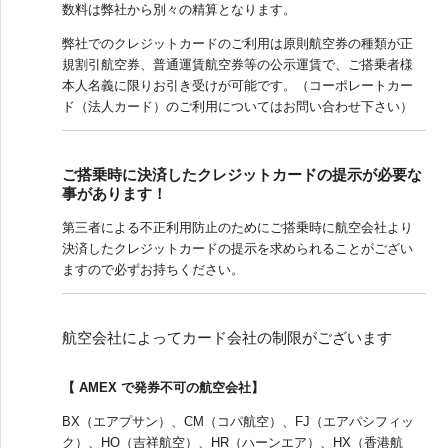
数料は弊社から別々の精算となります。
視察旅行・研修旅行
国内手配トップ
弊社でのクレジットカードのご利用は原則航空券の種類が正
規割引航空券、普通運賃航空券等の公示運賃で、ご搭乗者様
本人名義に限りお引き受けが可能です。（コーポレートカー
選ばれる理由
サービス内容
ド（法人カード）のご利用についてはお問い合わせ下さい）
採用情報
企業情報
ご搭乗時に決済したクレジットカードの提示が必要な
事があります！
お問合わせ
第三者による不正利用防止のためにご搭乗時に航空会社より
決済したクレジットカードの提示を求められることがござい
ますので必ずお持ちください。
航空会社によってカード会社の制限がございます
【 AMEX で発券不可の航空会社】
BX（エアプサン）、CM（コパ航空）、FJ（エアパシフィッ
ク）、HO（吉祥航空）、HR（ハーンエア）、HX（香港航