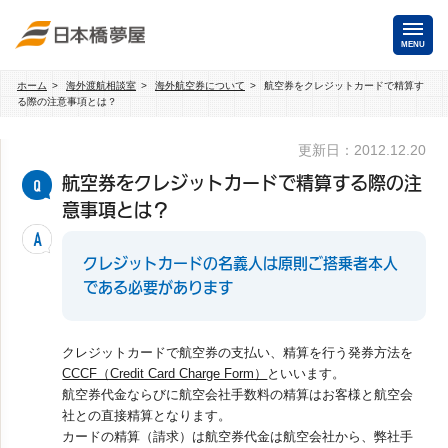
MENU
ホーム
海外渡航相談室
海外航空券について
航空券をクレジットカードで精算す
海外手配
る際の注意事項とは？
海外航空券
更新日：2012.12.20
商用・就労ビザ
（日本発・海外発・世界一周）
航空券をクレジットカードで精算する際の注
ホテル・専用車・
保険・Wi-Fiレンタル
意事項とは？
通訳・ガイド
海外手配トップ
クレジットカードの名義人は原則ご搭乗者本人
である必要があります
国内手配
クレジットカードで航空券の支払い、精算を行う発券方法を
航空券
ホテル・会議室
CCCF（Credit Card Charge Form）
といいます。
航空券代金ならびに航空会社手数料の精算はお客様と航空会
社との直接精算となります。
貸切バス・ハイヤー
通訳・ガイド
カードの精算（請求）は航空券代金は航空会社から、弊社手