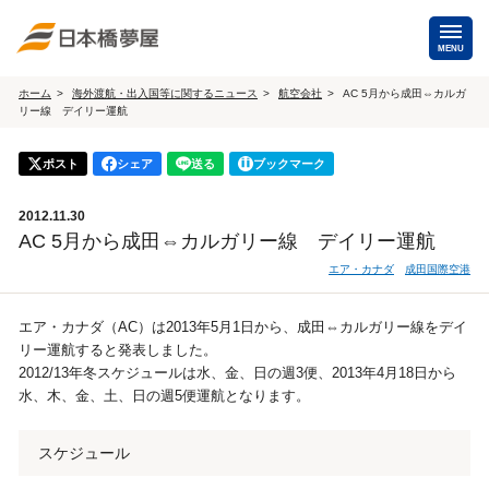
MENU
ホーム
海外渡航・出入国等に関するニュース
航空会社
AC 5月から成田⇔カルガ
リー線 デイリー運航
海外手配
海外航空券
ポスト
シェア
送る
ブックマーク
商用・就労ビザ
（日本発・海外発・世界一周）
2012.11.30
ホテル・専用車・
保険・Wi-Fiレンタル
AC 5月から成田⇔カルガリー線 デイリー運航
通訳・ガイド
エア・カナダ
成田国際空港
海外手配トップ
エア・カナダ（AC）は2013年5月1日から、成田⇔カルガリー線をデイ
リー運航すると発表しました。
国内手配
2012/13年冬スケジュールは水、金、日の週3便、2013年4月18日から
水、木、金、土、日の週5便運航となります。
航空券
ホテル・会議室
スケジュール
貸切バス・ハイヤー
通訳・ガイド