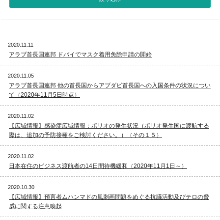
視察旅行・研修旅行
国内手配トップ
2020.11.11
選ばれる理由
サービス内容
アラブ首長国連邦 ドバイでマスク着用免除申請の開始
採用情報
企業情報
2020.11.05
アラブ首長国連邦 他の首長国からアブダビ首長国への入国条件の状況につい
て（2020年11月5日時点）
お問合わせ
2020.11.02
【広域情報】感染症広域情報：ポリオの発生状況（ポリオ発生国に渡航する
際は、追加の予防接種をご検討ください。）（その１５）
2020.11.02
日本在住のビジネス渡航者の14日間待機緩和（2020年11月1日～）
2020.10.30
【広域情報】預言者ムハンマドの風刺画問題をめぐる抗議活動及びテロの脅
威に関する注意喚起