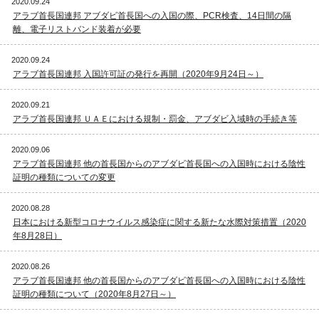
2020.09.24
アラブ首長国連邦 アブダビ首長国への入国の際、PCR検査、14日間の隔
離、電子リストバンド装着が必要
2020.09.24
アラブ首長国連邦 入国許可証の発行を再開（2020年9月24日～）
2020.09.21
アラブ首長国連邦 ＵＡＥにおける規制・罰金、アブダビ入域時の手続き等
2020.09.06
アラブ首長国連邦 他の首長国からのアブダビ首長国への入国時における陰性
証明の種類についての変更
2020.08.28
日本における新型コロナウイルス感染症に関する新たな水際対策措置（2020
年8月28日）
2020.08.26
アラブ首長国連邦 他の首長国からのアブダビ首長国への入国時における陰性
証明の種類について（2020年8月27日～）