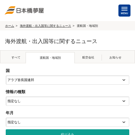
MENU
ホーム
海外渡航・出入国等に関するニュース
渡航国・地域別
海外手配
海外渡航・出入国等に関するニュース
海外航空券
商用・就労ビザ
（日本発・海外発・世界一周）
すべて
航空会社
お知らせ
渡航国・地域別
ホテル・専用車・
保険・Wi-Fiレンタル
通訳・ガイド
国
海外手配トップ
情報の種類
国内手配
年月
航空券
ホテル・会議室
貸切バス・ハイヤー
通訳・ガイド