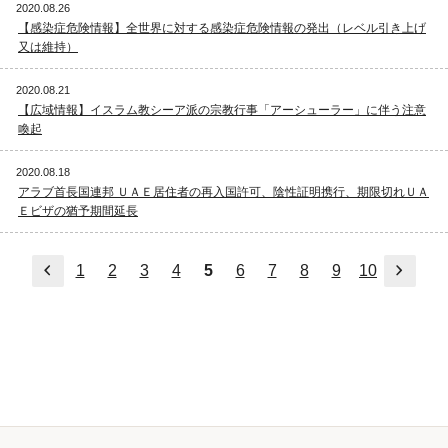
2020.08.26
【感染症危険情報】全世界に対する感染症危険情報の発出（レベル引き上げ
又は維持）
2020.08.21
【広域情報】イスラム教シーア派の宗教行事「アーシューラー」に伴う注意
喚起
2020.08.18
アラブ首長国連邦 ＵＡＥ居住者の再入国許可、陰性証明携行、期限切れＵＡ
Ｅビザの猶予期間延長
前へ
次へ
1
2
3
4
5
6
7
8
9
10