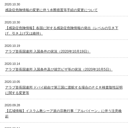
2020.10.30
感染症危険情報の変更に伴う水際措置等手続の変更について
2020.10.30
【感染症危険情報】各国に対する感染症危険情報の発出（レベルの引き下
げ、引き上げ又は維持）
2020.10.19
アラブ首長国連邦 入国条件の状況（2020年10月19日）
2020.10.14
アラブ首長国連邦 入国条件及び就労ビザ等の状況（2020年10月5日）
2020.10.05
アラブ首長国連邦 ドバイ経由で第三国に渡航する場合のＰＣＲ検査陰性証明
に関する変更等
2020.09.28
【広域情報】イスラム教シーア派の宗教行事「アルバイーン」に伴う注意喚
起