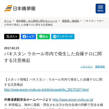
MENU
ホーム
海外渡航・出入国等に関するニュース
渡航国・地域別
パキスタン ラホー
ル市内で発生した自爆テロに関する注意喚起
海外手配
海外航空券
ポスト
シェア
送る
ブックマーク
商用・就労ビザ
（日本発・海外発・世界一周）
2017.02.15
ホテル・専用車・
保険・Wi-Fiレンタル
パキスタン ラホール市内で発生した自爆テロに関
通訳・ガイド
する注意喚起
海外手配トップ
パキスタン
渡航情報
国内手配
【スポット情報】パキスタン：ラホール市内で発生した自爆テロに関
する注意喚起
http://www.anzen.mofa.go.jp/info/pcspotinfo_2017C027.html
航空券
ホテル・会議室
外務省渡航安全ホームページより
http://www.anzen.mofa.go.jp/
貸切バス・ハイヤー
通訳・ガイド
※ 本情報は、海外に渡航・滞在される方が自分自身の判断で安全を確