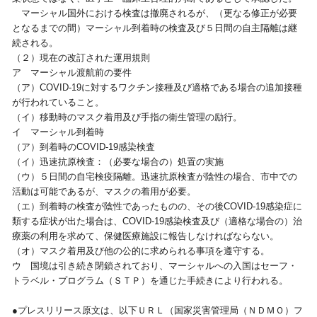
マーシャル国外における検査は撤廃されるが、（更なる修正が必要
となるまでの間）マーシャル到着時の検査及び５日間の自主隔離は継
続される。
（２）現在の改訂された運用規則
ア マーシャル渡航前の要件
（ア）COVID-19に対するワクチン接種及び適格である場合の追加接種
が行われていること。
（イ）移動時のマスク着用及び手指の衛生管理の励行。
イ マーシャル到着時
（ア）到着時のCOVID-19感染検査
（イ）迅速抗原検査：（必要な場合の）処置の実施
（ウ）５日間の自宅検疫隔離。迅速抗原検査が陰性の場合、市中での
活動は可能であるが、マスクの着用が必要。
（エ）到着時の検査が陰性であったものの、その後COVID-19感染症に
類する症状が出た場合は、COVID-19感染検査及び（適格な場合の）治
療薬の利用を求めて、保健医療施設に報告しなければならない。
（オ）マスク着用及び他の公的に求められる事項を遵守する。
ウ 国境は引き続き閉鎖されており、マーシャルへの入国はセーフ・
トラベル・プログラム（ＳＴＰ）を通じた手続きにより行われる。
●プレスリリース原文は、以下ＵＲＬ（国家災害管理局（ＮＤＭＯ）フ