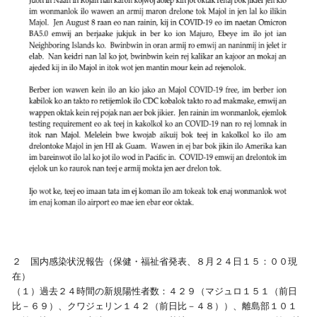
２ 国内感染状況報告（保健・福祉省発表、８月２４日１５：００現
在）
（１）過去２４時間の新規陽性者数：４２９（マジュロ１５１（前日
比－６９）、クワジェリン１４２（前日比－４８））、離島部１０１