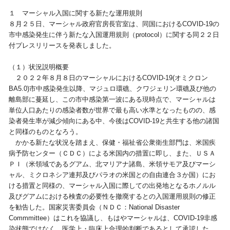
１ マーシャル入国に関する新たな運用規則
視察旅行・研修旅行
国内手配トップ
８月２５日、マーシャル政府官房長官室は、同国におけるCOVID-19の
市中感染発生に伴う新たな入国運用規則（protocol）に関する同２２日
付プレスリリースを発表しました。
選ばれる理由
サービス内容
（１）状況説明概要
採用情報
企業情報
２０２２年８月８日のマーシャルにおけるCOVID-19(オミクロン
BA5.0)市中感染発生以降、マジュロ環礁、クワジェリン環礁及び他の
離島部に蔓延し、この市中感染第一波にある現時点で、マーシャルは
お問合わせ
単位人口あたりの感染者数が世界で最も高い水準となったものの、感
染者発生率が減少傾向にある中、今後はCOVID-19と共生する他の諸国
と同様のものとなろう。
かかる新たな状況を踏まえ、保健・福祉省公衆衛生部門は、米国疾
病予防センター（ＣＤＣ）による米国内の措置に即し、また、ＵＳＡ
ＰＩ（米領域であるグアム、北マリアナ諸島、米領サモア及びマーシ
ャル、ミクロネシア連邦及びパラオの米国との自由連合３か国）にお
ける措置と同様の、マーシャル入国に際しての出発地となるホノルル
及びグアムにおける検査の必要性を撤廃するとの入国運用規則の修正
を勧告した。国家災害委員会（ＮＤＣ：National Disaster
Commmittee）はこれを協議し、もはやマーシャルは、COVID-19非感
染状態ではなく、医学上・臨床上合理的判断であるとして承認した。