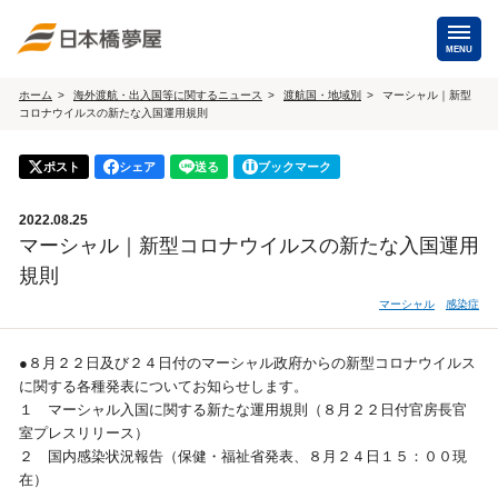
MENU
ホーム
海外渡航・出入国等に関するニュース
渡航国・地域別
マーシャル｜新型
コロナウイルスの新たな入国運用規則
海外手配
海外航空券
ポスト
シェア
送る
ブックマーク
商用・就労ビザ
（日本発・海外発・世界一周）
2022.08.25
ホテル・専用車・
保険・Wi-Fiレンタル
マーシャル｜新型コロナウイルスの新たな入国運用
通訳・ガイド
規則
海外手配トップ
マーシャル
感染症
国内手配
●８月２２日及び２４日付のマーシャル政府からの新型コロナウイルス
に関する各種発表についてお知らせします。
１ マーシャル入国に関する新たな運用規則（８月２２日付官房長官
航空券
ホテル・会議室
室プレスリリース）
２ 国内感染状況報告（保健・福祉省発表、８月２４日１５：００現
貸切バス・ハイヤー
通訳・ガイド
在）