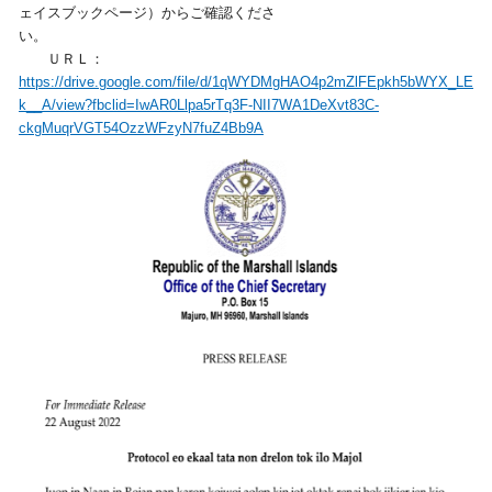
ェイスブックページ）からご確認くださ
い。
ＵＲＬ：
https://drive.google.com/file/d/1qWYDMgHAO4p2mZlFEpkh5bWYX_LE
k__A/view?fbclid=IwAR0Llpa5rTq3F-NII7WA1DeXvt83C-
ckgMuqrVGT54OzzWFzyN7fuZ4Bb9A