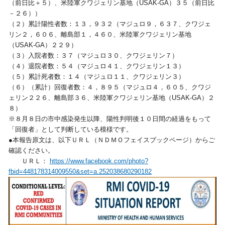
（前日比＋５）、米陸軍クワジェリン基地（USAK-GA）３５（前日比
－２６））
（２）累計陽性者数：１３，９３２（マジュロ９，６３７、クワジェ
リン２，６０６、離島部１，４６０、米陸軍クワジェリン基地
（USAK-GA）２２９）
（３）入院者数：３７（マジュロ３０、クワジェリン７）
（４）退院者数：５４（マジュロ４１、クワジェリン１３）
（５）累計死者数：１４（マジュロ１１、クワジェリン３）
（６）（累計）回復者数：４，８９５（マジュロ４，６０５、クワジ
ェリン２２６、離島部３６、米陸軍クワジェリン基地（USAK-GA）２
８）
※８月８日の市中感染発生以降、陽性判明後１０日間の経過をもって
「回復者」として判断している模様です。
●本報告原文は、以下ＵＲＬ（ＮＤＭＯフェイスブックページ）からご
確認ください。
ＵＲＬ：
https://www.facebook.com/photo?
fbid=448178314009550&set=a.252038680290182