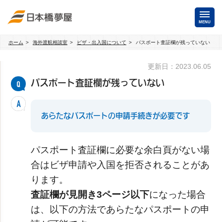
MENU
ホーム
海外渡航相談室
ビザ・出入国について
パスポート査証欄が残っていない
海外手配
更新日：2023.06.05
海外航空券
商用・就労ビザ
パスポート査証欄が残っていない
（日本発・海外発・世界一周）
ホテル・専用車・
保険・Wi-Fiレンタル
通訳・ガイド
あらたなパスポートの申請手続きが必要です
海外手配トップ
パスポート査証欄に必要な余白頁がない場
国内手配
合はビザ申請や入国を拒否されることがあ
ります。
航空券
ホテル・会議室
査証欄が見開き3ページ以下
になった場合
は、以下の方法であらたなパスポートの申
貸切バス・ハイヤー
通訳・ガイド