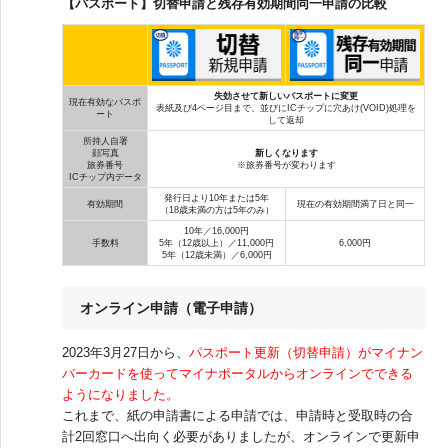
【パスポート】切替申請と残存有効期間同一申請の比較
失効させて新しいパスポートに変更
現在有効なパスポ
表紙及び4ページ目まで、並びにICチップに穴あけ(VOID)処理を
ート
して返却
所持人自署
顔写真
新しくなります
旅券番号
※旅券番号が変わります
ICチップ内データ
発行日より10年または5年
有効期間
現在の有効期間満了日と同一
（18歳未満の方は5年のみ）
10年／16,000円
手数料
5年（12歳以上）／11,000円
6,000円
5年（12歳未満）／6,000円
オンライン申請（電子申請）
2023年3月27日から、
パスポート更新（切替申請）がマイナン
バーカードを使ってマイナポータルからオンラインでできる
ようになりました。
これまで、紙の申請書による申請では、申請時と受取時の合
計2回窓口へ出向く必要がありましたが、オンラインで更新申