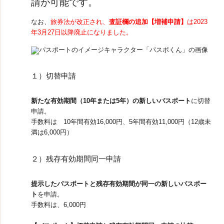
請が可能です。
視察旅行・研修旅行
国内手配トップ
なお、
旅券法が改正され、
査証欄の追加【増補申請】
は2023
年3月27日以降廃止になりました。
選ばれる理由
サービス内容
採用情報
企業情報
１）切替申請
お問合わせ
新たな有効期間（10年または5年）の新しいパスポート
に切替
申請。
手数料は 10年間有効16,000円、5年間有効11,000円（12歳未
満は6,000円）
２）残存有効期間同一申請
提示したパスポートと残存有効期間が同一の新しいパスポー
ト
を申請。
手数料は、6,000円