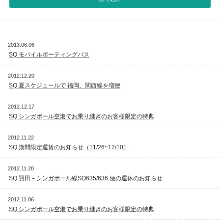
視察旅行・研修旅行
国内手配トップ
2013.06.06
選ばれる理由
サービス内容
SQ モバイルボーティングパス
採用情報
企業情報
2012.12.20
SQ 夏スケジュールで 福岡、関西線を増便
お問合わせ
2012.12.17
SQ シンガポール空港でお乗り継ぎのお客様限定の特典
2012.11.22
SQ 期間限定運賃のお知らせ（11/26~12/10）
2012.11.20
SQ 羽田－シンガポール線SQ635/636 便の運休のお知らせ
2012.11.06
SQ シンガポール空港でお乗り継ぎのお客様限定の特典