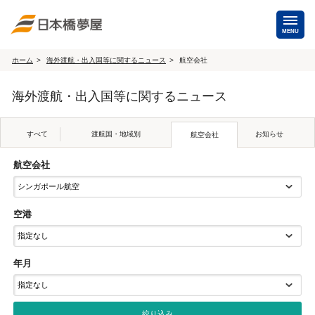
MENU
ホーム
海外渡航・出入国等に関するニュース
航空会社
海外手配
海外渡航・出入国等に関するニュース
海外航空券
商用・就労ビザ
（日本発・海外発・世界一周）
すべて
渡航国・地域別
お知らせ
航空会社
ホテル・専用車・
保険・Wi-Fiレンタル
通訳・ガイド
航空会社
海外手配トップ
空港
国内手配
年月
航空券
ホテル・会議室
貸切バス・ハイヤー
通訳・ガイド