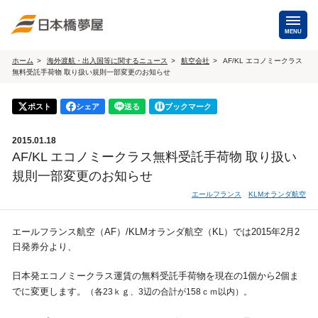
MENU
ホーム
海外渡航・出入国等に関するニュース
航空会社
AF/KL エコノミークラス
無料受託手荷物 取り扱い規則一部変更のお知らせ
海外手配
海外航空券
ポスト
シェア
送る
ブックマーク
商用・就労ビザ
（日本発・海外発・世界一周）
2015.01.18
ホテル・専用車・
保険・Wi-Fiレンタル
AF/KL エコノミークラス無料受託手荷物 取り扱い
通訳・ガイド
規則一部変更のお知らせ
海外手配トップ
エールフランス
KLMオランダ航空
国内手配
エールフランス航空（AF）/KLMオランダ航空（KL）では2015年2月2
日発券分より、
航空券
ホテル・会議室
日本発エコノミークラス運賃の無料受託手荷物を現在の1個から2個ま
でに変更します。
（各23ｋｇ、3辺の合計が158ｃｍ以内）。
貸切バス・ハイヤー
通訳・ガイド