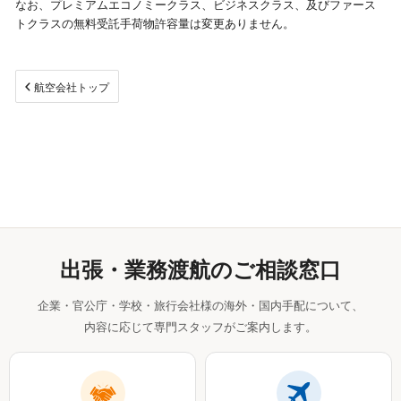
なお、プレミアムエコノミークラス、ビジネスクラス、及びファース
トクラスの無料受託手荷物許容量は変更ありません。
視察旅行・研修旅行
国内手配トップ
選ばれる理由
サービス内容
航空会社トップ
採用情報
企業情報
お問合わせ
出張・業務渡航のご相談窓口
企業・官公庁・学校・旅行会社様の海外・国内手配について、
内容に応じて専門スタッフがご案内します。