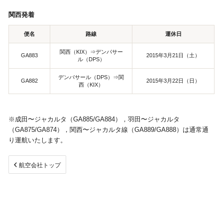
関西発着
便名
路線
運休日
関西（KIX）⇒デンパサー
GA883
2015年3月21日（土）
ル（DPS）
デンパサール（DPS）⇒関
GA882
2015年3月22日（日）
西（KIX）
※成田〜ジャカルタ（GA885/GA884），羽田〜ジャカルタ
（GA875/GA874），関西〜ジャカルタ線（GA889/GA888）は通常通
り運航いたします。
航空会社トップ