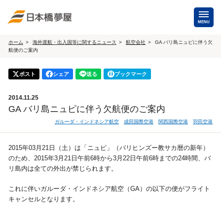
MENU
ホーム
海外渡航・出入国等に関するニュース
航空会社
GA バリ島ニュピに伴う欠
航便のご案内
海外手配
海外航空券
ポスト
シェア
送る
ブックマーク
商用・就労ビザ
（日本発・海外発・世界一周）
2014.11.25
ホテル・専用車・
保険・Wi-Fiレンタル
GA バリ島ニュピに伴う欠航便のご案内
通訳・ガイド
ガルーダ・インドネシア航空
成田国際空港
関西国際空港
羽田空港
海外手配トップ
2015年03月21日（土）は「ニュピ」（バリヒンズー教サカ暦の新年）
のため、2015年3月21日午前6時から3月22日午前6時までの24時間、バ
国内手配
リ島内は全ての外出が禁じられます。
航空券
ホテル・会議室
これに伴いガルーダ・インドネシア航空（GA）の以下の便がフライト
キャンセルとなります。
貸切バス・ハイヤー
通訳・ガイド