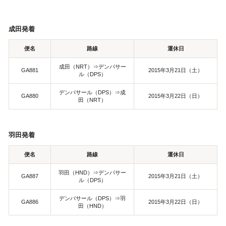
視察旅行・研修旅行
国内手配トップ
成田発着
選ばれる理由
サービス内容
便名
路線
運休日
成田（NRT）⇒デンパサー
GA881
2015年3月21日（土）
採用情報
企業情報
ル（DPS）
デンパサール（DPS）⇒成
GA880
2015年3月22日（日）
田（NRT）
お問合わせ
羽田発着
便名
路線
運休日
羽田（HND）⇒デンパサー
GA887
2015年3月21日（土）
ル（DPS）
デンパサール（DPS）⇒羽
GA886
2015年3月22日（日）
田（HND）