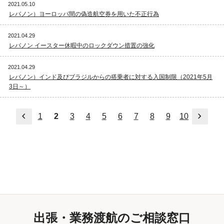
2021.05.10
レバノン）ヨーロッパ間の偽造航空券を用いた不正行為
2021.04.29
レバノン イースター休暇中のロックダウン措置の強化
2021.04.29
レバノン）インド及びブラジルからの搭乗者に対する入国制限（2021年5月
3日～）
前へ
次へ
1
2
3
4
5
6
7
8
9
10
出張・業務渡航のご相談窓口