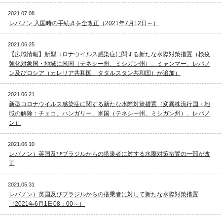
2021.07.08
レバノン 入国時の手続きを全改正（2021年7月12日～）
2021.06.25
【広域情報】新型コロナウイルス感染症に関する新たな水際対策措置（検疫
強化対象国・地域に米国（テネシー州、ミシガン州）、ミャンマー、レバノ
ン及びロシア（カレリア共和国、タタルスタン共和国）が追加）
2021.06.21
新型コロナウイルス感染症に関する新たな水際対策措置（変異株流行国・地
域の解除：チェコ、ハンガリー、米国（テネシー州、ミシガン州）、レバノ
ン）
2021.06.10
レバノン）英国及びブラジルからの搭乗者に対する水際対策措置の一部が改
正
2021.05.31
レバノン）英国及びブラジルからの搭乗者に対して新たな水際対策措置
（2021年6月1日08：00～）