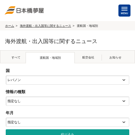
MENU
ホーム
海外渡航・出入国等に関するニュース
渡航国・地域別
海外手配
海外渡航・出入国等に関するニュース
海外航空券
商用・就労ビザ
（日本発・海外発・世界一周）
すべて
航空会社
お知らせ
渡航国・地域別
ホテル・専用車・
保険・Wi-Fiレンタル
通訳・ガイド
国
海外手配トップ
情報の種類
国内手配
年月
航空券
ホテル・会議室
貸切バス・ハイヤー
通訳・ガイド