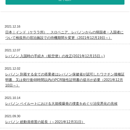
視察旅行・研修旅行
国内手配トップ
2021.12.16
選ばれる理由
サービス内容
日本｜インド（ケララ州）、スロベニア、レバノンからの帰国者・入国者に
ついて検疫所の宿泊施設での待機期間を変更（2021年12月19日～）
採用情報
企業情報
2021.12.07
レバノン 入国時の手続き（航空便）の改正(2021年12月15日～)
お問合わせ
2021.12.02
レバノン 到着する全ての搭乗者はレバノン保健省が認可したワクチン接種証
明書、又は発行後48時間以内のPCR陰性証明書の提示が必要（2021年12月
10日～）
2021.10.14
レバノン ベイルートにおける大規模爆発の捜査をめぐり治安悪化の兆候
2021.09.30
レバノン 総動員措置の延長（～2021年12月31日）