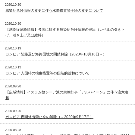
2020.10.30
感染症危険情報の変更に伴う水際措置等手続の変更について
2020.10.30
【感染症危険情報】各国に対する感染症危険情報の発出（レベルの引き下
げ、引き上げ又は維持）
2020.10.19
ガンビア 陸路及び海路国境の閉鎖解除（2020年10月16日～）
2020.10.13
ガンビア 入国時の検疫措置等の段階的緩和について
2020.09.28
【広域情報】イスラム教シーア派の宗教行事「アルバイーン」に伴う注意喚
起
2020.09.20
ガンビア 夜間外出禁止令の解除（～2020年9月17日）
2020.08.28