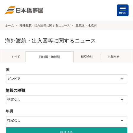
MENU
ホーム
海外渡航・出入国等に関するニュース
渡航国・地域別
海外手配
海外渡航・出入国等に関するニュース
海外航空券
商用・就労ビザ
（日本発・海外発・世界一周）
すべて
航空会社
お知らせ
渡航国・地域別
ホテル・専用車・
保険・Wi-Fiレンタル
通訳・ガイド
国
海外手配トップ
情報の種類
国内手配
年月
航空券
ホテル・会議室
貸切バス・ハイヤー
通訳・ガイド