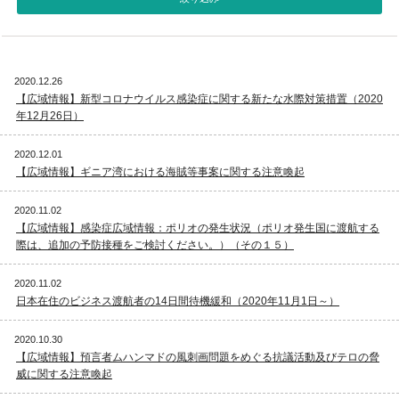
視察旅行・研修旅行
国内手配トップ
2020.12.26
選ばれる理由
サービス内容
【広域情報】新型コロナウイルス感染症に関する新たな水際対策措置（2020
年12月26日）
採用情報
企業情報
2020.12.01
【広域情報】ギニア湾における海賊等事案に関する注意喚起
お問合わせ
2020.11.02
【広域情報】感染症広域情報：ポリオの発生状況（ポリオ発生国に渡航する
際は、追加の予防接種をご検討ください。）（その１５）
2020.11.02
日本在住のビジネス渡航者の14日間待機緩和（2020年11月1日～）
2020.10.30
【広域情報】預言者ムハンマドの風刺画問題をめぐる抗議活動及びテロの脅
威に関する注意喚起