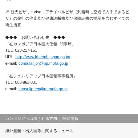
視察旅行・研修旅行
国内手配トップ
※ 観光ビザ，e-visa，アライバルビザ（到着時に空港で入手できるビ
ザ）の発行の停止及び健康診断書及び保険証書の提示を含むすべての
衛生措置
選ばれる理由
サービス内容
◆◆◆ お問い合わせ先 ◆◆◆
『在カンボジア日本国大使館 領事班』
採用情報
企業情報
TEL: 023-217-161
URL:
http://www.kh.emb-japan.go.jp/
お問合わせ
e-mail:
consular.jpn@pp.mofa.go.jp
『在シェムリアップ日本国領事事務所』
TEL: 063-963-801
e-mail:
consuljp.rep@re.mofa.go.jp
カンボジアへ出張される方向け 関連情報
海外渡航・出入国等に関するニュース