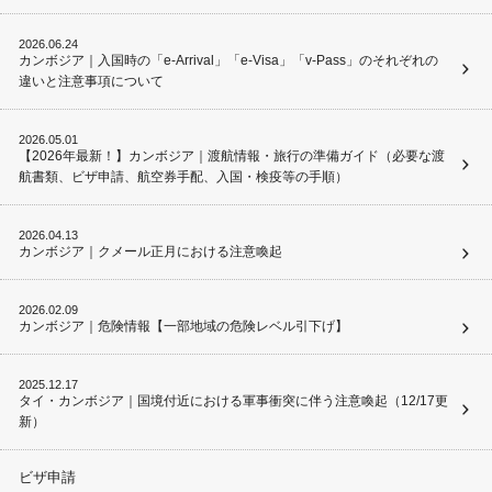
2026.06.24
カンボジア｜入国時の「e-Arrival」「e-Visa」「v-Pass」のそれぞれの
違いと注意事項について
2026.05.01
【2026年最新！】カンボジア｜渡航情報・旅行の準備ガイド（必要な渡
航書類、ビザ申請、航空券手配、入国・検疫等の手順）
2026.04.13
カンボジア｜クメール正月における注意喚起
2026.02.09
カンボジア｜危険情報【一部地域の危険レベル引下げ】
2025.12.17
タイ・カンボジア｜国境付近における軍事衝突に伴う注意喚起（12/17更
新）
ビザ申請