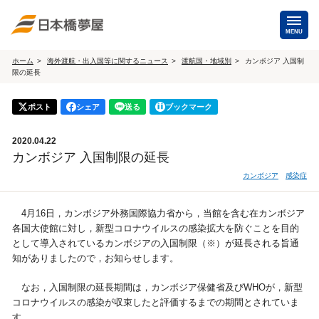
MENU
ホーム
海外渡航・出入国等に関するニュース
渡航国・地域別
カンボジア 入国制
限の延長
海外手配
海外航空券
ポスト
シェア
送る
ブックマーク
商用・就労ビザ
（日本発・海外発・世界一周）
2020.04.22
ホテル・専用車・
保険・Wi-Fiレンタル
カンボジア 入国制限の延長
通訳・ガイド
カンボジア
感染症
海外手配トップ
4月16日，カンボジア外務国際協力省から，当館を含む在カンボジア
各国大使館に対し，新型コロナウイルスの感染拡大を防ぐことを目的
国内手配
として導入されているカンボジアの入国制限（※）が延長される旨通
知がありましたので，お知らせします。
航空券
ホテル・会議室
なお，入国制限の延長期間は，カンボジア保健省及びWHOが，新型
コロナウイルスの感染が収束したと評価するまでの期間とされていま
貸切バス・ハイヤー
通訳・ガイド
す。