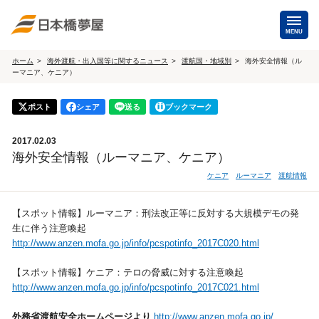
MENU
ホーム
海外渡航・出入国等に関するニュース
渡航国・地域別
海外安全情報（ル
ーマニア、ケニア）
海外手配
海外航空券
ポスト
シェア
送る
ブックマーク
商用・就労ビザ
（日本発・海外発・世界一周）
2017.02.03
ホテル・専用車・
保険・Wi-Fiレンタル
海外安全情報（ルーマニア、ケニア）
通訳・ガイド
ケニア
ルーマニア
渡航情報
海外手配トップ
【スポット情報】ルーマニア：刑法改正等に反対する大規模デモの発
生に伴う注意喚起
国内手配
http://www.anzen.mofa.go.jp/info/pcspotinfo_2017C020.html
航空券
ホテル・会議室
【スポット情報】ケニア：テロの脅威に対する注意喚起
http://www.anzen.mofa.go.jp/info/pcspotinfo_2017C021.html
貸切バス・ハイヤー
通訳・ガイド
外務省渡航安全ホームページより
http://www.anzen.mofa.go.jp/