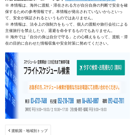
※ 本情報は、海外に渡航・滞在される方が自分自身の判断で安全を確
視察旅行・研修旅行
国内手配トップ
保するための参考情報です。本情報が発出されていないからといっ
て、安全が保証されるというものではありません。
※ 本情報は、法令上の強制力をもって、個人の渡航や旅行会社による
選ばれる理由
サービス内容
主催旅行を禁止したり、退避を命令するものでもありません。
※ 海外では「自分の身は自分で守る」との心構えをもって、渡航・滞
在の目的に合わせた情報収集や安全対策に努めてください。
採用情報
企業情報
お問合わせ
渡航国・地域別トップ