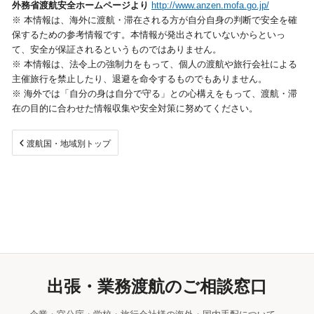
外務省渡航安全ホームページより
http://www.anzen.mofa.go.jp/
※ 本情報は、海外に渡航・滞在される方が自分自身の判断で安全を確
視察旅行・研修旅行
保するための参考情報です。本情報が発出されていないからといっ
て、安全が保証されるというものではありません。
※ 本情報は、法令上の強制力をもって、個人の渡航や旅行会社による
選ばれる理由
サービス
主催旅行を禁止したり、退避を命令するものでもありません。
※ 海外では「自分の身は自分で守る」との心構えをもって、渡航・滞
採用情報
企業情報
在の目的に合わせた情報収集や安全対策に努めてください。
お問合わせ
渡航国・地域別トップ
出張・業務渡航のご相談窓口