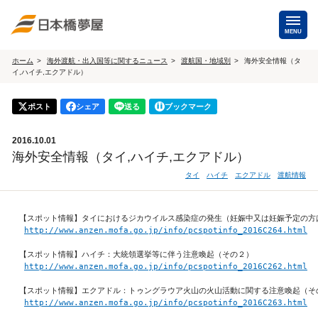
MENU
ホーム
海外渡航・出入国等に関するニュース
渡航国・地域別
海外安全情報（タ
イ,ハイチ,エクアドル）
海外手配
ポスト
シェア
送る
ブックマーク
海外航空券
商用・就
（日本発・海外発・世界一周）
2016.10.01
ホテル・専用車・
保険・Wi-
海外安全情報（タイ,ハイチ,エクアドル）
通訳・ガイド
タイ
ハイチ
エクアドル
渡航情報
海外手配トップ
【スポット情報】タイにおけるジカウイルス感染症の発生（妊娠中又は妊娠予定の方は
国内手配
http://www.anzen.mofa.go.jp/info/pcspotinfo_2016C264.html
【スポット情報】ハイチ：大統領選挙等に伴う注意喚起（その２）

http://www.anzen.mofa.go.jp/info/pcspotinfo_2016C262.html
航空券
ホテル・
【スポット情報】エクアドル：トゥングラウア火山の火山活動に関する注意喚起（その
http://www.anzen.mofa.go.jp/info/pcspotinfo_2016C263.html
貸切バス・ハイヤー
通訳・ガ