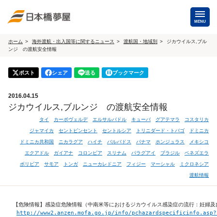
MENU
ホーム
海外渡航・出入国等に関するニュース
渡航国・地域別
ジカウイルス,ブル
ンジ の渡航安全情報
海外手配
ポスト
シェア
送る
ブックマーク
海外航空券
商用・就
（日本発・海外発・世界一周）
2016.04.15
ホテル・専用車・
保険・Wi
ジカウイルス,ブルンジ の渡航安全情報
通訳・ガイド
タイ
カーボヴェルデ
エルサルバドル
キューバ
グアテマラ
コスタリカ
海外手配トップ
ジャマイカ
セントビンセント
セントルシア
トリニダード・トバゴ
ドミニカ
ドミニカ共和国
ニカラグア
ハイチ
バルバドス
パナマ
ホンジュラス
メキシコ
エクアドル
ガイアナ
コロンビア
スリナム
パラグアイ
ブラジル
ベネズエラ
国内手配
ボリビア
サモア
トンガ
ニューカレドニア
フィジー
マーシャル
ミクロネシア
渡航情報
航空券
ホテル・
【危険情報】感染症危険情報（中南米等におけるジカウイルス感染症の流行：妊婦及
貸切バス・ハイヤー
通訳・ガ
http://www2.anzen.mofa.go.jp/info/pchazardspecificinfo.asp?