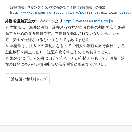
【危険情報】ブルンジについての海外安全情報（危険情報）の発出

視察旅行・研修旅行
http://www2.anzen.mofa.go.jp/info/pchazardspecificinfo.asp?
外務省渡航安全ホームページより
http://www.anzen.mofa.go.jp/
※ 本情報は、海外に渡航・滞在される方が自分自身の判断で安全を確
選ばれる理由
サービス
保するための参考情報です。本情報が発出されていないからといっ
て、安全が保証されるというものではありません。
採用情報
企業情報
※ 本情報は、法令上の強制力をもって、個人の渡航や旅行会社による
主催旅行を禁止したり、退避を命令するものでもありません。
※ 海外では「自分の身は自分で守る」との心構えをもって、渡航・滞
お問合わせ
在の目的に合わせた情報収集や安全対策に努めてください。
渡航国・地域別トップ