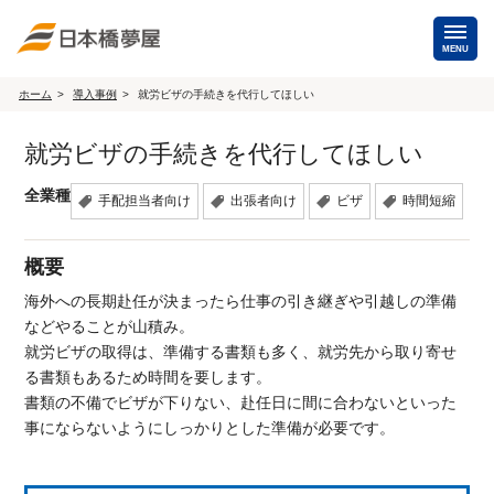
MENU
ホーム
導入事例
就労ビザの手続きを代行してほしい
海外手配
就労ビザの手続きを代行してほしい
海外航空券
商用・就労ビザ
（日本発・海外発・世界一周）
全業種
手配担当者向け
出張者向け
ビザ
時間短縮
ホテル・専用車・
保険・Wi-Fiレンタル
通訳・ガイド
概要
海外手配トップ
海外への長期赴任が決まったら仕事の引き継ぎや引越しの準備
などやることが山積み。
就労ビザの取得は、準備する書類も多く、就労先から取り寄せ
国内手配
る書類もあるため時間を要します。
書類の不備でビザが下りない、赴任日に間に合わないといった
航空券
ホテル・会議室
事にならないようにしっかりとした準備が必要です。
貸切バス・ハイヤー
通訳・ガイド