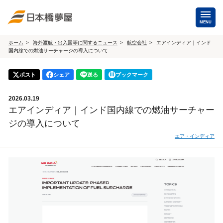
MENU
ホーム
海外渡航・出入国等に関するニュース
航空会社
エアインディア｜インド
国内線での燃油サーチャージの導入について
海外手配
海外航空券
ポスト
シェア
送る
ブックマーク
商用・就労ビザ
（日本発・海外発・世界一周）
2026.03.19
ホテル・専用車・
保険・Wi-Fiレンタル
エアインディア｜インド国内線での燃油サーチャー
通訳・ガイド
ジの導入について
海外手配トップ
エア・インディア
国内手配
航空券
ホテル・会議室
貸切バス・ハイヤー
通訳・ガイド