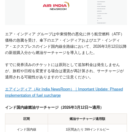
視察旅行・研修旅行
国内手配トップ
選ばれる理由
サービス内容
エア・インディア グループは中東情勢の悪化に伴う航空燃料（ATF）
価格の急騰を受け、傘下のエア・インディアおよびエア・インディ
採用情報
企業情報
ア・エクスプレスのインド国内線全路線において、2026年3月12日以降
の新規購入分から燃油サーチャージを導入しました。
お問合わせ
すでに発券済みのチケットには原則として追加料金は発生しません
が、旅程や日程を変更する場合は運賃が再計算され、サーチャージが
適用される可能性がありますのでご注意ください。
エアインディア（Air India NewsRoom）｜Important Update: Phased
implementation of fuel surcharge
インド国内線燃油サーチャージ（2026年3月12日〜適用）
区間
燃油サーチャージ適用額
インド国内線
1区間あたり 399インドルピー