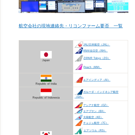
航空会社の現地連絡先・リコンファーム要否 一覧
JAL/日本航空（JAL）
ANA/全日空（NH）
ZIPAIR Tokyo（ZG）
Japan
Peach（MM）
エアインディア（AI）
Republic of India
ガルーダ・インドネシア航空
（GA）
Republic of Indonesia
アシアナ航空（OZ）
エアプサン（BX）
大韓航空（KE）
チェジュ航空（7C）
エアソウル（RS）