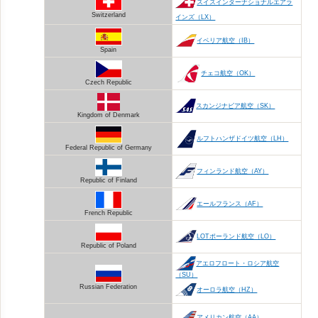
スイスインターナショナルエアラ
Switzerland
インズ（LX）
イベリア航空（IB）
Spain
チェコ航空（OK）
Czech Republic
スカンジナビア航空（SK）
Kingdom of Denmark
ルフトハンザドイツ航空（LH）
Federal Republic of Germany
フィンランド航空（AY）
Republic of Finland
エールフランス（AF）
French Republic
LOTポーランド航空（LO）
Republic of Poland
アエロフロート・ロシア航空
（SU）
Russian Federation
オーロラ航空（HZ）
アメリカン航空（AA）