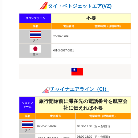
タイ・ベトジェットエア(VZ)
不要
リコンファーム
国名
電話番号
営業時間（現地時間）
02-089-1909
タイ
+81-3-5937-0821
日本
チャイナエアライン（CI）
旅行開始前に滞在先の電話番号を航空会
リコンフ
ァーム
社に伝えれば不要
国名
電話番号
営業時間（現地時間）
+66-2-210-8999
08:30-17:30（月～金曜日）
タイ
08:00-18:30（月～金曜日）