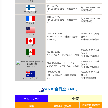
料）
ドイツ
020-374777
毎日 09:30～17:00
+44-20-7660-0349（国際電話有
※英国時間
料）
フィンランド
0810-747-777
毎日 09:30～17:00
+44-20-7660-0349（国際電話有
※英国時間
料）
フランス
1-800-525-3663
05:00-16:00〔年中
アメリカ
+1-310-607-4160（米国・カナダ
無休〕
以外から）
※米国太平洋時間
カナダ
05:00-16:00〔年中
800-681-9230
無休〕
※アメリカ・ロサンゼルスに転送
※米国太平洋時間
メキシコ
05:00-16:00〔年中
0800-892-2203（トールフリー）
無休〕
※アメリカ・ロサンゼルスに転送
ブラジル
※米国太平洋時間
1800-047-489
10:00-20:00〔年中
+81-6-7633-4129（国際電話有
無休〕
料）
※東部標準時間
オーストラリア
ANA/全日空（NH）
不要
リコンファーム
営業時間（現地時
国名
電話番号（日本語）
間）