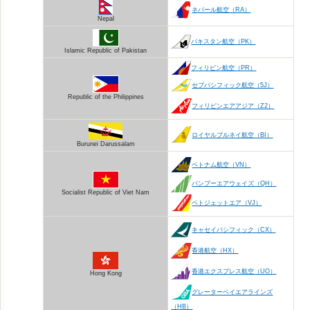
ネパール航空（RA）
Nepal
パキスタン航空（PK）
Islamic Republic of Pakistan
フィリピン航空（PR）
セブパシフィック航空（5J）
Republic of the Philippines
フィリピンエアアジア（Z2）
ロイヤルブルネイ航空（BI）
Burunei Darussalam
ベトナム航空（VN）
バンブーエアウェイズ（QH）
Socialist Republic of Viet Nam
ベトジェットエア（VJ）
キャセイパシフィック（CX）
香港航空（HX）
香港エクスプレス航空（UO）
Hong Kong
グレーターベイエアラインズ
（HB）