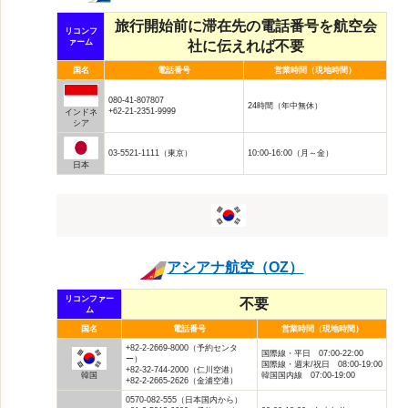
旅行開始前に滞在先の電話番号を航空会
リコンフ
ァーム
社に伝えれば不要
国名
電話番号
営業時間（現地時間）
080-41-807807
24時間（年中無休）
+62-21-2351-9999
インドネ
シア
03-5521-1111（東京）
10:00-16:00（月～金）
日本
アシアナ航空（OZ）
リコンファー
不要
ム
国名
電話番号
営業時間（現地時間）
+82-2-2669-8000（予約センタ
国際線・平日 07:00-22:00
ー）
国際線・週末/祝日 08:00-19:00
+82-32-744-2000（仁川空港）
韓国
韓国国内線 07:00-19:00
+82-2-2665-2626（金浦空港）
0570-082-555（日本国内から）