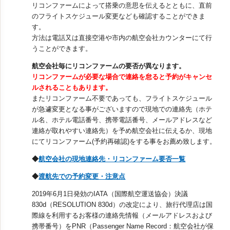
リコンファームによって搭乗の意思を伝えるとともに、直前
視察旅行・研修旅行
国内手配トップ
のフライトスケジュール変更なども確認することができま
す。
方法は電話又は直接空港や市内の航空会社カウンターにて行
選ばれる理由
サービス内容
うことができます。
航空会社毎にリコンファームの要否が異なります。
採用情報
企業情報
リコンファームが必要な場合で連絡を怠ると予約がキャンセ
ルされることもあります。
またリコンファーム不要であっても、フライトスケジュール
お問合わせ
が急遽変更となる事がございますので現地での連絡先（ホテ
ル名、ホテル電話番号、携帯電話番号、メールアドレスなど
連絡が取れやすい連絡先）を予め航空会社に伝えるか、現地
にてリコンファーム(予約再確認)をする事をお薦め致します。
◆
航空会社の現地連絡先・リコンファーム要否一覧
◆
渡航先での予約変更・注意点
2019年6月1日発効のIATA（国際航空運送協会）決議
830d（RESOLUTION 830d）の改定により、旅行代理店は国
際線を利用するお客様の連絡先情報（メールアドレスおよび
携帯番号）をPNR（Passenger Name Record：航空会社が保