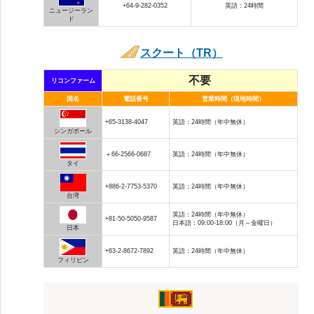
+64-9-282-0352
英語：24時間
ニュージーラン
ド
スクート（TR）
不要
リコンファーム
国名
電話番号
営業時間（現地時間）
+65-3138-4047
英語：24時間（年中無休）
シンガポール
＋66-2566-0687
英語：24時間（年中無休）
タイ
+886-2-7753-5370
英語：24時間（年中無休）
台湾
英語：24時間（年中無休）
+81-50-5050-9587
日本語：09:00-18:00（月～金曜日）
日本
+63-2-8672-7892
英語：24時間（年中無休）
フィリピン