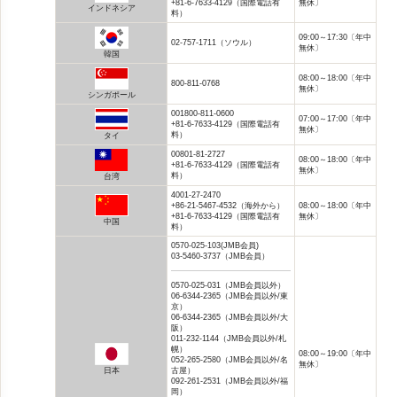
+81-6-7633-4129（国際電話有
無休〕
インドネシア
料）
09:00～17:30〔年中
02-757-1711（ソウル）
無休〕
韓国
08:00～18:00〔年中
800-811-0768
無休〕
シンガポール
001800-811-0600
07:00～17:00〔年中
+81-6-7633-4129（国際電話有
無休〕
料）
タイ
00801-81-2727
08:00～18:00〔年中
+81-6-7633-4129（国際電話有
無休〕
料）
台湾
4001-27-2470
+86-21-5467-4532（海外から）
08:00～18:00〔年中
+81-6-7633-4129（国際電話有
無休〕
中国
料）
0570-025-103(JMB会員)
03-5460-3737（JMB会員）
0570-025-031（JMB会員以外）
06-6344-2365（JMB会員以外/東
京）
06-6344-2365（JMB会員以外/大
阪）
011-232-1144（JMB会員以外/札
幌）
08:00～19:00〔年中
052-265-2580（JMB会員以外/名
無休〕
古屋）
日本
092-261-2531（JMB会員以外/福
岡）