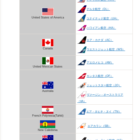
デルタ航空（DL）
United States of America
ユナイテッド航空（UA）
ハワイアン航空（HA）
エア・カナダ（AC）
Canada
ウエストジェット航空（WS）
アエロメヒコ（AM）
United Mexican States
カンタス航空（QF）
ジェットスター航空（JQ）
Australia
ヴァージン・オーストラリア
（VA）
エア・タヒチ・ヌイ（TN）
French Polynesia(Tahiti)
エアカラン（SB）
New Caledonia