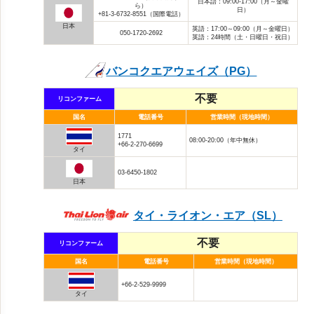
日本語：09:00-17:00（月～金曜
ら）
日）
+81-3-6732-8551（国際電話）
日本
英語：17:00～09:00（月～金曜日）
050-1720-2692
英語：24時間（土・日曜日・祝日）
バンコクエアウェイズ（PG）
不要
リコンファーム
国名
電話番号
営業時間（現地時間）
1771
08:00-20:00（年中無休）
+66-2-270-6699
タイ
03-6450-1802
日本
タイ・ライオン・エア（SL）
不要
リコンファーム
国名
電話番号
営業時間（現地時間）
+66-2-529-9999
タイ