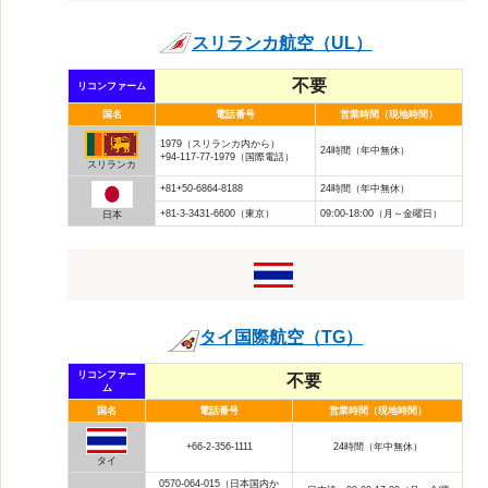
スリランカ航空（UL）
不要
リコンファーム
国名
電話番号
営業時間（現地時間）
1979（スリランカ内から）
24時間（年中無休）
+94-117-77-1979（国際電話）
スリランカ
+81+50-6864-8188
24時間（年中無休）
+81-3-3431-6600（東京）
09:00-18:00（月～金曜日）
日本
タイ国際航空（TG）
リコンファー
不要
ム
国名
電話番号
営業時間（現地時間）
+66-2-356-1111
24時間（年中無休）
タイ
0570-064-015（日本国内か