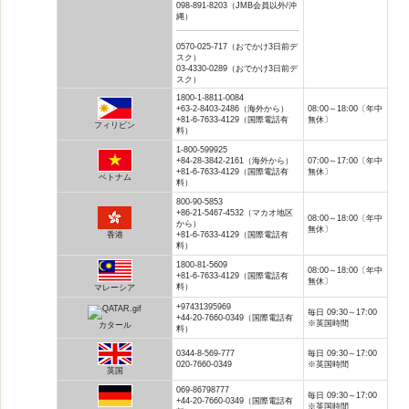
098-891-8203（JMB会員以外/沖
縄）
0570-025-717（おでかけ3日前デ
スク）
03-4330-0289（おでかけ3日前デ
スク）
1800-1-8811-0084
+63-2-8403-2486（海外から）
08:00～18:00〔年中
+81-6-7633-4129（国際電話有
無休〕
フィリピン
料）
1-800-599925
+84-28-3842-2161（海外から）
07:00～17:00〔年中
+81-6-7633-4129（国際電話有
無休〕
ベトナム
料）
800-90-5853
+86-21-5467-4532（マカオ地区
08:00～18:00〔年中
から）
無休〕
香港
+81-6-7633-4129（国際電話有
料）
1800-81-5609
08:00～18:00〔年中
+81-6-7633-4129（国際電話有
無休〕
料）
マレーシア
+97431395969
毎日 09:30～17:00
+44-20-7660-0349（国際電話有
※英国時間
カタール
料）
0344-8-569-777
毎日 09:30～17:00
020-7660-0349
※英国時間
英国
069-86798777
毎日 09:30～17:00
+44-20-7660-0349（国際電話有
※英国時間