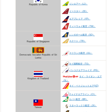
ジンエアー（LJ）
Republic of Korea
イースター（ZE）
エアプレミア（YP）
ティーウェイ航空（TW）
シンガポール航空（SQ）
スクート（TR）
Republic of Singapore
スリランカ航空（UL）
Democratic Socialist Republic of Sri
Lanka
タイ国際航空（TG）
バンコクエアウェイズ（PG）
タイ・ライオン・エア
Kingdom of Thailand
（SL）
タイ・ベトジェットエア(VZ)
チャイナエアライン（CI）
エバー航空（BR）
スターラックス航空（JX）
Taiwan