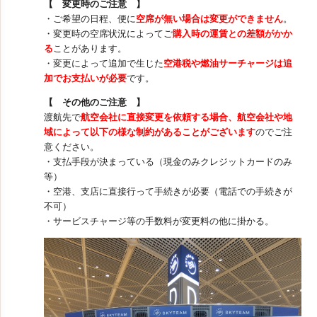
【 変更時のご注意 】
・ご希望の日程、便に
空席が無い場合は変更ができません
。
・変更時の空席状況によってご
購入時の運賃との差額がかか
る
ことがあります。
・変更によって追加で生じた
空港税や燃油サーチャージは追
加でお支払いが必要
です。
【 その他のご注意 】
渡航先で
航空会社に直接変更を依頼する場合、航空会社や地
域によって以下の様な制約があることがございます
のでご注
意ください。
・支払手段が決まっている（現金のみクレジットカードのみ
等）
・空港、支店に直接行って手続きが必要（電話での手続きが
不可）
・サービスチャージ等の手数料が変更料の他に掛かる。