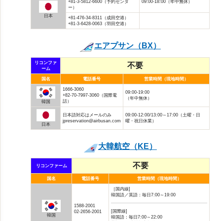
+81-3-5812-6600（予約センタ
09:00-18:00（年中無休）
ー）
日本
+81-476-34-8311（成田空港）
+81-3-6428-0063（羽田空港）
エアプサン（BX）
リコンファ
不要
ーム
国名
電話番号
営業時間（現地時間）
1666-3060
09:00-19:00
+82-70-7997-3060（国際電
（年中無休）
話）
韓国
日本語対応はメールのみ
09:00-12:00/13:00～17:00（土曜・日
jpreservation@airbusan.com
曜・祝日休業）
日本
大韓航空（KE）
不要
リコンファーム
国名
電話番号
営業時間（現地時間）
［国内線]
韓国語／英語：毎日7:00～19:00
1588-2001
[国際線]
02-2656-2001
韓国
韓国語：毎日7:00～22:00