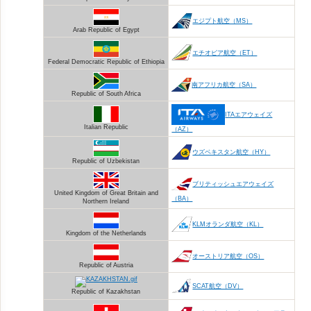
エジプト航空（MS）
Arab Republic of Egypt
エチオピア航空（ET）
Federal Democratic Republic of Ethiopia
南アフリカ航空（SA）
Republic of South Africa
ITAエアウェイズ
Italian Republic
（AZ）
ウズベキスタン航空（HY）
Republic of Uzbekistan
ブリティッシュエアウェイズ
United Kingdom of Great Britain and
（BA）
Northern Ireland
KLMオランダ航空（KL）
Kingdom of the Netherlands
オーストリア航空（OS）
Republic of Austria
SCAT航空（DV）
Republic of Kazakhstan