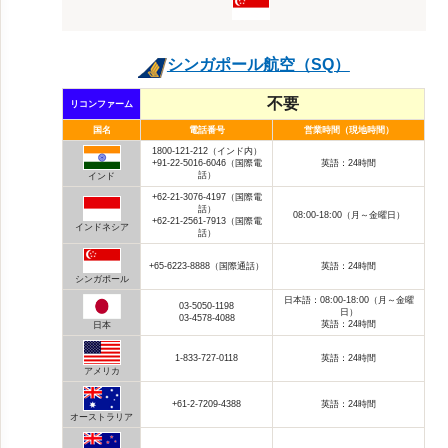
シンガポール航空（SQ）
不要
リコンファーム
国名
電話番号
営業時間（現地時間）
1800-121-212（インド内）
+91-22-5016-6046（国際電
英語：24時間
話）
インド
+62-21-3076-4197（国際電
話）
08:00-18:00（月～金曜日）
+62-21-2561-7913（国際電
インドネシア
話）
+65-6223-8888（国際通話）
英語：24時間
シンガポール
日本語：08:00-18:00（月～金曜
03-5050-1198
日）
03-4578-4088
英語：24時間
日本
1-833-727-0118
英語：24時間
アメリカ
+61-2-7209-4388
英語：24時間
オーストラリア