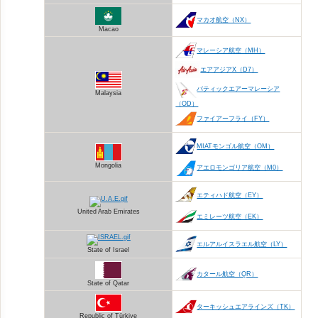
マカオ航空（NX）
Macao
マレーシア航空（MH）
エアアジアX（D7）
バティックエアーマレーシア
Malaysia
（OD）
ファイアーフライ（FY）
MIATモンゴル航空（OM）
Mongolia
アエロモンゴリア航空（M0）
エティハド航空（EY）
United Arab Emirates
エミレーツ航空（EK）
エルアルイスラエル航空（LY）
State of Israel
カタール航空（QR）
State of Qatar
ターキッシュエアラインズ（TK）
Republic of Türkiye