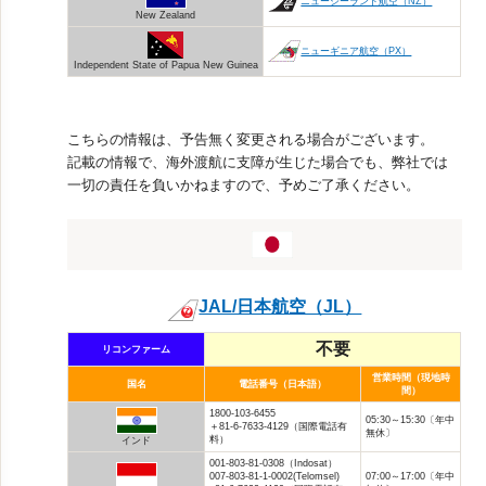
ニュージーランド航空（NZ）
New Zealand
ニューギニア航空（PX）
Independent State of Papua New Guinea
こちらの情報は、予告無く変更される場合がございます。
記載の情報で、海外渡航に支障が生じた場合でも、弊社では
一切の責任を負いかねますので、予めご了承ください。
JAL/日本航空（JL）
不要
リコンファーム
営業時間（現地時
国名
電話番号（日本語）
間）
1800-103-6455
05:30～15:30〔年中
＋81-6-7633-4129（国際電話有
無休〕
料）
インド
001-803-81-0308（Indosat）
007-803-81-1-0002(Telomsel)
07:00～17:00〔年中