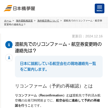
MENU
ホーム
海外渡航相談室
海外航空券について
渡航先でのリコンファーム・航空券
海外手配
変更時の連絡先は？
海外航空券
更新日：2024.12.16
商用・就労ビザ
（日本発・海外発・世界一周）
渡航先でのリコンファーム・航空券変更時の
ホテル・専用車・
保険・Wi-Fiレンタル
連絡先は？
通訳・ガイド
海外手配トップ
日本に就航している航空会社の現地連絡先一覧
をご案内します。
国内手配
リコンファーム（予約の再確認）とは
航空券
ホテル・会議室
リコンファーム（Reconfirmation）とは
渡航先で予約済み航
空機の出発72時間前までに、
航空会社に連絡して予約の再確
貸切バス・ハイヤー
通訳・ガイド
認を行うこと
です。