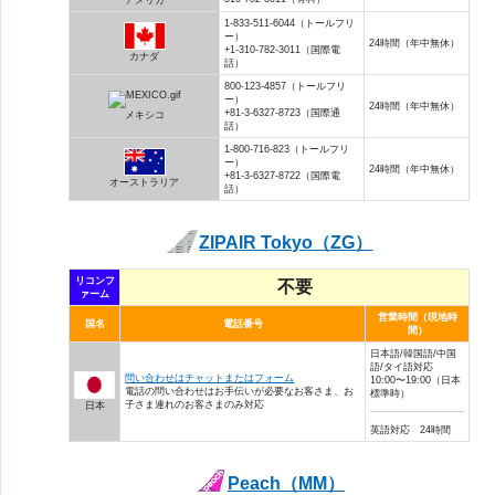
アメリカ
1-833-511-6044（トールフリ
ー）
24時間（年中無休）
+1-310-782-3011（国際電
カナダ
話）
800-123-4857（トールフリ
ー）
24時間（年中無休）
+81-3-6327-8723（国際通
メキシコ
話）
1-800-716-823（トールフリ
ー）
24時間（年中無休）
+81-3-6327-8722（国際電
オーストラリア
話）
ZIPAIR Tokyo（ZG）
リコンフ
不要
ァーム
営業時間（現地時
国名
電話番号
間）
日本語/韓国語/中国
語/タイ語対応
問い合わせはチャットまたはフォーム
10:00〜19:00（日本
電話の問い合わせはお手伝いが必要なお客さま、お
標準時）
子さま連れのお客さまのみ対応
日本
英語対応 24時間
Peach（MM）