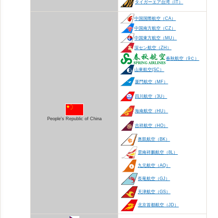
タイガーエア台湾（IT）
中国国際航空（CA）
中国南方航空（CZ）
中国東方航空（MU）
深セン航空（ZH）
春秋航空（9Ｃ）
山東航空(SC）
厦門航空（MF）
四川航空（3U）
海南航空（HU）
People's Republic of China
吉祥航空（HO）
奥凱航空（BK）
雲南祥鵬航空（8L）
九元航空（AQ）
長竜航空（GJ）
天津航空（GS）
北京首都航空（JD）