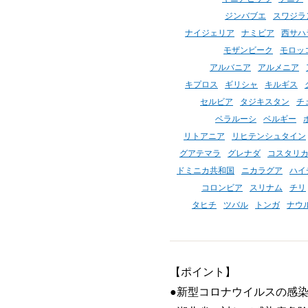
ジンバブエ
スワジラ
ナイジェリア
ナミビア
西サハ
モザンビーク
モロッ
アルバニア
アルメニア
キプロス
ギリシャ
キルギス
セルビア
タジキスタン
チ
ベラルーシ
ベルギー
リトアニア
リヒテンシュタイン
グアテマラ
グレナダ
コスタリ
ドミニカ共和国
ニカラグア
ハイ
コロンビア
スリナム
チリ
タヒチ
ツバル
トンガ
ナウ
【ポイント】
●新型コロナウイルスの感