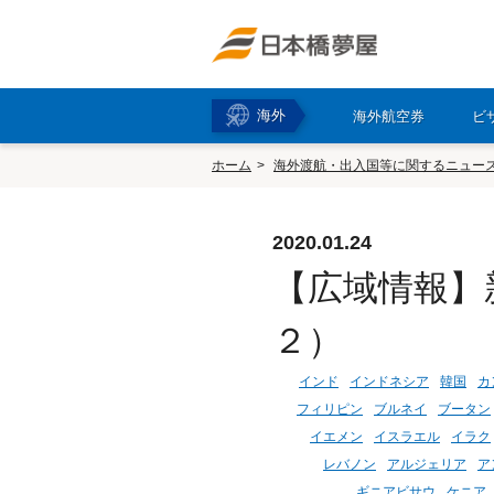
海外
海外航空券
ビ
ホーム
海外渡航・出入国等に関するニュー
2020.01.24
【広域情報】
２）
インド
インドネシア
韓国
カ
フィリピン
ブルネイ
ブータン
イエメン
イスラエル
イラク
レバノン
アルジェリア
ア
ギニアビサウ
ケニア