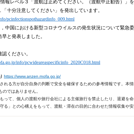
険情報レベル３「渡航は止めてください。（渡航中止勧告）」
１「十分注意してください」を発出しています。
nfo/pcinfectionspothazardinfo_009.html
は，中国における新型コロナウイルスの発生状況について緊急
尚早と発表しました。
確認ください。
fa.go.jp/info/pcwideareaspecificinfo_2020C018.html
り
https://www.anzen.mofa.go.jp/
在される方が自分自身の判断で安全を確保するための参考情報です。本
ものではありません。
をもって、個人の渡航や旅行会社による主催旅行を禁止したり、退避を
で守る」との心構えをもって、渡航・滞在の目的に合わせた情報収集や