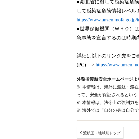
●湖北省に対して感染症危
して感染症危険情報レベル
https://www.anzen.mofa.go.jp/i
●世界保健機関（ＷＨＯ）
急事態を宣言するのは時期
詳細は以下のリンク先をご
(PC)==>
https://www.anzen.mo
外務省渡航安全ホームページよ
※ 本情報は、海外に渡航・滞
って、安全が保証されるという
※ 本情報は、法令上の強制力
※ 海外では「自分の身は自分
渡航国・地域別トップ