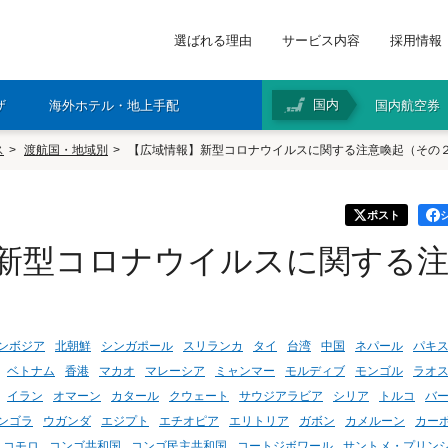
選ばれる理由
サービス内容
採用情報
国内
ザ
海外ホテル・地上手配
国内航空券
ス
渡航国・地域別
【広域情報】新型コロナウイルスに関する注意喚起（その
ポスト
新型コロナウイルスに関する
ンボジア
北朝鮮
シンガポール
スリランカ
タイ
台湾
中国
ネパール
パキ
ベトナム
香港
マカオ
マレーシア
ミャンマー
モルディブ
モンゴル
ラオ
イラン
オマーン
カタール
クウェート
サウジアラビア
シリア
トルコ
バ
ンゴラ
ウガンダ
エジプト
エチオピア
エリトリア
ガボン
カメルーン
カー
コモロ
コンゴ共和国
コンゴ民主共和国
コートジボワール
サントメ・プリン