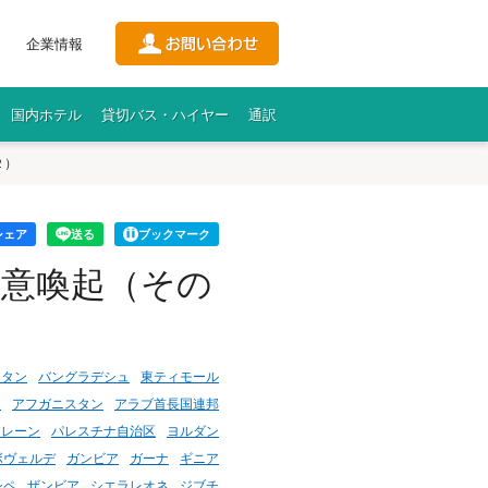
企業情報
国内ホテル
貸切バス・ハイヤー
通訳
２）
シェア
送る
ブックマーク
注意喚起（その
スタン
バングラデシュ
東ティモール
ス
アフガニスタン
アラブ首長国連邦
ーレーン
パレスチナ自治区
ヨルダン
ボヴェルデ
ガンビア
ガーナ
ギニア
シペ
ザンビア
シエラレオネ
ジブチ