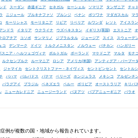
ンド
スーダン
赤道ギニア
セネガル
セーシェル
ソマリア
タンザニア
チャ
ラ
ニジェール
ブルキナファソ
ブルンジ
ベナン
ボツワナ
マダガスカル
マ
コ
モーリシャス
モーリタニア
リビア
リベリア
ルワンダ
レソト
アイスラ
アンドラ
イタリア
ウクライナ
ウズベキスタン
イギリス(英国)
エストニア
クロアチア
コソボ
サンマリノ
ジブラルタル
ジョージア
スイス
スウェーデ
ェコ
デンマーク
ドイツ
トルクメニスタン
ノルウェー
バチカン
ハンガリー
ボスニア・ヘルツェゴヴィナ
ポルトガル
ポーランド
マケドニア
マルタ
モナ
ルクセンブルク
ルーマニア
ロシア
アメリカ(米国)
アンティグア・バーブー
カ
ジャマイカ
セントクリストファー・ネイヴィス
セントビンセント
セントル
チ
バハマ
バルバドス
パナマ
ベリーズ
ホンジュラス
メキシコ
アルゼンチ
パラグアイ
ブラジル
ベネズエラ
ペルー
ボリビア
オーストラリア
キリバ
ル
ニューカレドニア
ニュージーランド
バヌアツ
パプアニューギニア
パラオ
染症例が複数の国・地域から報告されています。