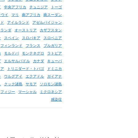
ド
中央アフリカ
チュニジア
トーゴ
ラウイ
マリ
南アフリカ
南スーダン
ンド
アイルランド
アゼルバイジャン
オランダ
オーストリア
カザフスタン
ン
スペイン
スロバキア
スロベニア
フィンランド
フランス
ブルガリア
コ
モルドバ
モンテネグロ
ラトビア
ダ
エルサルバドル
カナダ
キューバ
シア
トリニダード・トバゴ
ドミニカ
ン
ウルグアイ
エクアドル
ガイアナ
ス
クック諸島
サモア
ソロモン諸島
フィジー
マーシャル
ミクロネシア
感染症