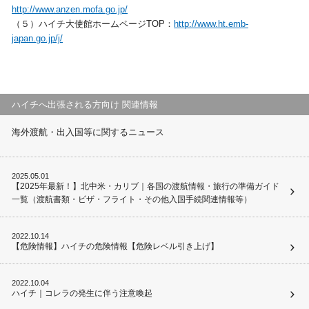
http://www.anzen.mofa.go.jp/
（５）ハイチ大使館ホームページTOP：
http://www.ht.emb-
japan.go.jp/j/
ハイチへ出張される方向け 関連情報
海外渡航・出入国等に関するニュース
2025.05.01
【2025年最新！】北中米・カリブ｜各国の渡航情報・旅行の準備ガイド
一覧（渡航書類・ビザ・フライト・その他入国手続関連情報等）
2022.10.14
【危険情報】ハイチの危険情報【危険レベル引き上げ】
2022.10.04
ハイチ｜コレラの発生に伴う注意喚起