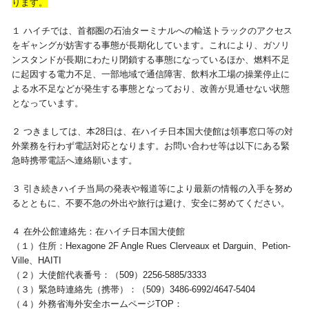
ります。
視察旅行・研修旅行
国内手配トップ
１ ハイチでは、首都圏の石油ターミナルへの輸送トラックのアクセス
をギャングが妨害する事態が長期化しています。これにより、ガソリ
ンスタンドが長期にわたり閉鎖する事態になっているほか、燃料不足
選ばれる理由
サービス内容
に起因する電力不足、一部地域で通信障害、飲料水工場の操業停止に
よる水不足などが発生する事態となっており、改善が見通せない状態
採用情報
企業情報
となっています。
２ つきましては、本28日は、在ハイチ日本国大使館は領事窓口等の対
お問合わせ
外業務を行わず電話対応となります。お問い合わせ等は以下にある緊
急時携帯電話へ連絡願います。
３ 引き続きハイチ当局の発表や報道等により最新の情報の入手を努め
るとともに、不要不急の外出や旅行は避け、安全に努めてください。
４ 在外公館連絡先：在ハイチ日本国大使館
（１）住所：Hexagone 2F Angle Rues Clerveaux et Darguin、Petion-
Ville、HAITI
（２）大使館代表番号：（509）2256-5885/3333
（３）緊急時連絡先（携帯）：（509）3486-6992/4647-5404
（４）外務省海外安全ホームページTOP：