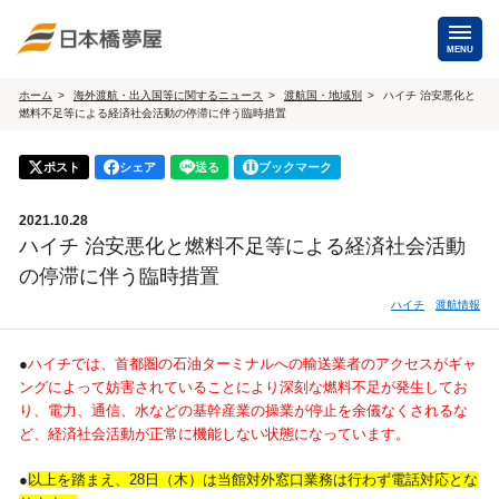
MENU
ホーム
海外渡航・出入国等に関するニュース
渡航国・地域別
ハイチ 治安悪化と
燃料不足等による経済社会活動の停滞に伴う臨時措置
海外手配
海外航空券
ポスト
シェア
送る
ブックマーク
商用・就労ビザ
（日本発・海外発・世界一周）
2021.10.28
ホテル・専用車・
保険・Wi-Fiレンタル
ハイチ 治安悪化と燃料不足等による経済社会活動
通訳・ガイド
の停滞に伴う臨時措置
海外手配トップ
ハイチ
渡航情報
国内手配
●
ハイチでは、首都圏の石油ターミナルへの輸送業者のアクセスがギャ
ングによって妨害されていることにより深刻な燃料不足が発生してお
り、電力、通信、水などの基幹産業の操業が停止を余儀なくされるな
航空券
ホテル・会議室
ど、経済社会活動が正常に機能しない状態になっています。
貸切バス・ハイヤー
通訳・ガイド
●
以上を踏まえ、28日（木）は当館対外窓口業務は行わず電話対応とな