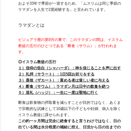
およそ33年で季節が一巡するため、「ムスリムは同じ季節の
ラマダンを人生で2度経験する」と言われています。
ラマダンとは
ビジュアラ暦の第9月の事で、このラマダンの間は、イスラム
教徒の五行のひとつである「断食（サウム）」が行われま
す。
◎イスラム教徒の五行
１）信仰の告白（シャハーダ）：神を信じることを声に出す
２）礼拝（サラート）：1日5回お祈りをする
３）喜捨（ザカート）：富める者は貧しい者に与える
４）断食（サウム）：ラマダン月は日中の飲食を絶つ
５）巡礼（ハッジ）：一生に一度は聖地に行く
断食は飲食物の摂取量を減らすことが目的ではなく、あくま
で宗教的な試練として10歳以下の子どもや妊婦、病人を除く
イスラム教徒に課せられます。
この約一ヶ月間は完全に絶食すると言うわけではなく、日の
出ている間は水分程度の補給に控え、日没から日の出までの