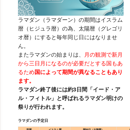
視察旅行・研修旅行
国内手配ト
ラマダン（ラマダーン）の期間はイスラム
選ばれる理由
サービス内容
暦（ヒジュラ暦）の為、太陽暦（グレゴリ
オ暦）にすると毎年同じ日にはなりませ
採用情報
企業情報
ん。
またラマダンの始まりは、
月の観測で新月
お問合わせ
から三日月になるのが必要だとする国もあ
るため
国によって期間が異なることもあり
ます。
ラマダン終了後には約3日間「イード・ア
ル・フィトル」と呼ばれるラマダン明けの
祭りが行われます。
ラマダンの予定日
西暦
イスラム暦
開始日（太陽暦）