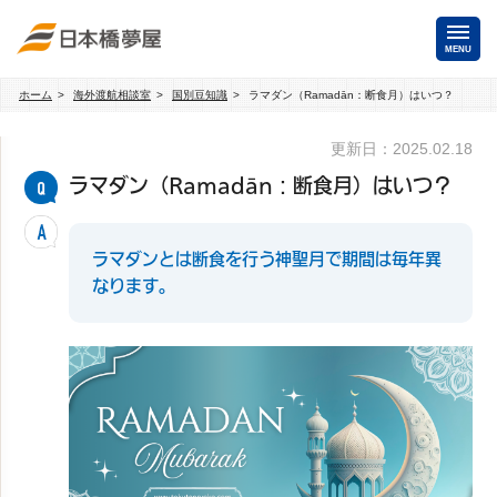
MENU
ホーム
海外渡航相談室
国別豆知識
ラマダン（Ramadān：断食月）はいつ？
海外手配
更新日：2025.02.18
海外航空券
商用・就労ビザ
（日本発・海外発・世界一周）
ラマダン（Ramadān：断食月）はいつ？
ホテル・専用車・
保険・Wi-Fiレンタル
通訳・ガイド
ラマダンとは断食を行う神聖月で期間は毎年異
なります。
海外手配トップ
国内手配
航空券
ホテル・会議室
貸切バス・ハイヤー
通訳・ガイド