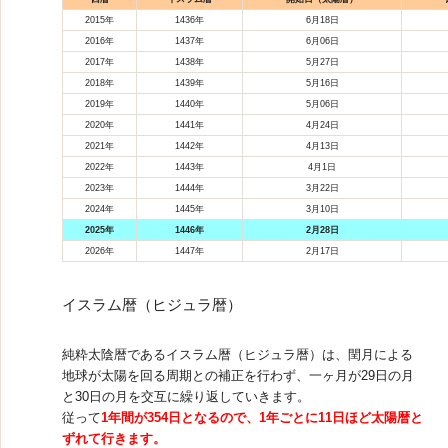
2015年
1436年
6月18日
2016年
1437年
6月06日
2017年
1438年
5月27日
2018年
1439年
5月16日
2019年
1440年
5月06日
2020年
1441年
4月24日
2021年
1442年
4月13日
2022年
1443年
4月1日
2023年
1444年
3月22日
2024年
1445年
3月10日
2025年
1446年
2月28日
2026年
1447年
2月17日
イスラム暦（ヒジュラ暦）
純粋太陰暦であるイスラム暦（ヒジュラ暦）は、閏月による
地球が太陽を回る周期との補正を行わず、一ヶ月が29日の月
と30日の月を交互に繰り返していきます。
従って
1年間が354日となるので、1年ごとに11日ほど太陽暦と
ずれて行きます。