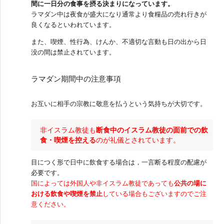
間に一日分の食事を摂る決まりになっています。
ラマダン中は夜食が盛大になり通常より食糧品の売れ行きが
良くなるといわれています。
また、喫煙、性行為、けんか、不適切な言動も日の出から日
没の間は禁止されています。
ラマダン期間中の注意事項
お互いに相手の宗教に敬意を払うという気持ちが大切です。
非イスラム教徒も
断食中のイスラム教徒の面前での飲
食・喫煙を控える
のが礼儀とされています。
目につく形で日中に飲食する場合は，一言断る程度の配慮が
必要です。
国によっては外国人や非イスラム教徒であっても
公共の場に
おける飲食や喫煙を禁止
している場合もございますのでご注
意ください。