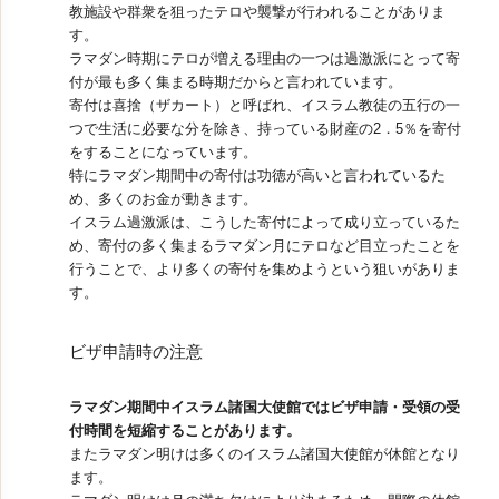
教施設や群衆を狙ったテロや襲撃が行われることがありま
す。
ラマダン時期にテロが増える理由の一つは過激派にとって寄
付が最も多く集まる時期だからと言われています。
寄付は喜捨（ザカート）と呼ばれ、イスラム教徒の五行の一
つで生活に必要な分を除き、持っている財産の2．5％を寄付
をすることになっています。
特にラマダン期間中の寄付は功徳が高いと言われているた
め、多くのお金が動きます。
イスラム過激派は、こうした寄付によって成り立っているた
め、寄付の多く集まるラマダン月にテロなど目立ったことを
行うことで、より多くの寄付を集めようという狙いがありま
す。
ビザ申請時の注意
ラマダン期間中イスラム諸国大使館ではビザ申請・受領の受
付時間を短縮することがあります。
またラマダン明けは多くのイスラム諸国大使館が休館となり
ます。