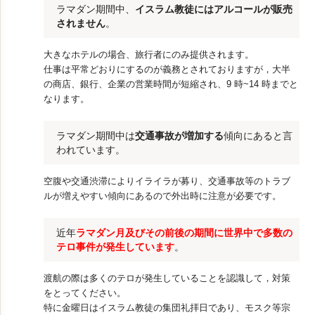
ラマダン期間中、
イスラム教徒にはアルコールが販売
されません
。
大きなホテルの場合、旅行者にのみ提供されます。
仕事は平常どおりにするのが義務とされておりますが，大半
の商店、銀行、企業の営業時間が短縮され、9 時~14 時までと
なります。
ラマダン期間中は
交通事故が増加する
傾向にあると言
われています。
空腹や交通渋滞によりイライラが募り、交通事故等のトラブ
ルが増えやすい傾向にあるので外出時に注意が必要です。
近年
ラマダン月及びその前後の期間に世界中で多数の
テロ事件が発生しています
。
渡航の際は多くのテロが発生していることを認識して，対策
をとってください。
特に金曜日はイスラム教徒の集団礼拝日であり、モスク等宗